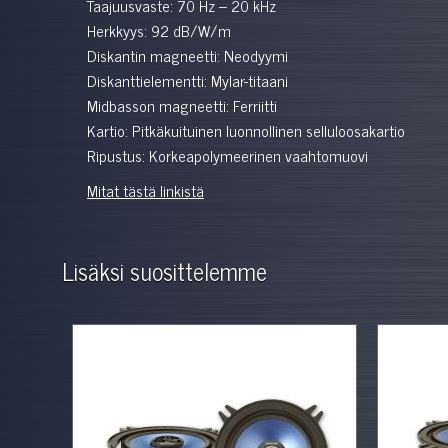
Taajuusvaste: 70 Hz – 20 kHz
Herkkyys: 92 dB/W/m
Diskantin magneetti: Neodyymi
Diskanttielementti: Mylar-titaani
Midbasson magneetti: Ferriitti
Kartio: Pitkäkuituinen luonnollinen selluloosakartio
Ripustus: Korkeapolymeerinen vaahtomuovi
Mitat tästä linkistä
Lisäksi suosittelemme