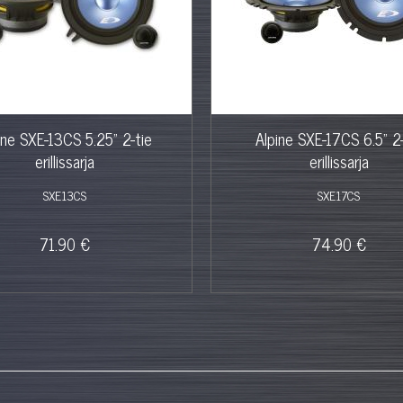
ine SXE-13CS 5.25" 2-tie
Alpine SXE-17CS 6.5" 2-
erillissarja
erillissarja
SXE13CS
SXE17CS
71.90 €
74.90 €