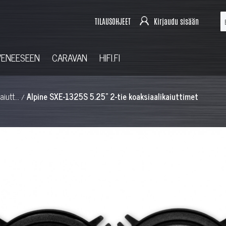
TILAUSOHJEET
Kirjaudu sisään
VENEESEEN
CARAVAN
HIFI.FI
iutt...
Alpine SXE-1325S 5.25" 2-tie koaksiaalikaiuttimet
/