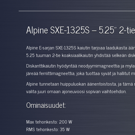
Alpine SXE-1325S – 5.25" 2-tie
Alpine E-sarjan SXE-1325S kaiutin tarjoaa laadukasta ä
5.25 tuuman 2-tie koaksiaalikaiutin yhdistää selkeän dis
Diskanttikaiutin hyödyntää neodyymimagneettia ja mylar-
järeää ferriittimagneettia, joka tuottaa syvät ja hallitut 
Alpine tunnetaan huippuluokan äänentoistosta, ja tämä mal
valita juuri omaan ajoneuvoosi sopivan vaihtoehdon.
Ominaisuudet:
Max tehonkesto: 200 W
RMS tehonkesto: 35 W