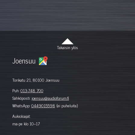
Takaisin ylös
Joensuu
Torikatu 21, 80100 Joensuu
Puh:
013-748 700
Sähköposti:
joensuu@audioforum.fi
WhatsApp:
0449015598
(ei puheluita)
Aukioloajat:
ma-pe klo 10–17