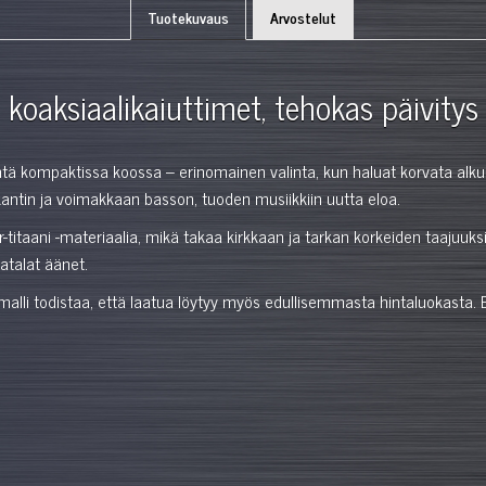
Tuotekuvaus
Arvostelut
 koaksiaalikaiuttimet, tehokas päivitys
äntä kompaktissa koossa – erinomainen valinta, kun haluat korvata al
kantin ja voimakkaan basson, tuoden musiikkiin uutta eloa.
titaani -materiaalia, mikä takaa kirkkaan ja tarkan korkeiden taajuuk
matalat äänet.
li todistaa, että laatua löytyy myös edullisemmasta hintaluokasta. E-sa