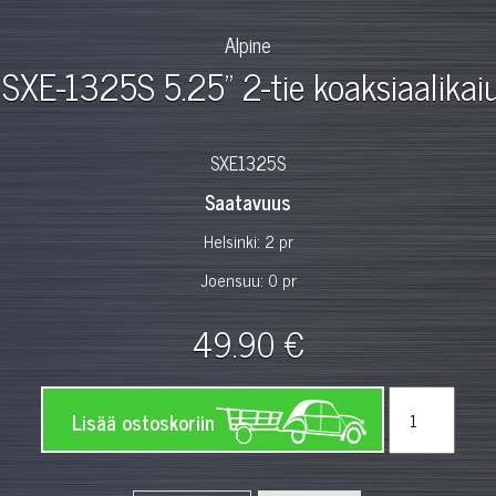
Alpine
 SXE-1325S 5.25" 2-tie koaksiaalikai
SXE1325S
Saatavuus
Helsinki: 2 pr
Joensuu: 0 pr
49.90 €
Lisää ostoskoriin