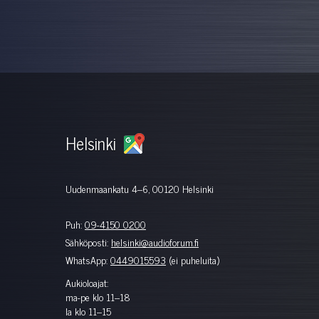
Helsinki
Uudenmaankatu 4–6, 00120 Helsinki
Puh:
09-4150 0200
Sähköposti:
helsinki@audioforum.fi
WhatsApp:
0449015593
(ei puheluita)
Aukioloajat:
ma-pe klo 11–18
la klo 11–15