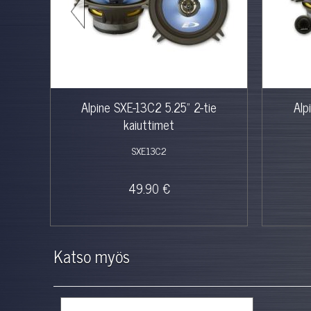
ie
Alpine SXE-13C2 5.25" 2-tie
Alp
kaiuttimet
SXE13C2
49.90 €
Katso myös