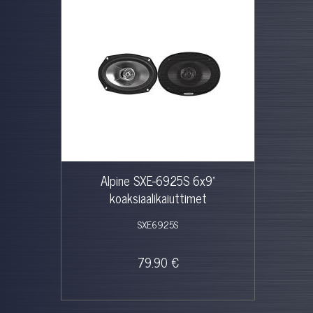
Alpine SXE-6925S 6x9"
koaksiaalikaiuttimet
SXE6925S
79.90 €