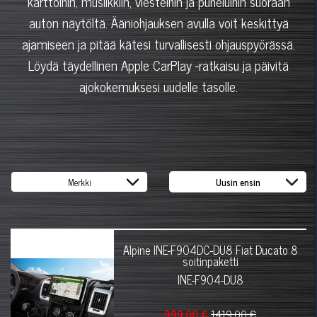
karttoihin, musiikkiin, viesteihin ja puheluihin suoraan
auton näytöltä. Ääniohjauksen avulla voit keskittyä
ajamiseen ja pitää kätesi turvallisesti ohjauspyörässä.
Löydä täydellinen Apple CarPlay -ratkaisu ja päivitä
ajokokemuksesi uudelle tasolle.
Alpine INE-F904DC-DU8 Fiat Ducato 8
soitinpaketti
INE-F904-DU8
999.00 €
1419.00 €