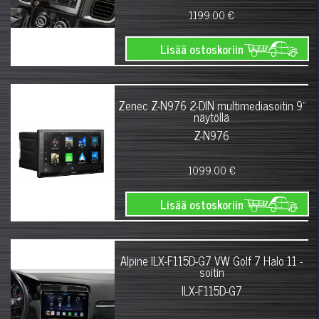
1199.00 €
Lisää ostoskoriin
Zenec Z-N976 2-DIN multimediasoitin 9"
näytöllä
Z-N976
1099.00 €
Lisää ostoskoriin
Alpine ILX-F115D-G7 VW Golf 7 Halo 11 -
soitin
ILX-F115D-G7