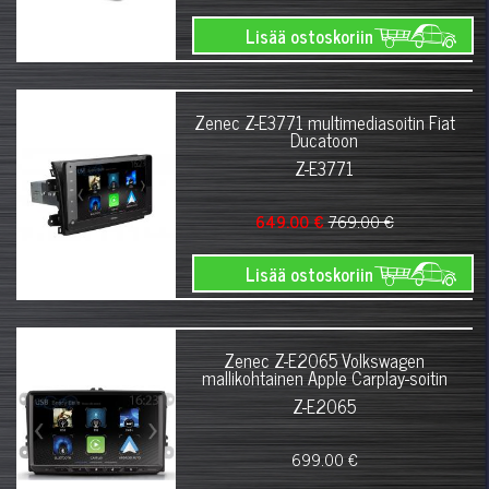
Lisää ostoskoriin
Zenec Z-E3771 multimediasoitin Fiat
Ducatoon
Z-E3771
649.00 €
769.00 €
Lisää ostoskoriin
Zenec Z-E2065 Volkswagen
mallikohtainen Apple Carplay-soitin
Z-E2065
699.00 €