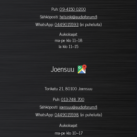
Puh:
09-4150 0200
Sähköposti:
helsinki@audioforum.fi
WhatsApp:
0449015593
(ei puheluita)
Aukioloajat:
ma-pe klo 11–18
la klo 11–15
Joensuu
Torikatu 21, 80100 Joensuu
Puh:
013-748 700
Sähköposti:
joensuu@audioforum.fi
WhatsApp:
0449015598
(ei puheluita)
Aukioloajat:
ma-pe klo 10–17