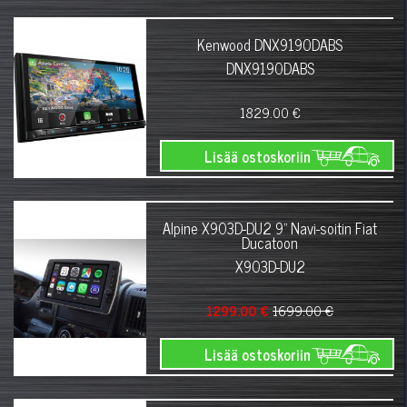
Kenwood DNX9190DABS
DNX9190DABS
1829.00 €
Lisää ostoskoriin
Alpine X903D-DU2 9" Navi-soitin Fiat
Ducatoon
X903D-DU2
1299.00 €
1699.00 €
Lisää ostoskoriin