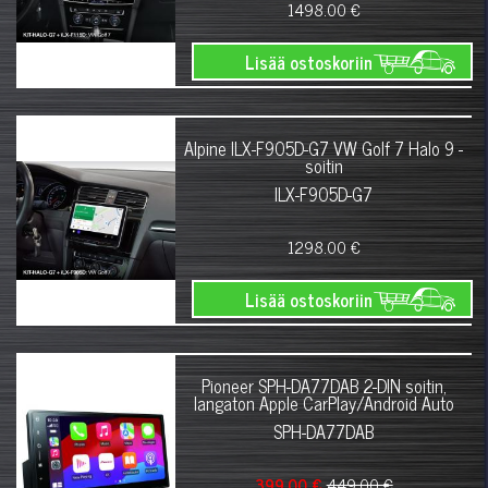
1498.00 €
Lisää ostoskoriin
Alpine ILX-F905D-G7 VW Golf 7 Halo 9 -
soitin
ILX-F905D-G7
1298.00 €
Lisää ostoskoriin
Pioneer SPH-DA77DAB 2-DIN soitin,
langaton Apple CarPlay/Android Auto
SPH-DA77DAB
399.00 €
449.00 €