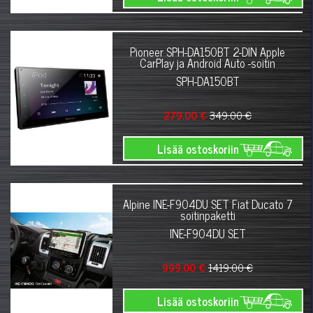
Pioneer SPH-DA150BT 2-DIN Apple
CarPlay ja Android Auto -soitin
SPH-DA150BT
279.00 €
349.00 €
Lisää ostoskoriin
Alpine INE-F904DU SET Fiat Ducato 7
soitinpaketti
INE-F904DU SET
999.00 €
1419.00 €
Lisää ostoskoriin