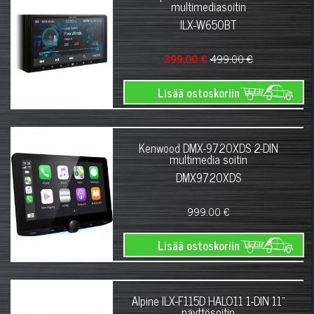
multimediasoitin
ILX-W650BT
399.00 €
499.00 €
Lisää ostoskoriin
Kenwood DMX-9720XDS 2-DIN
multimedia soitin
DMX9720XDS
999.00 €
Lisää ostoskoriin
Alpine ILX-F115D HALO11 1-DIN 11"
näyttösoitin