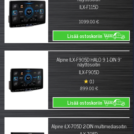
ILX-F115D
1099.00 €
Lisää ostoskoriin
Alpine ILX-F905D HALO 9 1-DIN 9"
näyttösoitin
ILX-F905D
(1)
899.00 €
Lisää ostoskoriin
Alpine iLX-705D 2-DIN multimediasoitin