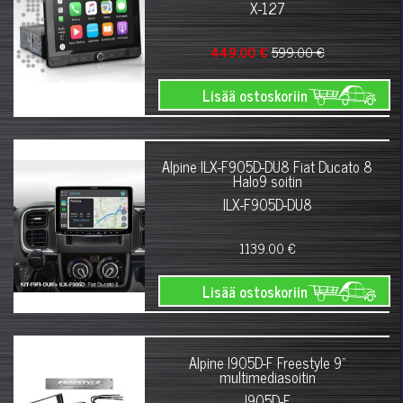
X-127
449.00 €
599.00 €
Lisää ostoskoriin
Alpine ILX-F905D-DU8 Fiat Ducato 8
Halo9 soitin
ILX-F905D-DU8
1139.00 €
Lisää ostoskoriin
Alpine I905D-F Freestyle 9"
multimediasoitin
I905D-F