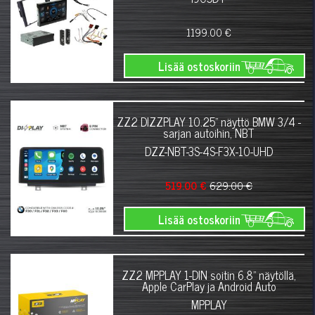
1199.00 €
Lisää ostoskoriin
ZZ2 DIZZPLAY 10.25" näyttö BMW 3/4 -
sarjan autoihin, NBT
DZZ-NBT-3S-4S-F3X-10-UHD
519.00 €
629.00 €
Lisää ostoskoriin
ZZ2 MPPLAY 1-DIN soitin 6.8" näytöllä,
Apple CarPlay ja Android Auto
MPPLAY