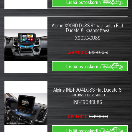
Lisää ostoskoriin
Alpine X903D-DU8S 9" navi-soitin Fiat
Ducato 8, käännettävä
X903D-DU8S
1299.00 €
1829.00 €
Lisää ostoskoriin
Alpine INE-F904DU8S Fiat Ducato 8
caravan navisoitin
INE-F904DU8S
1099.00 €
1549.00 €
Lisää ostoskoriin