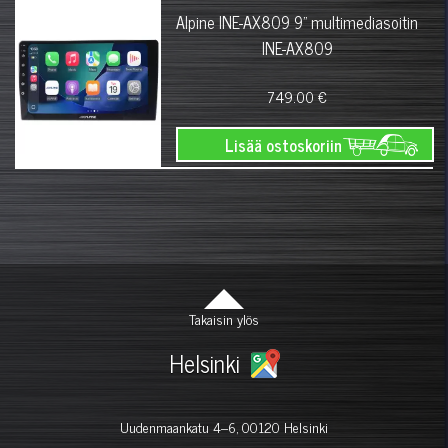
Alpine INE-AX809 9" multimediasoitin
INE-AX809
749.00 €
Lisää ostoskoriin
Takaisin ylös
Helsinki
Uudenmaankatu 4–6, 00120 Helsinki