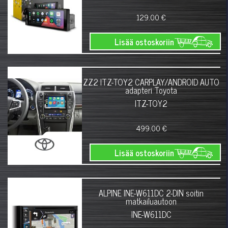
129.00 €
Lisää ostoskoriin
ZZ2 ITZ-TOY2 CARPLAY/ANDROID AUTO
adapteri Toyota
ITZ-TOY2
499.00 €
Lisää ostoskoriin
ALPINE INE-W611DC 2-DIN soitin
matkailuautoon
INE-W611DC