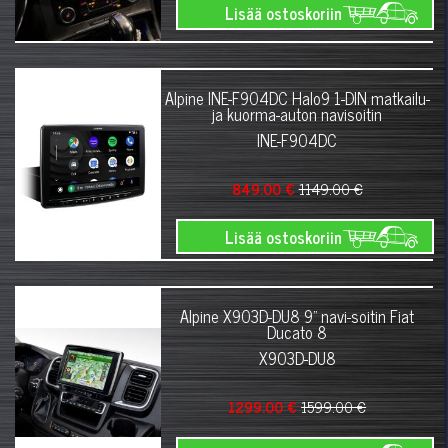
Lisää ostoskoriin
Alpine INE-F904DC Halo9 1-DIN matkailu-
ja kuorma-auton navisoitin
INE-F904DC
849.00 €
1149.00 €
Lisää ostoskoriin
Alpine X903D-DU8 9" navi-soitin Fiat
Ducato 8
X903D-DU8
1299.00 €
1599.00 €