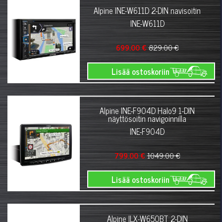
Alpine INE-W611D 2-DIN navisoitin
INE-W611D
699.00 €
829.00 €
Lisää ostoskoriin
Alpine INE-F904D Halo9 1-DIN
näyttösoitin navigoinnilla
INE-F904D
799.00 €
1049.00 €
Lisää ostoskoriin
Alpine ILX-W650BT 2-DIN