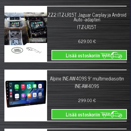
ZZ2 ITZ-LR15T Jaguar Carplay ja Android
Auto -adapteri
ITZ-LR15T
629.00 €
Lisää ostoskoriin
Alpine INE-AW409S 9" multimediasoitin
INE-AW409S
299.00 €
Lisää ostoskoriin