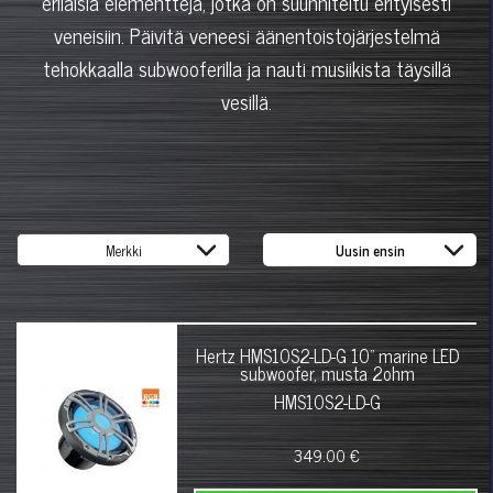
erilaisia elementtejä, jotka on suunniteltu erityisesti
veneisiin. Päivitä veneesi äänentoistojärjestelmä
tehokkaalla subwooferilla ja nauti musiikista täysillä
vesillä.
Hertz HMS10S2-LD-G 10" marine LED
subwoofer, musta 2ohm
HMS10S2-LD-G
349.00 €