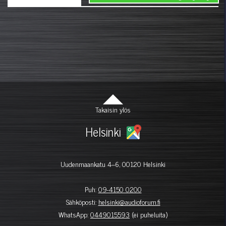
Takaisin ylös
Helsinki
Uudenmaankatu 4–6, 00120 Helsinki
Puh:
09-4150 0200
Sähköposti:
helsinki@audioforum.fi
WhatsApp:
0449015593
(ei puheluita)