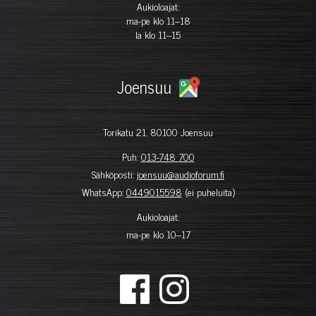
Aukioloajat:
ma-pe klo 11–18
la klo 11–15
Joensuu
Torikatu 21, 80100 Joensuu
Puh:
013-748 700
Sähköposti:
joensuu@audioforum.fi
WhatsApp:
0449015598
(ei puheluita)
Aukioloajat:
ma-pe klo 10–17