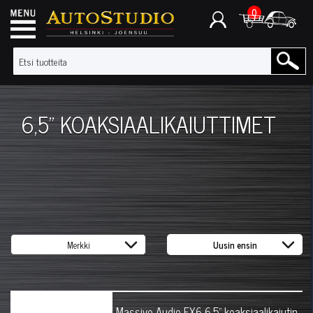
0
6,5" KOAKSIAALIKAIUTTIMET
Massive Audio FX6 6,5" koaksiaalikaiutin,