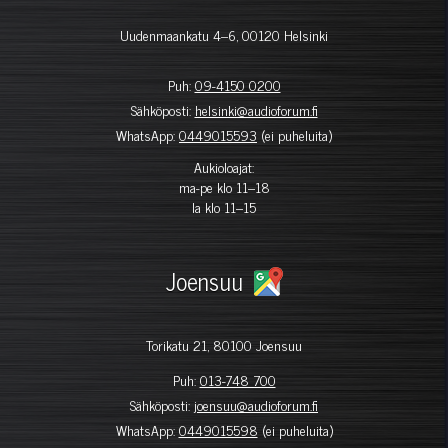
Uudenmaankatu 4–6, 00120 Helsinki
Puh:
09-4150 0200
Sähköposti:
helsinki@audioforum.fi
WhatsApp:
0449015593
(ei puheluita)
Aukioloajat:
ma-pe klo 11–18
la klo 11–15
Joensuu
Torikatu 21, 80100 Joensuu
Puh:
013-748 700
Sähköposti:
joensuu@audioforum.fi
WhatsApp:
0449015598
(ei puheluita)