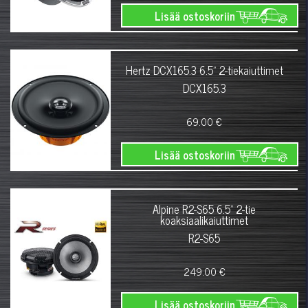
Lisää ostoskoriin
Hertz DCX165.3 6.5" 2-tiekaiuttimet
DCX165.3
69.00 €
Lisää ostoskoriin
Alpine R2-S65 6.5" 2-tie
koaksiaalikaiuttimet
R2-S65
249.00 €
Lisää ostoskoriin