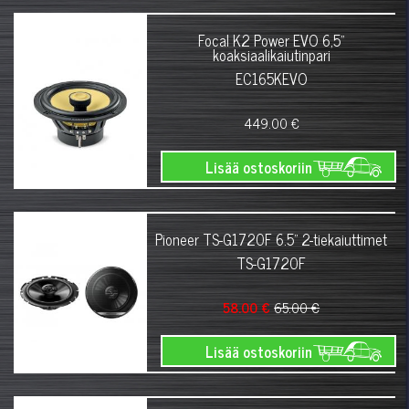
Focal K2 Power EVO 6,5"
koaksiaalikaiutinpari
EC165KEVO
449.00 €
Lisää ostoskoriin
Pioneer TS-G1720F 6.5" 2-tiekaiuttimet
TS-G1720F
58.00 €
65.00 €
Lisää ostoskoriin