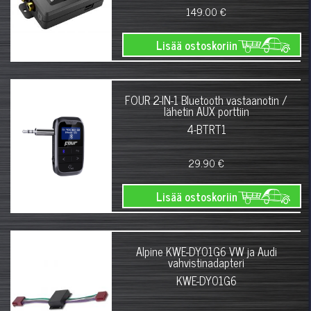
149.00 €
Lisää ostoskoriin
FOUR 2-IN-1 Bluetooth vastaanotin /
lähetin AUX porttiin
4-BTRT1
29.90 €
Lisää ostoskoriin
Alpine KWE-DY01G6 VW ja Audi
vahvistinadapteri
KWE-DY01G6