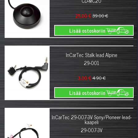
CD-MC20
25.00 €
39.00 €
Lisää ostoskoriin
InCarTec Stalk lead Alpine
29-001
3.00 €
4.90 €
Lisää ostoskoriin
InCarTec 29-007-3V Sony/Pioneer lead-
kaapeli
29-007-3V