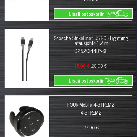
Lisää ostoskoriin
Scosche StrikeLine™ USB-C - Lightning
latausjohto 1.2 m
0262Ci44BY-SP
15.00 €
20.00 €
Lisää ostoskoriin
FOUR Mobile 4-BTREM2
4-BTREM2
27.90 €