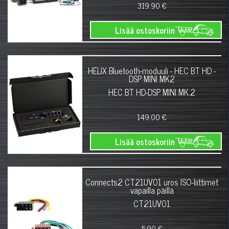
319.90 €
Lisää ostoskoriin
HELIX Bluetooth-moduuli - HEC BT HD -
DSP MINI MK2
HEC BT HD-DSP MINI MK.2
149.00 €
Lisää ostoskoriin
Connects2 CT21UV01 uros ISO-liittimet
vapailla päillä
CT21UV01
5.90 €