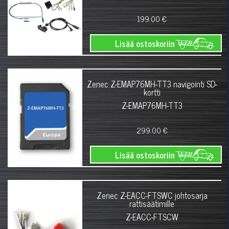
199.00 €
Lisää ostoskoriin
Zenec Z-EMAP76MH-TT3 navigointi SD-
kortti
Z-EMAP76MH-TT3
299.00 €
Lisää ostoskoriin
Zenec Z-EACC-FTSWC johtosarja
rattisäätimille
Z-EACC-FTSCW