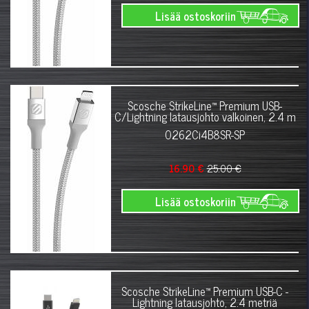
Lisää ostoskoriin
Scosche StrikeLine™ Premium USB-
C/Lightning latausjohto valkoinen, 2.4 m
0262Ci4B8SR-SP
16.90 €
25.00 €
Lisää ostoskoriin
Scosche StrikeLine™ Premium USB-C -
Lightning latausjohto, 2.4 metriä