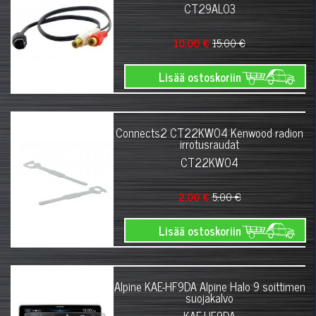
CT29AL03
10.00 €
15.00 €
Lisää ostoskoriin
Connects2 CT22KW04 Kenwood radion
irrotusraudat
CT22KW04
2.00 €
5.00 €
Lisää ostoskoriin
Alpine KAE-HF9DA Alpine Halo 9 soittimen
suojakalvo