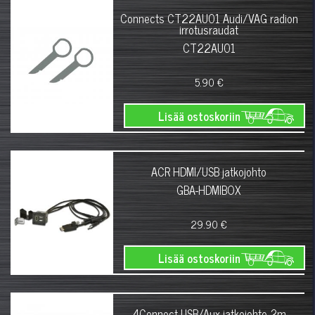
Connects CT22AU01 Audi/VAG radion
irrotusraudat
CT22AU01
5.90 €
Lisää ostoskoriin
ACR HDMI/USB jatkojohto
GBA-HDMIBOX
29.90 €
Lisää ostoskoriin
4Connect USB/Aux jatkojohto 2m