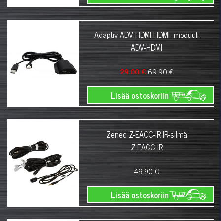
Adaptiv ADV-HDMI HDMI -moduuli
ADV-HDMI
29.00 €
69.90 €
Lisää ostoskoriin
Zenec Z-EACC-IR IR-silmä
Z-EACC-IR
49.90 €
Lisää ostoskoriin