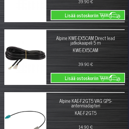
39.90 €
Lisää ostoskoriin
Alpine KWE-EX5CAM Direct lead
jatkokaapeli 5 m
KWE-EX5CAM
39.90 €
Lisää ostoskoriin
Alpine KAE-F2GT5 VAG GPS-
antenniadapteri
KAE-F2GT5
14.90 €