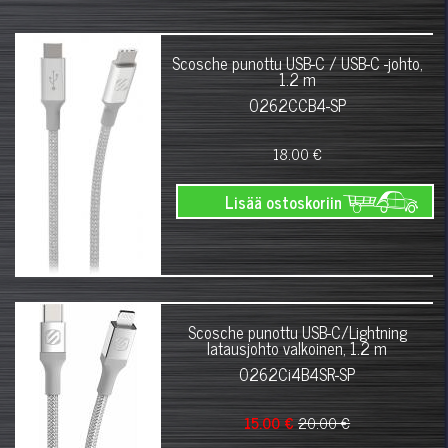
Scosche punottu USB-C / USB-C -johto,
1.2 m
0262CCB4-SP
18.00 €
Lisää ostoskoriin
Scosche punottu USB-C/Lightning
latausjohto valkoinen, 1.2 m
0262Ci4B4SR-SP
15.00 €
20.00 €