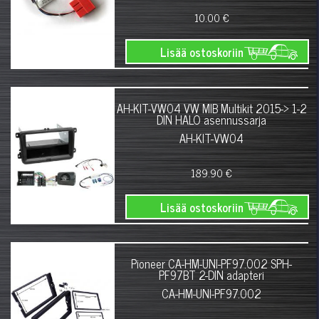
10.00 €
Lisää ostoskoriin
AH-KIT-VW04 VW MIB Multikit 2015-> 1-2
DIN HALO asennussarja
AH-KIT-VW04
189.90 €
Lisää ostoskoriin
Pioneer CA-HM-UNI-PF97.002 SPH-
PF97BT 2-DIN adapteri
CA-HM-UNI-PF97.002