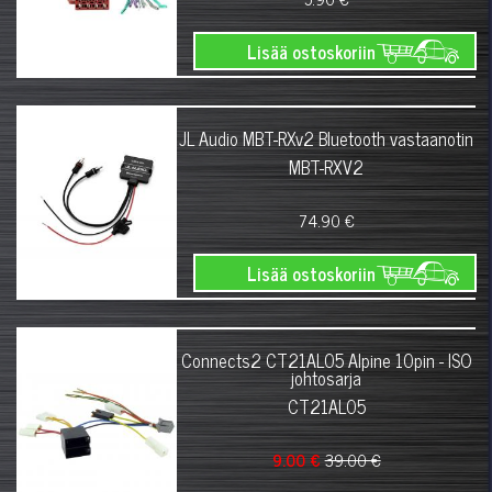
Lisää ostoskoriin
JL Audio MBT-RXv2 Bluetooth vastaanotin
MBT-RXV2
74.90 €
Lisää ostoskoriin
Connects2 CT21AL05 Alpine 10pin - ISO
johtosarja
CT21AL05
9.00 €
39.00 €