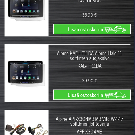
KAE-HF9DA
35.90 €
Lisää ostoskoriin
Alpine KAE-HF11DA Alpine Halo 11
soittimen suojakalvo
KAE-HF11DA
39.90 €
Lisää ostoskoriin
Alpine APF-X304MB MB Vito W447
soittimen johtosarja
APF-X304MB