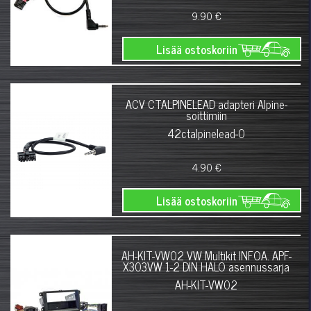
9.90 €
Lisää ostoskoriin
ACV CTALPINELEAD adapteri Alpine-
soittimiin
42ctalpinelead-0
4.90 €
Lisää ostoskoriin
AH-KIT-VW02 VW Multikit INFOA. APF-
X303VW 1-2 DIN HALO asennussarja
AH-KIT-VW02