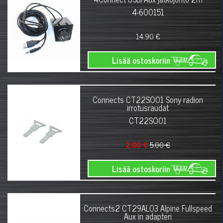
4-600151
14.90 €
Lisää ostoskoriin
Connects CT22SO01 Sony radion
irrotusraudat
CT22SO01
2.00 €
5.00 €
Lisää ostoskoriin
Connects2 CT29AL03 Alpine Fullspeed
Aux in adapteri