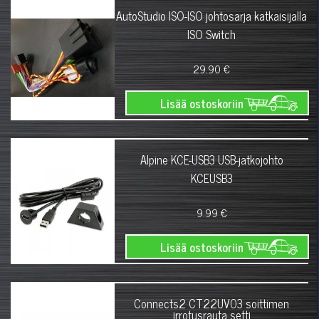
AutoStudio ISO-ISO johtosarja katkaisijalla
ISO Switch
29.90 €
Lisää ostoskoriin
Alpine KCE-USB3 USB-jatkojohto
KCEUSB3
9.99 €
Lisää ostoskoriin
Connects2 CT22UV03 soittimen
irrotusrauta setti