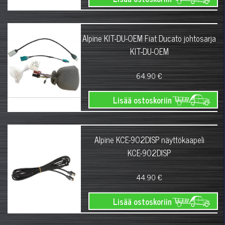
Alpine KIT-DU-OEM Fiat Ducato johtosarja
KIT-DU-OEM
64.90 €
Lisää ostoskoriin
Alpine KCE-902DISP näyttökaapeli
KCE-902DISP
44.90 €
Lisää ostoskoriin