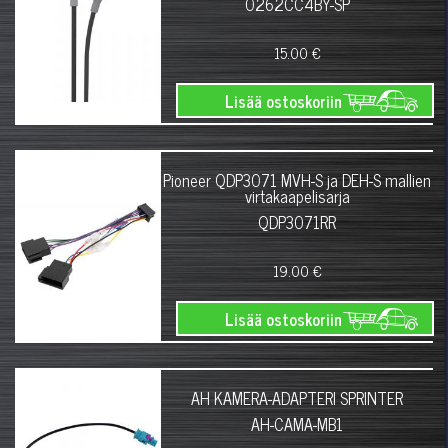
0262CC4BY-SP
15.00 €
Lisää ostoskoriin
Pioneer QDP3071 MVH-S ja DEH-S mallien
virtakaapelisarja
QDP3071RR
19.00 €
Lisää ostoskoriin
AH KAMERA-ADAPTERI SPRINTER
AH-CAMA-MB1