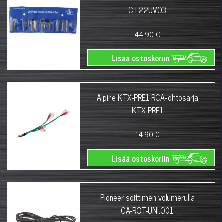
CT22UV03
44.90 €
Lisää ostoskoriin
Alpine KTX-PRE1 RCA-johtosarja
KTX-PRE1
14.90 €
Lisää ostoskoriin
Pioneer soittimen volumerulla
CA-ROT-UNI.001