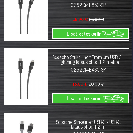
0262Ci4B8SG-SP
16.90 €
25.00 €
Lisää ostoskoriin
Scosche StrikeLine™ Premium USB-C -
Lightning latausjohto, 1.2 metriä
0262Ci4B4SG-SP
15.00 €
20.00 €
Lisää ostoskoriin
Scosche Strikeline™ USB-C - USB-C
latausjohto, 1.2 m