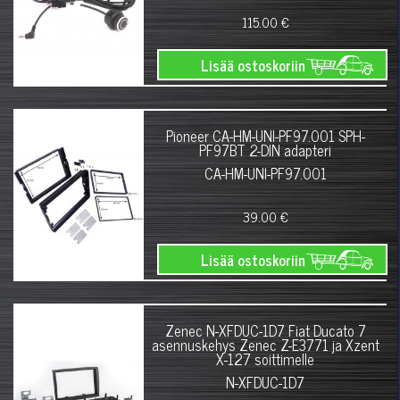
115.00 €
Lisää ostoskoriin
Pioneer CA-HM-UNI-PF97.001 SPH-
PF97BT 2-DIN adapteri
CA-HM-UNI-PF97.001
39.00 €
Lisää ostoskoriin
Zenec N-XFDUC-1D7 Fiat Ducato 7
asennuskehys Zenec Z-E3771 ja Xzent
X-127 soittimelle
N-XFDUC-1D7