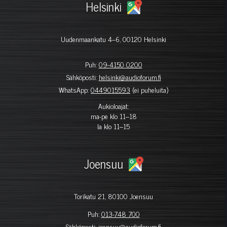
Helsinki
Uudenmaankatu 4–6, 00120 Helsinki
Puh:
09-4150 0200
Sähköposti:
helsinki@audioforum.fi
WhatsApp:
0449015593
(ei puheluita)
Aukioloajat:
ma-pe klo 11–18
la klo 11–15
Joensuu
Torikatu 21, 80100 Joensuu
Puh:
013-748 700
Sähköposti:
joensuu@audioforum.fi