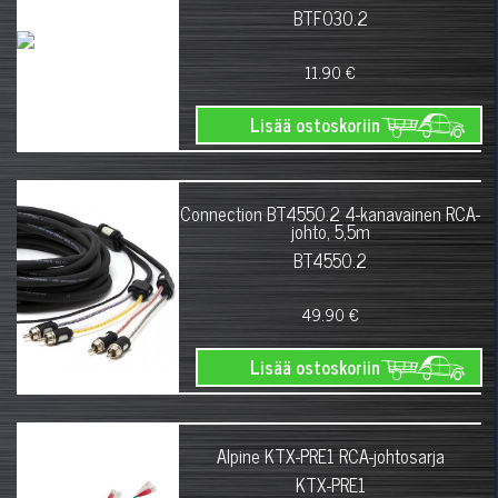
BTF030.2
11.90 €
Lisää ostoskoriin
Connection BT4550.2 4-kanavainen RCA-
johto, 5,5m
BT4550.2
49.90 €
Lisää ostoskoriin
Alpine KTX-PRE1 RCA-johtosarja
KTX-PRE1