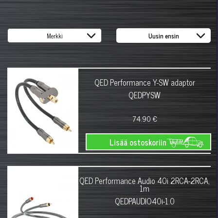
QED Performance Y-SW adaptor
QEDPYSW
74.90 €
Lisää ostoskoriin
QED Performance Audio 40i 2RCA-2RCA,
1m
QEDPAUDIO40i-1.0