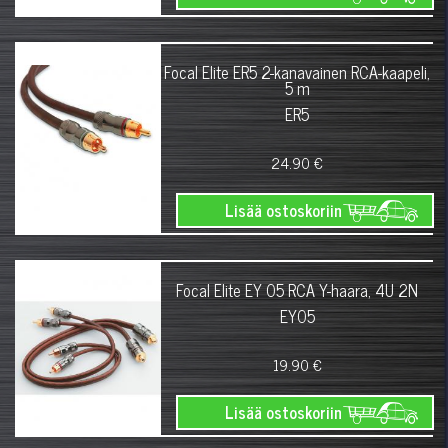
Focal Elite ER5 2-kanavainen RCA-kaapeli,
5 m
ER5
24.90 €
Lisää ostoskoriin
Focal Elite EY 05 RCA Y-haara, 4U 2N
EY05
19.90 €
Lisää ostoskoriin