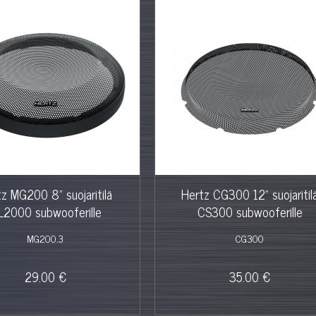
z MG200 8" suojaritilä
Hertz CG300 12" suojaritil
L2000 subwooferille
CS300 subwooferille
MG200.3
CG300
29.00 €
35.00 €