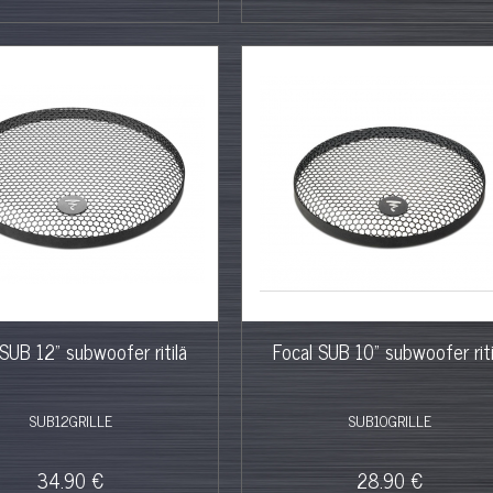
 SUB 12" subwoofer ritilä
Focal SUB 10" subwoofer riti
SUB12GRILLE
SUB10GRILLE
34.90 €
28.90 €