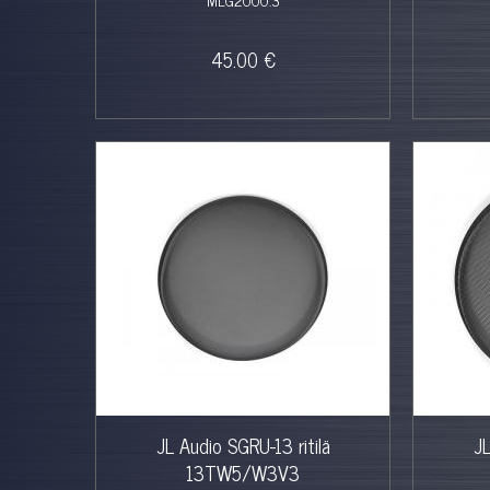
45.00 €
JL Audio SGRU-13 ritilä
JL
13TW5/W3V3