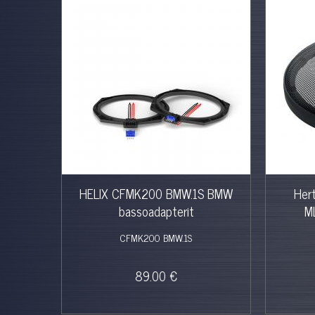
HELIX CFMK200 BMW.1S BMW
Hert
bassoadapterit
M
CFMK200 BMW.1S
89.00 €