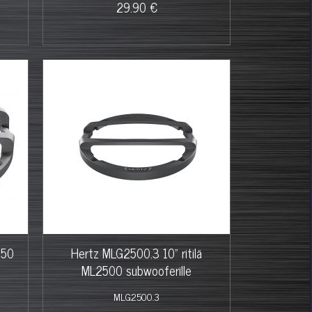
29.90 €
250
Hertz MLG2500.3 10" ritilä
ML2500 subwooferille
MLG2500.3