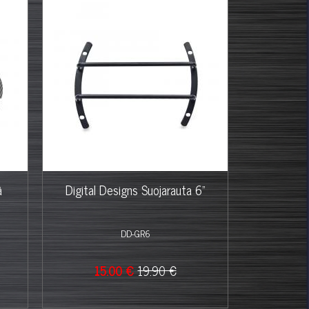
%
ä
Digital Designs Suojarauta 6"
DD-GR6
15.00 €
19.90 €