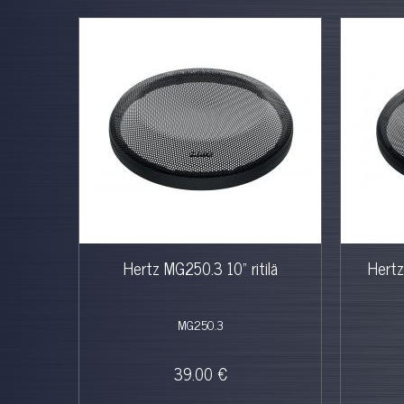
Hertz MG250.3 10" ritilä
Hertz
MG250.3
39.00 €