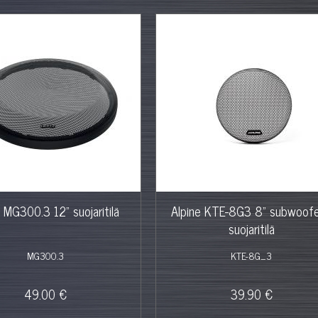
 MG300.3 12" suojaritilä
Alpine KTE-8G3 8" subwoofe
suojaritilä
MG300.3
KTE-8G_3
49.00 €
39.90 €