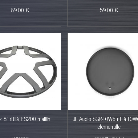
69.00 €
59.00 €
%
 8" ritilä, ES200 malliin
JL Audio SGR-10W6 ritilä 10
elementille
ESG200GR
SGR-10W6V2_V3