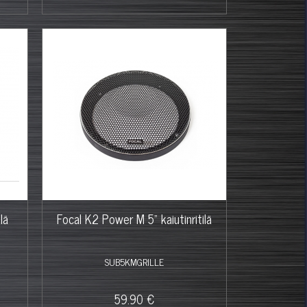
lä
Focal K2 Power M 5" kaiutinritilä
SUB5KMGRILLE
59.90 €