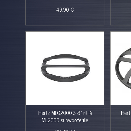
49.90 €
Hertz MLG2000.3 8" ritilä
Hertz
ML2000 subwooferille
MLG2000.3