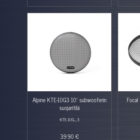
Alpine KTE-10G3 10" subwooferin
Focal
suojaritilä
KTE-10G_3
39.90 €