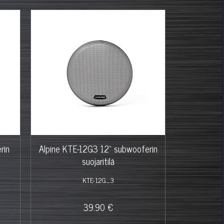
rin
Alpine KTE-12G3 12" subwooferin
suojaritilä
KTE-12G_3
39.90 €