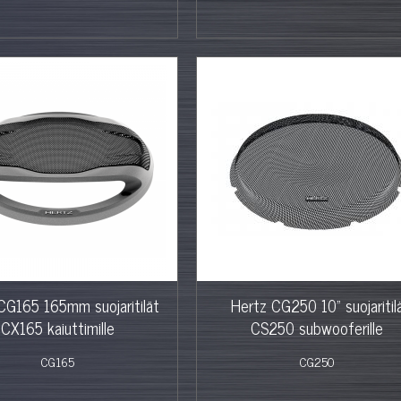
CG165 165mm suojaritilät
Hertz CG250 10" suojaritil
CX165 kaiuttimille
CS250 subwooferille
CG165
CG250