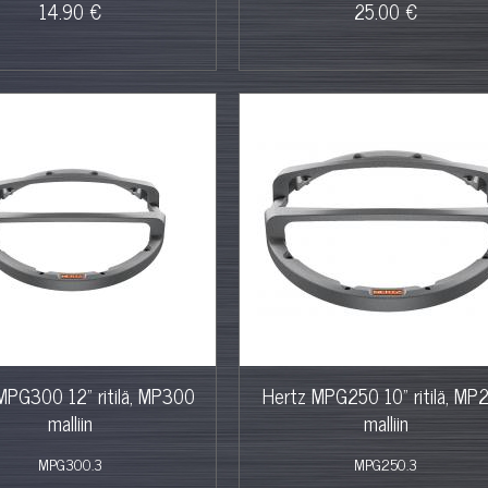
14.90 €
25.00 €
MPG300 12" ritilä, MP300
Hertz MPG250 10" ritilä, MP
malliin
malliin
MPG300.3
MPG250.3