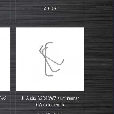
55.00 €
W6v2
JL Audio SGR-10W7 alumiinirimat
10W7 elementille
SGR-10W7-ROD-RP