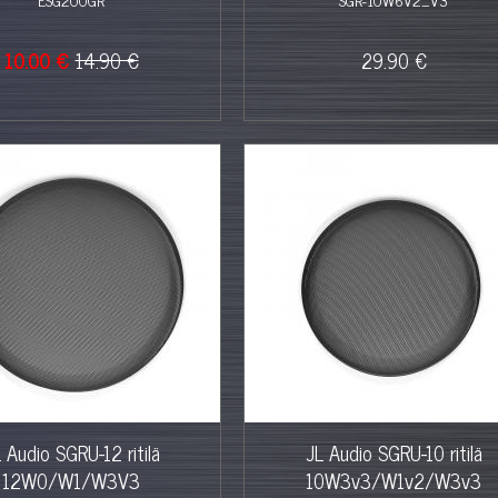
10.00 €
14.90 €
29.90 €
 Audio SGRU-12 ritilä
JL Audio SGRU-10 ritilä
12W0/W1/W3V3
10W3v3/W1v2/W3v3