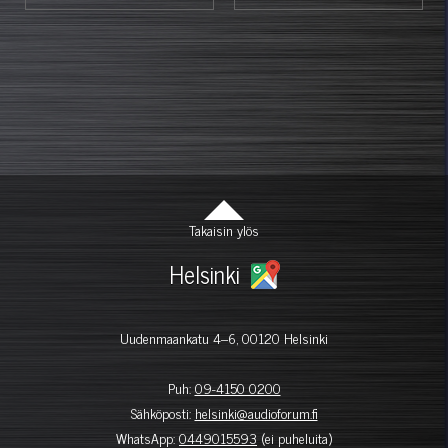
Takaisin ylös
Helsinki
Uudenmaankatu 4–6, 00120 Helsinki
Puh:
09-4150 0200
Sähköposti:
helsinki@audioforum.fi
WhatsApp:
0449015593
(ei puheluita)