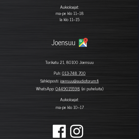
Aukioloajat:
ma-pe klo 11–18
la klo 11–15
Joensuu
Torikatu 21, 80100 Joensuu
Puh:
013-748 700
Sähköposti:
joensuu@audioforum.fi
WhatsApp:
0449015598
(ei puheluita)
Aukioloajat:
ma-pe klo 10–17