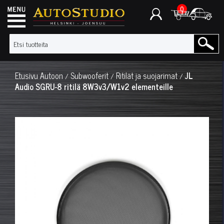
0
Etusivu
Autoon
Subwooferit
Ritilät ja suojarimat
JL
/
/
/
Audio SGRU-8 ritilä 8W3v3/W1v2 elementeille