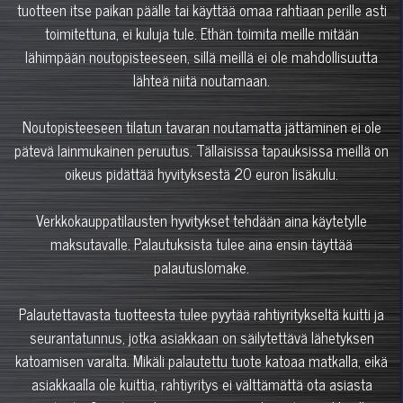
tuotteen itse paikan päälle tai käyttää omaa rahtiaan perille asti
toimitettuna, ei kuluja tule. Ethän toimita meille mitään
lähimpään noutopisteeseen, sillä meillä ei ole mahdollisuutta
lähteä niitä noutamaan.
Noutopisteeseen tilatun tavaran noutamatta jättäminen ei ole
pätevä lainmukainen peruutus. Tällaisissa tapauksissa meillä on
oikeus pidättää hyvityksestä 20 euron lisäkulu.
Verkkokauppatilausten hyvitykset tehdään aina käytetylle
maksutavalle. Palautuksista tulee aina ensin täyttää
palautuslomake.
Palautettavasta tuotteesta tulee pyytää rahtiyritykseltä kuitti ja
seurantatunnus, jotka asiakkaan on säilytettävä lähetyksen
katoamisen varalta. Mikäli palautettu tuote katoaa matkalla, eikä
asiakkaalla ole kuittia, rahtiyritys ei välttämättä ota asiasta