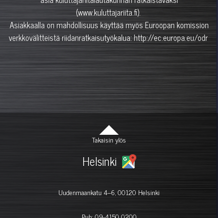
(www.kuluttajariita.fi).
Asiakkaalla on mahdollisuus käyttää myös Euroopan komission
verkkovälitteistä riidanratkaisutyökalua: http://ec.europa.eu/odr
Takaisin ylös
Helsinki
Uudenmaankatu 4–6, 00120 Helsinki
Puh:
09-4150 0200