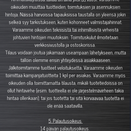
oikeuden muuttaa tuotteiden, toimituksien ja asennuksien
hintoja. Näissä harvoissa tapauksissa taustalla on yleensä jokin
selkeä syy tarkistukseen, kuten kohonneet valmistajahinnat.
Varaamme oikeuden teknisistä tai inhimillisistä virheistä
johtuvien hintojen muutoksiin. Toimituskulut ilmoitetaan
verkkosivustolla ja ostoskorissa.
Tilaus voidaan joutua jakamaan useampaan lähetykseen, mutta
tällöin olemme ensin yhteydessä asiakkaaseen.
Jälkitoimitamme tuotteet veloituksetta. Varaamme oikeuden
toimittaa kampanjatuotteita 1 kpl per asiakas. Varaamme myös
oikeuden olla toimittamatta tilausta, mikäli tuotetiedoissa on
ollut hintavirhe (esim. tuotteella ei ole järjestelmävirheen takia
hintaa ollenkaan), tai jos tuotetta tai sitä korvaavaa tuotetta ei
ole enää saatavilla.
5. Palautusoikeus
14 päivän palautusoikeus.