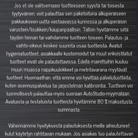
Jos et ole valitsemaasi tuotteeseen syystä tai toisesta
tyytyväinen, voit palauttaa sen paketoituna alkuperäiseen
pakkaukseen uutta vastaavassa kunnossa ja alkuperäisin
varustein/lisukkein/kaupanpäällisin. Tällöin hyvitämme siitä
täyden hinnan tai vaihdamme tuotteen toiseen. Palautus- ja
vaihto-oikeus koskee suurinta osaa tuotteista. Avatut
hygieniatuotteet, asiakkaalle kustomoidut tai muut erikoistilatut
tuotteet eivät ole palautettavissa. Edellä mainittuihin kuuluu
muun muassa nappikuulokkeet ja metritavarana myytävät
tuotteet. Huomaathan, että emme voi hyvittää palvelutuotteita,
kuten asennuspalvelua tai järjestelmän kalibrointia. Tuotteen voi
luonnollisesti palauttaa myös suoraan AutoStudio-myymälään.
Avatuista ja testatuista tuotteista hyvitämme 80 % maksetusta
summasta.
Vähennämme hyvityksestä palautuksesta meille aiheutuneet
kulut käytetyn rahtitavan mukaan. Jos asiakas tuo palautettavan