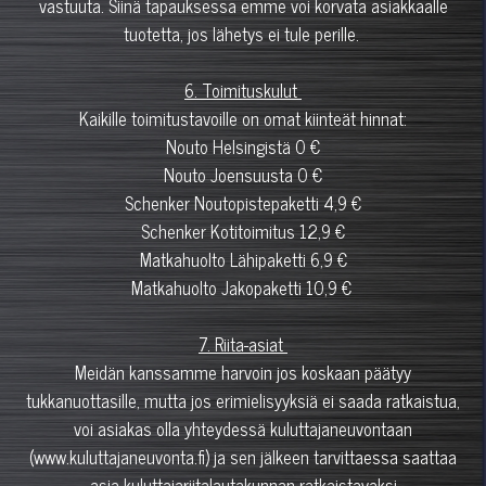
vastuuta. Siinä tapauksessa emme voi korvata asiakkaalle
tuotetta, jos lähetys ei tule perille.
6. Toimituskulut
Kaikille toimitustavoille on omat kiinteät hinnat:
Nouto Helsingistä 0 €
Nouto Joensuusta 0 €
Schenker Noutopistepaketti 4,9 €
Schenker Kotitoimitus 12,9 €
Matkahuolto Lähipaketti 6,9 €
Matkahuolto Jakopaketti 10,9 €
7. Riita-asiat
Meidän kanssamme harvoin jos koskaan päätyy
tukkanuottasille, mutta jos erimielisyyksiä ei saada ratkaistua,
voi asiakas olla yhteydessä kuluttajaneuvontaan
(www.kuluttajaneuvonta.fi) ja sen jälkeen tarvittaessa saattaa
asia kuluttajariitalautakunnan ratkaistavaksi