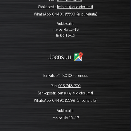
Sähköposti:
helsinki@audioforum.fi
WhatsApp:
0449015593
(ei puheluita)
Aukioloajat:
ma-pe klo 11–18
la klo 11–15
Joensuu
Torikatu 21, 80100 Joensuu
Puh:
013-748 700
Sähköposti:
joensuu@audioforum.fi
WhatsApp:
0449015598
(ei puheluita)
Aukioloajat:
ma-pe klo 10–17