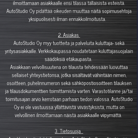
ilmoittamaan asiakkaalle ensi tilassa tällaisista esteistä.
AutoStudio Oy pidättää oikeuden muuttaa näitä sopimusehtoja
yksipuolisesti ilman ennakkoilmoitusta.
2. Asiakas
AutoStudio Oy myy tuotteita ja palveluita kuluttaja- sekä
yritysasiakkaille. Verkkokaupassa noudatetaan kuluttajasuojalain
säädöksiä etäkaupasta.
Asiakkaan velvollisuutena on tilausta tehdessään luovuttaa
sellaiset yhteystietonsa, jotka sisältävät vähintään nimen,
osoitteen, puhelinnumeron sekä sähköpostiosoitteen tilauksen
ja tilausdokumenttien toimittamista varten. Varastotilanne ja/tai
toimitusajan arvio kerrotaan parhaan tiedon valossa. AutoStudio
Oy ei ole vastuussa yllättävistä viivästyksistä, mutta on
velvollinen ilmoittamaan näistä asiakkaalle viipymättä.
3. Tietosuoja