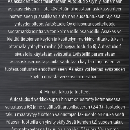
Asiakkaiden tiedot tallennetaan AutoStudio Oy:n ylläpitämään
asiakasrekisteriin, jota käytetään ainoastaan asiakassuhteen
hoitamiseen ja asiakkaan antaman suostumuksen rajoissa
yhteydenpitoon. AutoStudio Oy ei luovuta osoitetietoja
suoramarkkinointia varten kolmansille osapuolille. Asiakas voi
kieltää tietojensa käytön ja käsittelyn markkinointitarkoituksiin
ottamalla yhteyttä meihin (shop@autostudio.fi). Autostudio.fi
sivustolla käytetään evästeitä. Evästeillä parannetaan
asiakaskokemusta ja niitä saatetaan käyttää tarjousten tai
tuotesuositusten ehdottamiseen. Asiakas voi kieltää evästeiden
käytön omasta verkkoselaimestaan.
4. Hinnat, takuu ja tuotteet
Autostudio.fi verkkokaupan hinnat on esitetty kotimaisessa
valuutassa (€) ja ne sisältävät arvonlisäveron (24 %). Tuotteiden
takuu määräytyy tuotteen valmistajan takuuehtojen mukaisesti.
Pääosin tuotteilla on yksityiskäytössä kahden (2) vuoden takuu.
Ammattikäytössä takuu on aina yksi (1) vuosi. Varaamme