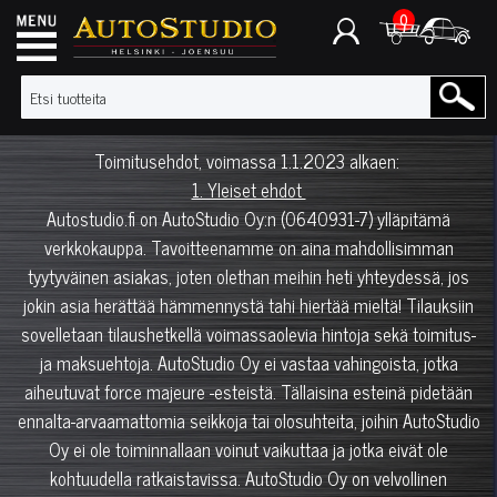
0
Toimitusehdot, voimassa 1.1.2023 alkaen:
1. Yleiset ehdot
Autostudio.fi on AutoStudio Oy:n (0640931-7) ylläpitämä
verkkokauppa. Tavoitteenamme on aina mahdollisimman
tyytyväinen asiakas, joten olethan meihin heti yhteydessä, jos
jokin asia herättää hämmennystä tahi hiertää mieltä! Tilauksiin
sovelletaan tilaushetkellä voimassaolevia hintoja sekä toimitus-
ja maksuehtoja. AutoStudio Oy ei vastaa vahingoista, jotka
aiheutuvat force majeure -esteistä. Tällaisina esteinä pidetään
ennalta-arvaamattomia seikkoja tai olosuhteita, joihin AutoStudio
Oy ei ole toiminnallaan voinut vaikuttaa ja jotka eivät ole
kohtuudella ratkaistavissa. AutoStudio Oy on velvollinen