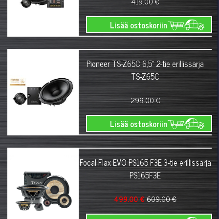
419.00 €
Lisää ostoskoriin
Pioneer TS-Z65C 6,5" 2-tie erillissarja
TS-Z65C
299.00 €
Lisää ostoskoriin
Focal Flax EVO PS165 F3E 3-tie erillissarja
PS165F3E
499.00 €
609.00 €