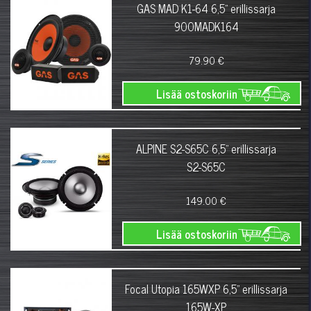
GAS MAD K1-64 6,5" erillissarja
900MADK164
79.90 €
Lisää ostoskoriin
ALPINE S2-S65C 6,5" erillissarja
S2-S65C
149.00 €
Lisää ostoskoriin
Focal Utopia 165WXP 6,5" erillissarja
165W-XP