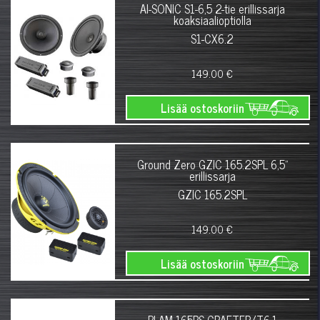
AI-SONIC S1-6,5 2-tie erillissarja
koaksiaalioptiolla
S1-CX6.2
149.00 €
Lisää ostoskoriin
Ground Zero GZIC 165.2SPL 6,5"
erillissarja
GZIC 165.2SPL
149.00 €
Lisää ostoskoriin