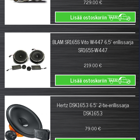
729.00 €
Lisää ostoskoriin
BLAM SR165S Vito W447 6,5" erillissarja
SR165S-W447
219.00 €
Lisää ostoskoriin
Hertz DSK165.3 6.5" 2-tie-erillissarja
DSK165.3
79.00 €