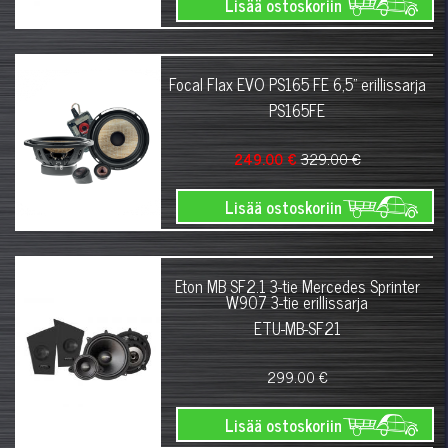
Lisää ostoskoriin
Focal Flax EVO PS165 FE 6,5" erillissarja
PS165FE
249.00 €
329.00 €
Lisää ostoskoriin
Eton MB SF2.1 3-tie Mercedes Sprinter
W907 3-tie erillissarja
ETU-MB-SF21
299.00 €
Lisää ostoskoriin