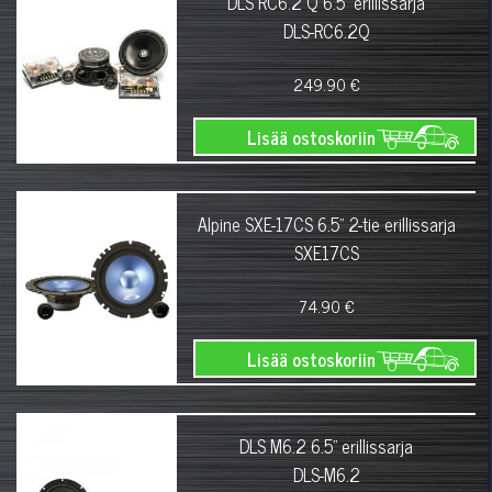
DLS RC6.2 Q 6.5" erillissarja
DLS-RC6.2Q
249.90 €
Lisää ostoskoriin
Alpine SXE-17CS 6.5" 2-tie erillissarja
SXE17CS
74.90 €
Lisää ostoskoriin
DLS M6.2 6.5" erillissarja
DLS-M6.2