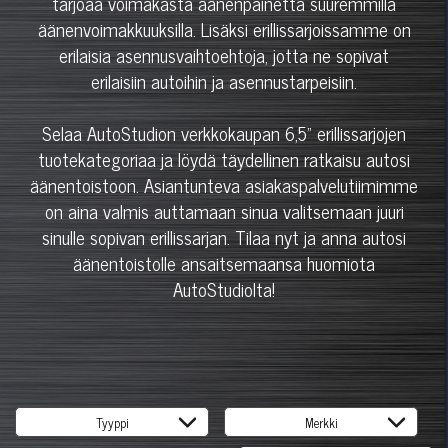
tarjoaa voimakasta äänenpainetta suuremmilla
äänenvoimakkuuksilla. Lisäksi erillissarjoissamme on
erilaisia asennusvaihtoehtoja, jotta ne sopivat
erilaisiin autoihin ja asennustarpeisiin.
Selaa AutoStudion verkkokaupan 6,5" erillissarjojen
tuotekategoriaa ja löydä täydellinen ratkaisu autosi
äänentoistoon. Asiantunteva asiakaspalvelutiimimme
on aina valmis auttamaan sinua valitsemaan juuri
sinulle sopivan erillissarjan. Tilaa nyt ja anna autosi
äänentoistolle ansaitsemaansa huomiota
AutoStudiolta!