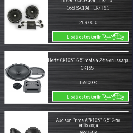
BLAM 165RS-CRAFTER/T6.1
165RS-CRAFTER/T6.1
209.00 €
Lisää ostoskoriin
Hertz CK165F 6.5" matala 2-tie-erillissarja
CK165F
169.00 €
Lisää ostoskoriin
Audison Prima APK165P 6,5" 2-tie
erillissarja
APK165P