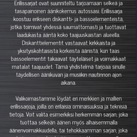
Erillissarjat ovat suunniteltu tarjoamaan selkeä ja
tasapainoinen äänikokemus autossasi. Erillissarja
koostuu erikseen diskantti- ja bassoelementeistä,
jotka toimivat yhdessä saumattomasti ja tuottavat
laadukasta ääntä koko taajuuskaistan alueella.
Diskanttielementit vastaavat kirkkaista ja
yksityiskohtaisista korkeista äänistä, kun taas
bassoelementit takaavat täyteläiset ja voimakkaat
matalat taajuudet. Tämä yhdistelmä tarjoaa sinulle
täydellisen äänikuvan ja musiikin nautinnon ajon
aikana.
Valikoimastamme löydät eri merkkien ja mallien
erillissarjoja, joilla on erilaisia ominaisuuksia ja teknisiä
tietoja. Voit valita esimerkiksi herkemmän sarjan, joka
tuottaa selkeän äänen myös alhaisemmalla
äänenvoimakkuudella, tai tehokkaamman sarjan, joka