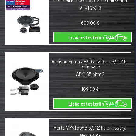
Hertz MLK1650.3 6,5" 2-tie erillissarja
MLK1650.3
699.00 €
Lisää ostoskoriin
Audison Prima APK165 2Ohm 6,5" 2-tie
erillissarja
APK165 ohm2
169.00 €
Lisää ostoskoriin
Hertz MPK165P.3 6,5" 2-tie erillissarja
MPK165P.3