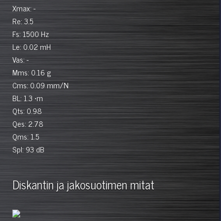
Xmax: -
Re: 3.5
Fs: 1500 Hz
Le: 0.02 mH
Vas: -
Mms: 0.16 g
Cms: 0.09 mm/N
BL: 1.3 •m
Qts: 0.98
Qes: 2.78
Qms: 1.5
Spl: 93 dB
Diskantin ja jakosuotimen mitat