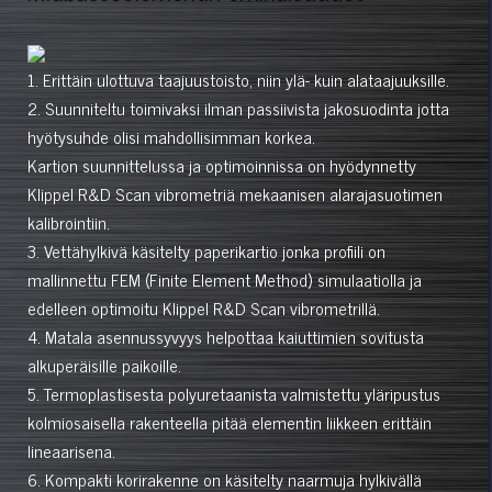
1. Erittäin ulottuva taajuustoisto, niin ylä- kuin alataajuuksille.
2. Suunniteltu toimivaksi ilman passiivista jakosuodinta jotta
hyötysuhde olisi mahdollisimman korkea.
Kartion suunnittelussa ja optimoinnissa on hyödynnetty
Klippel R&D Scan vibrometriä mekaanisen alarajasuotimen
kalibrointiin.
3. Vettähylkivä käsitelty paperikartio jonka profiili on
mallinnettu FEM (Finite Element Method) simulaatiolla ja
edelleen optimoitu Klippel R&D Scan vibrometrillä.
4. Matala asennussyvyys helpottaa kaiuttimien sovitusta
alkuperäisille paikoille.
5. Termoplastisesta polyuretaanista valmistettu yläripustus
kolmiosaisella rakenteella pitää elementin liikkeen erittäin
lineaarisena.
6. Kompakti korirakenne on käsitelty naarmuja hylkivällä