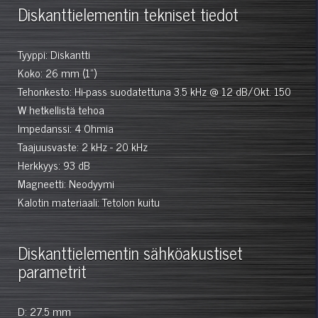
Diskanttielementin tekniset tiedot
Tyyppi: Diskantti
Koko: 26 mm (1")
Tehonkesto: Hi-pass suodatettuna 3.5 kHz @ 12 dB/Okt. 150
W hetkellistä tehoa
Impedanssi: 4 Ohmia
Taajuusvaste: 2 kHz - 20 kHz
Herkkyys: 93 dB
Magneetti: Neodyymi
Kalotin materiaali: Tetolon kuitu
Diskanttielementin sähköakustiset
parametrit
D: 27.5 mm