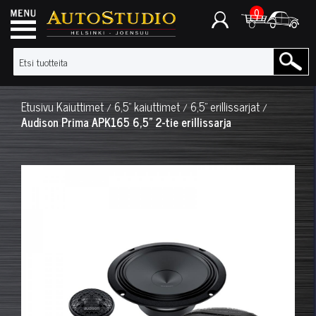
0
Etusivu
Kaiuttimet
6,5" kaiuttimet
6,5" erillissarjat
/
/
/
Audison Prima APK165 6,5" 2-tie erillissarja
◀
▶