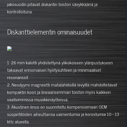
jakosuodin pitävät diskantin toiston sävykkäänä ja
kontrolloituna.
Diskanttielementin ominaisuudet
1. 26 mm kalotti yhdistettynä ylikokoiseen yläripustukseen
takaavat erinomaisen hyötysuhteen ja minimaaliset
resonanssit.
2. Neodyymi magneetti matalahiilisillä levyillä mahdollistavat
kompaktin koon ja lineaarisemman toiston myös kaikkein
vaativimmissa musiikkinäytteissä.
3. Akustinen linssi on suunniteltu kompensoimaan OEM
suojaritilöiden aiheuttamia vaimentumia ja korostumia 10 - 13
kHz alueella.