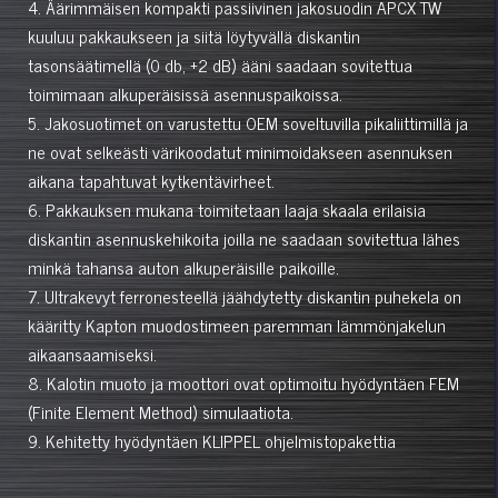
4. Äärimmäisen kompakti passiivinen jakosuodin APCX TW
kuuluu pakkaukseen ja siitä löytyvällä diskantin
tasonsäätimellä (0 db, +2 dB) ääni saadaan sovitettua
toimimaan alkuperäisissä asennuspaikoissa.
5. Jakosuotimet on varustettu OEM soveltuvilla pikaliittimillä ja
ne ovat selkeästi värikoodatut minimoidakseen asennuksen
aikana tapahtuvat kytkentävirheet.
6. Pakkauksen mukana toimitetaan laaja skaala erilaisia
diskantin asennuskehikoita joilla ne saadaan sovitettua lähes
minkä tahansa auton alkuperäisille paikoille.
7. Ultrakevyt ferronesteellä jäähdytetty diskantin puhekela on
kääritty Kapton muodostimeen paremman lämmönjakelun
aikaansaamiseksi.
8. Kalotin muoto ja moottori ovat optimoitu hyödyntäen FEM
(Finite Element Method) simulaatiota.
9. Kehitetty hyödyntäen KLIPPEL ohjelmistopakettia