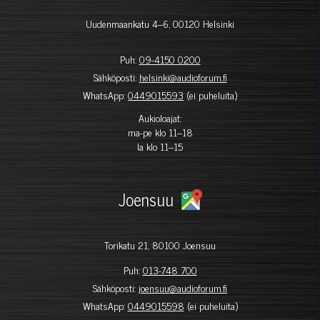
Uudenmaankatu 4–6, 00120 Helsinki
Puh:
09-4150 0200
Sähköposti:
helsinki@audioforum.fi
WhatsApp:
0449015593
(ei puheluita)
Aukioloajat:
ma-pe klo 11–18
la klo 11–15
Joensuu
Torikatu 21, 80100 Joensuu
Puh:
013-748 700
Sähköposti:
joensuu@audioforum.fi
WhatsApp:
0449015598
(ei puheluita)