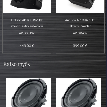
Audison APBX10AS2 10"
Audison APBX8AS2 8"
koteloitu aktiivisubwoofer
aktiivisubwoofer
APBX10AS2
APBX8AS2
449.00 €
399.00 €
Katso myös