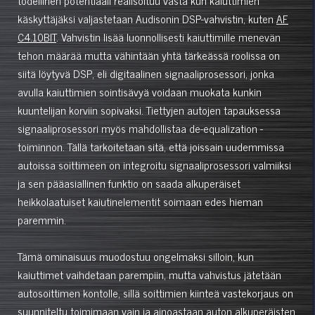
käskyttäjäksi valjastetaan Audisonin DSP-vahvistin, kuten
AF
C4.10BIT
. Vahvistin lisää luonnollisesti kaiuttimille menevän
tehon määrää mutta vähintään yhtä tärkeässä roolissa on
siitä löytyvä DSP, eli digitaalinen signaaliprosessori, jonka
avulla kaiuttimien sointisävyä voidaan muokata kunkin
kuuntelijan korviin sopivaksi. Tiettyjen autojen tapauksessa
signaaliprosessori myös mahdollistaa de-equalization -
toiminnon. Tällä tarkoitetaan sitä, että joissain uudemmissa
autoissa soittimeen on integroitu signaaliprosessori valmiiksi
ja sen pääasiallinen funktio on saada alkuperäiset
heikkolaatuiset kaiutinelementit soimaan edes hieman
paremmin.
Tämä ominaisuus muodostuu ongelmaksi silloin, kun
kaiuttimet vaihdetaan parempiin, mutta vahvistus jätetään
autosoittimen kontolle, sillä soittimien kiinteä vastekorjaus on
suunniteltu toimimaan vain ja ainoastaan auton alkuperäisten