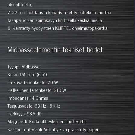
pinnoitteella.
7. 32 mm puhtaasta kuparista tehty puhekela tuottaa
tasapainoisen sointisävyn kriittisellä keskialueella.
8. Kehitetty hyödyntäen KLIPPEL ohjelmistopakettia
Midbassoelementin tekniset tiedot
Tyyppi: Midbasso
Koko: 165 mm (6.5")
Jatkuva tehonkesto: 70 W
Hetkellinen tehonkesto: 210 W
Impedanssi: 4 Ohmia
Taajuusvaste: 60 Hz - 5 kHz
Herkkyys: 93.5 dB
Magneetti: Korkeatiheyksinen flux-ferriitti
Kartion materiaali: Vettähylkivä prässätty paperi