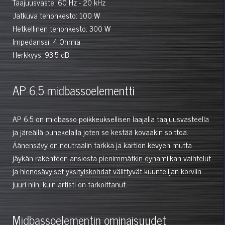
Taajuusvaste: 60 Hz - 20 kHz
Jatkuva tehonkesto: 100 W
Hetkellinen tehonkesto: 300 W
Impedanssi: 4 Ohmia
Herkkyys: 93.5 dB
AP 6.5 midbassoelementti
AP 6.5 on midbasso poikkeuksellisen laajalla taajuusvasteella
ja järeällä puhekelalla joten se kestää kovaakin soittoa.
Äänensävy on neutraalin tarkka ja kartion kevyen mutta
jäykän rakenteen ansiosta pienimmätkin dynamiikan vaihtelut
ja hienosävyiset yksityiskohdat välittyvät kuuntelijan korviin
juuri niin, kuin artisti on tarkoittanut.
Midbassoelementin ominaisuudet