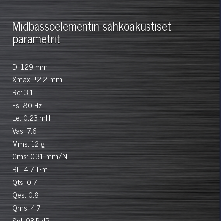
Midbassoelementin sähköakustiset
parametrit
D: 129 mm
Xmax: ±2.2 mm
Re: 3.1
Fs: 80 Hz
Le: 0.23 mH
Vas: 7.6 l
Mms: 12 g
Cms: 0.31 mm/N
BL: 4.7 T•m
Qts: 0.7
Qes: 0.8
Qms: 4.7
Spl: 93.5 dB