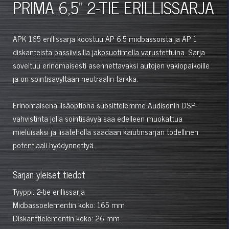
PRIMA 6,5" 2-TIE ERILLISSARJA
APK 165 erillissarja koostuu AP 6.5 midbassoista ja AP 1
diskanteista passiivisilla jakosuotimella varustettuina. Sarja
soveltuu erinomaisesti asennettavaksi autojen vakiopaikoille
ja on sointisävyltään neutraalin tarkka.
Erinomaisena lisäoptiona suosittelemme Audisonin DSP-
vahvistinta jolla sointisävyä saa edelleen muokattua
mieluisaksi ja lisäteholla saadaan kaiutinsarjan todellinen
potentiaali hyödynnettyä.
Sarjan yleiset tiedot
Tyyppi: 2-tie erillissarja
Midbassoelementin koko: 165 mm
Diskanttielementin koko: 26 mm