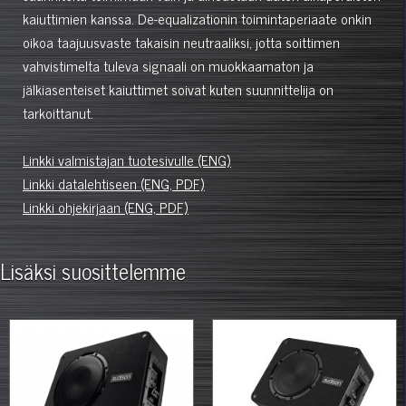
kaiuttimien kanssa. De-equalizationin toimintaperiaate onkin
oikoa taajuusvaste takaisin neutraaliksi, jotta soittimen
vahvistimelta tuleva signaali on muokkaamaton ja
jälkiasenteiset kaiuttimet soivat kuten suunnittelija on
tarkoittanut.
Linkki valmistajan tuotesivulle (ENG)
Linkki datalehtiseen (ENG, PDF)
Linkki ohjekirjaan (ENG, PDF)
Lisäksi suosittelemme