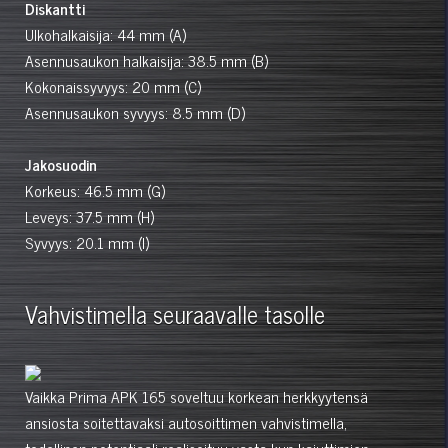
Diskantti
Ulkohalkaisija: 44 mm (A)
Asennusaukon halkaisija: 38.5 mm (B)
Kokonaissyvyys: 20 mm (C)
Asennusaukon syvyys: 8.5 mm (D)
Jakosuodin
Korkeus: 46.5 mm (G)
Leveys: 37.5 mm (H)
Syvyys: 20.1 mm (I)
Vahvistimella seuraavalle tasolle
Vaikka Prima APK 165 soveltuu korkean herkkyytensä
ansiosta soitettavaksi autosoittimen vahvistimella,
todellinen potentiaali realisoituu vasta kun kaiuttimien