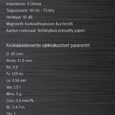
Impedanssi: 4 Ohmia
Taajuusvaste: 80 Hz - 7.5 kHz
Herkkyys: 91 dB
Magneetti: Korkeatiheyksinen flux-ferriitti
Kartion materiaali: Vettähylkivä prässätty paperi
Keskiäänielementin sähköakustiset parametrit
D: 85 mm
Xmax: ±1.8 mm
Re: 3.2
Fs: 125 Hz
Le: 0.16 mH
Vas: 1.5 l
Mms: 5 g
Cms: 0.3 mm/N
BL: 3.4 T•m
Qts: 1