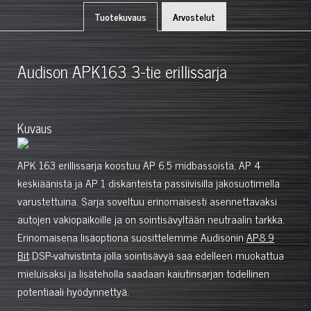
Tuotekuvaus
Arvostelut
Audison APK163 3-tie erillissarja
Kuvaus
APK 163 erillissarja koostuu AP 6.5 midbassoista, AP 4
keskiäänistä ja AP 1 diskanteista passiivisilla jakosuotimella
varustettuina. Sarja soveltuu erinomaisesti asennettavaksi
autojen vakiopaikoille ja on sointisävyltään neutraalin tarkka.
Erinomaisena lisäoptiona suosittelemme Audisonin
AP8.9
Bit
DSP-vahvistinta jolla sointisävyä saa edelleen muokattua
mieluisaksi ja lisäteholla saadaan kaiutinsarjan todellinen
potentiaali hyödynnettyä.