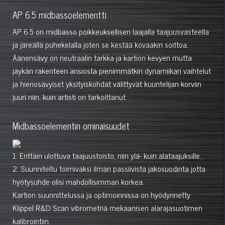
AP 6.5 midbassoelementti
AP 6.5 on midbasso poikkeuksellisen laajalla taajuusvasteella
ja järeällä puhekelalla joten se kestää kovaakin soittoa.
Äänensävy on neutraalin tarkka ja kartion kevyen mutta
jäykän rakenteen ansiosta pienimmätkin dynamiikan vaihtelut
ja hienosävyiset yksityiskohdat välittyvät kuuntelijan korviin
juuri niin, kuin artisti on tarkoittanut.
Midbassoelementin ominaisuudet
1. Erittäin ulottuva taajuustoisto, niin ylä- kuin alataajuksille.
2. Suunniteltu toimivaksi ilman passiivista jakosuodinta jotta
hyötysuhde olisi mahdollisimman korkea.
Kartion suunnittelussa ja optimoinnissa on hyödynnetty
Klippel R&D Scan vibrometriä mekaanisen alarajasuotimen
kalibrointiin.