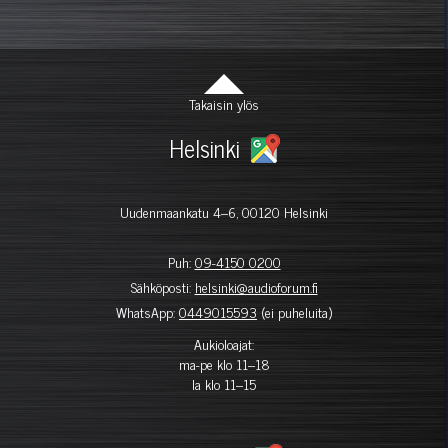
Takaisin ylös
Helsinki
Uudenmaankatu 4–6, 00120 Helsinki
Puh:
09-4150 0200
Sähköposti:
helsinki@audioforum.fi
WhatsApp:
0449015593
(ei puheluita)
Aukioloajat:
ma-pe klo 11–18
la klo 11–15