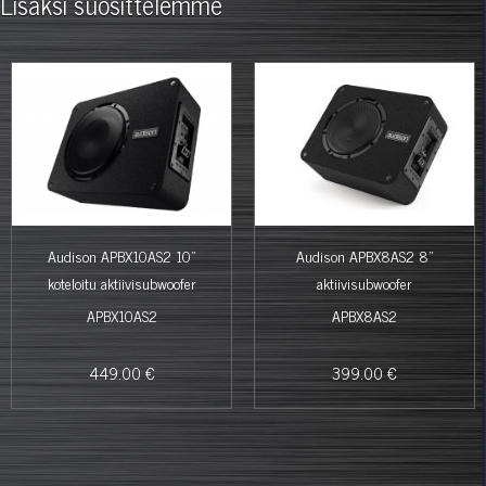
Lisäksi suosittelemme
Audison APBX10AS2 10"
Audison APBX8AS2 8"
koteloitu aktiivisubwoofer
aktiivisubwoofer
APBX10AS2
APBX8AS2
449.00 €
399.00 €