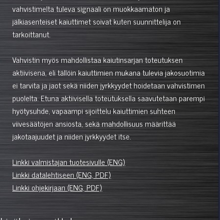
vahvistimelta tuleva signaali on muokkaamaton ja
jälkiasenteiset kaiuttimet soivat kuten suunnittelija on
tarkoittanut.
Vahvistin myös mahdollistaa kaiutinsarjan toteutuksen
aktiivisena, eli tällöin kaiuttimien mukana tulevia jakosuotimia
ei tarvita ja jaot sekä niiden jyrkkyydet hoidetaan vahvistimen
puolelta. Etuna aktiivisella toteutuksella saavutetaan parempi
hyötysuhde, vapaampi sijoittelu kaiuttimien suhteen
viivesäätöjen ansiosta, sekä mahdollisuus määrittää
jakotaajuudet ja niiden jyrkkyydet itse.
Linkki valmistajan tuotesivulle (ENG)
Linkki datalehtiseen (ENG, PDF)
Linkki ohjekirjaan (ENG, PDF)