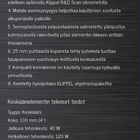
edelleen optimoitu Klippel R&D Scan vibrometrillä.
4. Matala asennussyvyys helpottaa kaiuttimien sovitusta
alkuperäisille paikoille.
5. Termoplastisesta polyuretaanista valmistettu yläripustus
kolmiosaisella rakenteella pitää elementin liikkeen erittäin
lineaarisena.
6. 25 mm puhtaasta kuparista tehty puhekela tuottaa
tasapainoisen sointisävyn kriittisellä keskialueella.
7. Kompakti korirakenne on käsitelty naarmuja hylkivällä
pinnoitteella.
8. Kehitetty hyödyntäen KLIPPEL ohjelmistopakettia
Keskiäänielementin tekniset tiedot
Tyyppi: Keskiääni
Koko: 100 mm (4")
Jatkuva tehonkesto: 40 W
Hetkellinen tehonkesto: 120 W