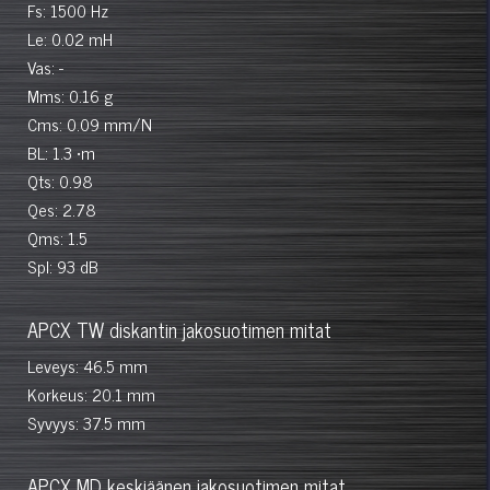
Fs: 1500 Hz
Le: 0.02 mH
Vas: -
Mms: 0.16 g
Cms: 0.09 mm/N
BL: 1.3 •m
Qts: 0.98
Qes: 2.78
Qms: 1.5
Spl: 93 dB
APCX TW diskantin jakosuotimen mitat
Leveys: 46.5 mm
Korkeus: 20.1 mm
Syvyys: 37.5 mm
APCX MD keskiäänen jakosuotimen mitat