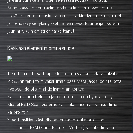
Äänensävy on neutraalin tarkka ja kartion kevyen mutta
jäykän rakenteen ansiosta pienimmätkin dynamiikan vaihtelut
ja hienosävyiset yksityiskohdat välittyvät kuuntelijan korviin
juuri niin, kuin artisti on tarkoittanut.
Keskiäänielementin ominaisuudet
1. Erittäin ulottuva taajuustoisto, niin ylä- kuin alataajuksille.
2. Suunniteltu toimivaksi ilman passiivista jakosuodinta jotta
hyötysuhde olisi mahdollisimman korkea.
Kartion suunnittelussa ja optimoinnissa on hyödynnetty
Klippel R&D Scan vibrometriä mekaanisen alarajasuotimen
kalibrointiin.
3. Vettähylkivä käsitelty paperikartio jonka profiili on
mallinnettu FEM (Finite Element Method) simulaatiolla ja