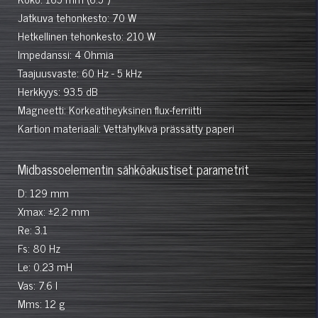
Jatkuva tehonkesto: 70 W
Hetkellinen tehonkesto: 210 W
Impedanssi: 4 Ohmia
Taajuusvaste: 60 Hz - 5 kHz
Herkkyys: 93.5 dB
Magneetti: Korkeatiheyksinen flux-ferriitti
Kartion materiaali: Vettähylkivä prässätty paperi
Midbassoelementin sähköakustiset parametrit
D: 129 mm
Xmax: ±2.2 mm
Re: 3.1
Fs: 80 Hz
Le: 0.23 mH
Vas: 7.6 l
Mms: 12 g