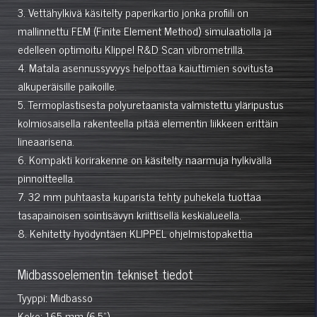
3. Vettähylkivä käsitelty paperikartio jonka profiili on
mallinnettu FEM (Finite Element Method) simulaatiolla ja
edelleen optimoitu Klippel R&D Scan vibrometrillä.
4. Matala asennussyvyys helpottaa kaiuttimien sovitusta
alkuperäisille paikoille.
5. Termoplastisesta polyuretaanista valmistettu yläripustus
kolmiosaisella rakenteella pitää elementin liikkeen erittäin
lineaarisena.
6. Kompakti korirakenne on käsitelty naarmuja hylkivällä
pinnoitteella.
7. 32 mm puhtaasta kuparista tehty puhekela tuottaa
tasapainoisen sointisävyn kriittisellä keskialueella.
8. Kehitetty hyödyntäen KLIPPEL ohjelmistopakettia
Midbassoelementin tekniset tiedot
Tyyppi: Midbasso
Koko: 165 mm (6.5")