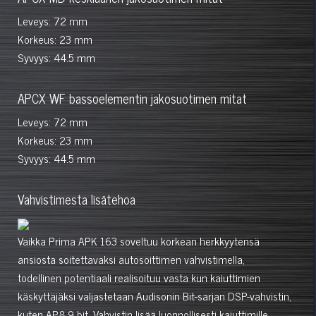
Leveys: 72 mm
Korkeus: 23 mm
Syvyys: 44.5 mm
APCX WF bassoelementin jakosuotimen mitat
Leveys: 72 mm
Korkeus: 23 mm
Syvyys: 44.5 mm
Vahvistimesta lisätehoa
Vaikka Prima APK 163 soveltuu korkean herkkyytensä
ansiosta soitettavaksi autosoittimen vahvistimella,
todellinen potentiaali realisoituu vasta kun kaiuttimien
käskyttäjäksi valjastetaan Audisonin Bit-sarjan DSP-vahvistin,
kuten
AP8.9 bit
. Vahvistin lisää luonnollisesti kaiuttimille