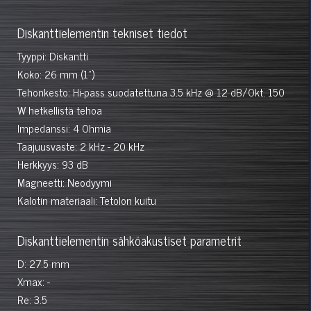
Diskanttielementin tekniset tiedot
Tyyppi: Diskantti
Koko: 26 mm (1")
Tehonkesto: Hi-pass suodatettuna 3.5 kHz @ 12 dB/Okt. 150
W hetkellistä tehoa
Impedanssi: 4 Ohmia
Taajuusvaste: 2 kHz - 20 kHz
Herkkyys: 93 dB
Magneetti: Neodyymi
Kalotin materiaali: Tetolon kuitu
Diskanttielementin sähköakustiset parametrit
D: 27.5 mm
Xmax: -
Re: 3.5