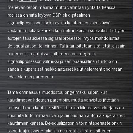
menevän tehon määrää mutta vähintään yhtä tärkeässä
roolissa on siitä löytyvä DSP, eli digitaalinen
signaaliprosessori, jonka avulla kaiuttimien sointisävyä
voidaan muokata kunkin kuuntelijan korviin sopivaksi. Tiettyjen
autojen tapauksessa signaaliprosessori myös mahdollistaa
de-equalization -toiminnon. Tällä tarkoitetaan sitä, että joissain
uudemmissa autoissa soittimeen on integroitu
signaaliprosessori valmiiksi ja sen pääasiallinen funktio on
saada alkuperäiset heikkolaatuiset kaiutinelementit soimaan
edes hieman paremmin.
Tämä ominaisuus muodostuu ongelmaksi silloin, kun
kaiuttimet vaihdetaan parempiin, mutta vahvistus jätetään
autosoittimen kontolle, sillä soittimien kiinteä vastekorjaus on
suunniteltu toimimaan vain ja ainoastaan auton alkuperäisten
kaiuttimien kanssa. De-equalizationin toimintaperiaate onkin
oikoa taajuusvaste takaisin neutraaliksi, jotta soittimen