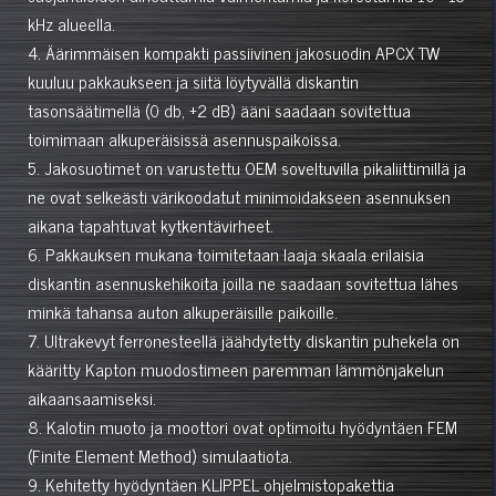
kHz alueella.
4. Äärimmäisen kompakti passiivinen jakosuodin APCX TW
kuuluu pakkaukseen ja siitä löytyvällä diskantin
tasonsäätimellä (0 db, +2 dB) ääni saadaan sovitettua
toimimaan alkuperäisissä asennuspaikoissa.
5. Jakosuotimet on varustettu OEM soveltuvilla pikaliittimillä ja
ne ovat selkeästi värikoodatut minimoidakseen asennuksen
aikana tapahtuvat kytkentävirheet.
6. Pakkauksen mukana toimitetaan laaja skaala erilaisia
diskantin asennuskehikoita joilla ne saadaan sovitettua lähes
minkä tahansa auton alkuperäisille paikoille.
7. Ultrakevyt ferronesteellä jäähdytetty diskantin puhekela on
kääritty Kapton muodostimeen paremman lämmönjakelun
aikaansaamiseksi.
8. Kalotin muoto ja moottori ovat optimoitu hyödyntäen FEM
(Finite Element Method) simulaatiota.
9. Kehitetty hyödyntäen KLIPPEL ohjelmistopakettia