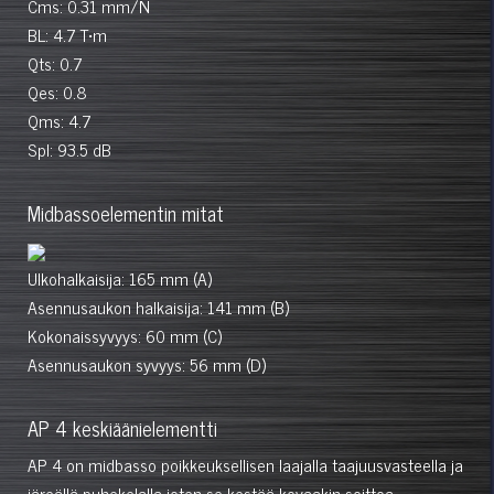
Cms: 0.31 mm/N
BL: 4.7 T•m
Qts: 0.7
Qes: 0.8
Qms: 4.7
Spl: 93.5 dB
Midbassoelementin mitat
Ulkohalkaisija: 165 mm (A)
Asennusaukon halkaisija: 141 mm (B)
Kokonaissyvyys: 60 mm (C)
Asennusaukon syvyys: 56 mm (D)
AP 4 keskiäänielementti
AP 4 on midbasso poikkeuksellisen laajalla taajuusvasteella ja
järeällä puhekelalla joten se kestää kovaakin soittoa.