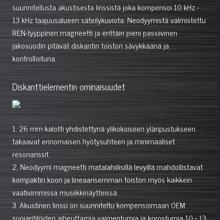
suunnitellusta akustisesta linssistä joka kompensoi 10 kHz -
13 kHz taajuusalueen säteilykuviota. Neodyymistä valmistettu
REN-tyyppinen magneetti ja erittäin pieni passiivinen
jakosuodin pitävät diskantin toiston sävykkäänä ja
kontrolloituna.
Diskanttielementin ominaisuudet
1. 26 mm kalotti yhdistettynä ylikokoiseen yläripustukseen
takaavat erinomaisen hyötysuhteen ja minimaaliset
resonanssit.
2. Neodyymi magneetti matalahiilisillä levyillä mahdollistavat
kompaktin koon ja lineaarisemman toiston myös kaikkein
vaativimmissa musiikkinäytteissä.
3. Akustinen linssi on suunniteltu kompensoimaan OEM
suojaritilöiden aiheuttamia vaimentumia ja korostumia 10 - 13