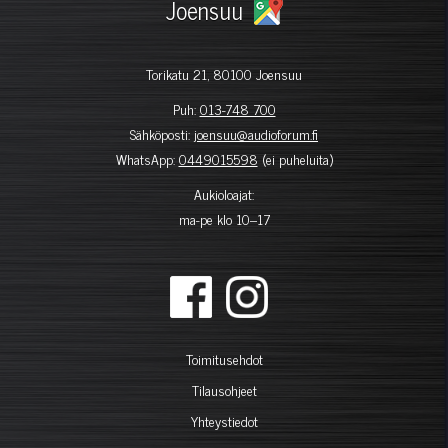
Joensuu
Torikatu 21, 80100 Joensuu
Puh:
013-748 700
Sähköposti:
joensuu@audioforum.fi
WhatsApp:
0449015598
(ei puheluita)
Aukioloajat:
ma-pe klo 10–17
Toimitusehdot
Tilausohjeet
Yhteystiedot