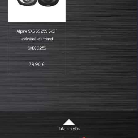
Alpine SXE-6925S 6x9"
koaksiaalikaiuttimet
SXE6925S
79.90 €
Takaisin ylös