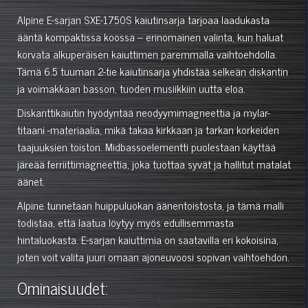
Alpine E-sarjan SXE-1750S kaiutinsarja tarjoaa laadukasta
ääntä kompaktissa koossa – erinomainen valinta, kun haluat
korvata alkuperäisen kaiuttimen paremmalla vaihtoehdolla.
Tämä 6.5 tuuman 2-tie kaiutinsarja yhdistää selkeän diskantin
ja voimakkaan basson, tuoden musiikkiin uutta eloa.
Diskanttikaiutin hyödyntää neodyymimagneettia ja mylar-
titaani -materiaalia, mikä takaa kirkkaan ja tarkan korkeiden
taajuuksien toiston. Midbassoelementti puolestaan käyttää
järeää ferriittimagneettia, joka tuottaa syvät ja hallitut matalat
äänet.
Alpine tunnetaan huippuluokan äänentoistosta, ja tämä malli
todistaa, että laatua löytyy myös edullisemmasta
hintaluokasta. E-sarjan kaiuttimia on saatavilla eri kokoisina,
joten voit valita juuri omaan ajoneuvoosi sopivan vaihtoehdon.
Ominaisuudet: