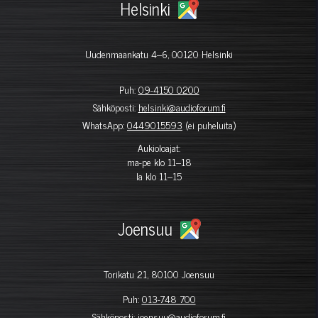
Helsinki
Uudenmaankatu 4–6, 00120 Helsinki
Puh:
09-4150 0200
Sähköposti:
helsinki@audioforum.fi
WhatsApp:
0449015593
(ei puheluita)
Aukioloajat:
ma-pe klo 11–18
la klo 11–15
Joensuu
Torikatu 21, 80100 Joensuu
Puh:
013-748 700
Sähköposti:
joensuu@audioforum.fi