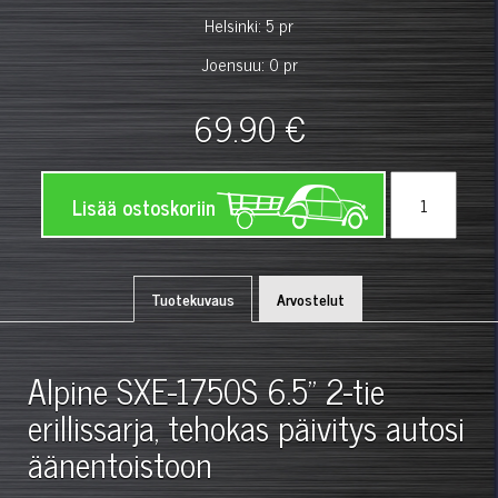
Helsinki: 5 pr
Joensuu: 0 pr
69.90 €
Lisää ostoskoriin
Tuotekuvaus
Arvostelut
Alpine SXE-1750S 6.5" 2-tie
erillissarja, tehokas päivitys autosi
äänentoistoon