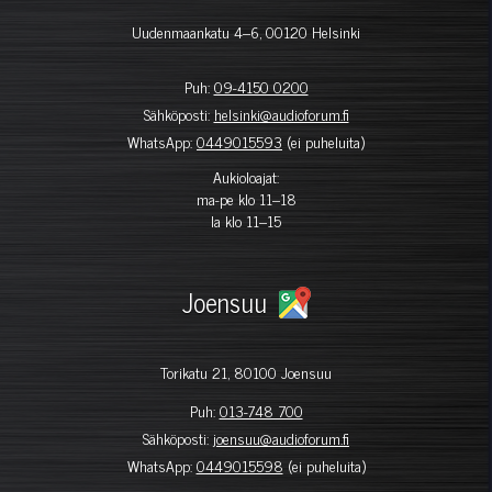
Uudenmaankatu 4–6, 00120 Helsinki
Puh:
09-4150 0200
Sähköposti:
helsinki@audioforum.fi
WhatsApp:
0449015593
(ei puheluita)
Aukioloajat:
ma-pe klo 11–18
la klo 11–15
Joensuu
Torikatu 21, 80100 Joensuu
Puh:
013-748 700
Sähköposti:
joensuu@audioforum.fi
WhatsApp:
0449015598
(ei puheluita)