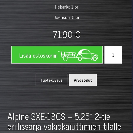
Helsinki: 1 pr
Joensuu: 0 pr
71.90 €
Lisää ostoskoriin
Tuotekuvaus
Arvostelut
Alpine SXE-13CS – 5.25" 2-tie
erillissarja vakiokaiuttimien tilalle