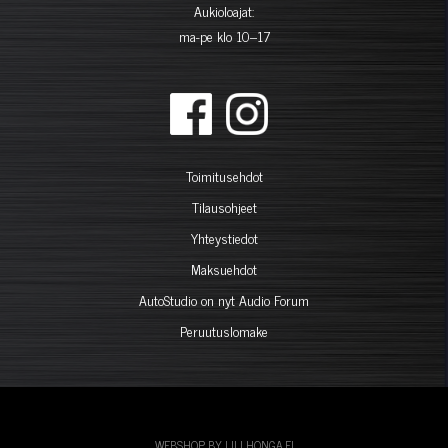
Aukioloajat:
ma-pe klo 10–17
Toimitusehdot
Tilausohjeet
Yhteystiedot
Maksuehdot
AutoStudio on nyt Audio Forum
Peruutuslomake
WEBSHOP BY LILLHONGA.FI