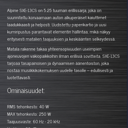
Alpine SXE-13CS on 5.25 tuuman erillissarja, joka on
suunniteltu korvaamaan auton alkuperäiset kaiuttimet
laadukkaasti ja helposti. Uudistettu paperikartio ja uusi
kumiripustus parantavat elementin hallintaa, mikä näkyy
erityisesti matalien taajuuksien ja keskiäänten selkeydessä.
Matala rakenne takaa yhteensopivuuden useimpien
ajoneuvojen vakiopaikkoihin ilman erillisiä sovitteita. SXE-13CS
tarjoaa tasapainoisen ja dynaamisen äänentoiston, joka
nostaa musiikkikokemuksen uudelle tasolle – edullisesti ja
luotettavasti.
Ominaisuudet:
RMS tehonkesto: 40 W
MAX tehonkesto: 250 W
Taajuusvaste: 60 Hz - 20 kHz