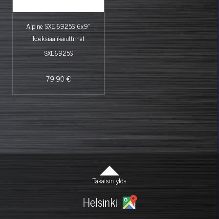
Alpine SXE-6925S 6x9"
koaksiaalikaiuttimet
SXE6925S
79.90 €
Takaisin ylös
Helsinki