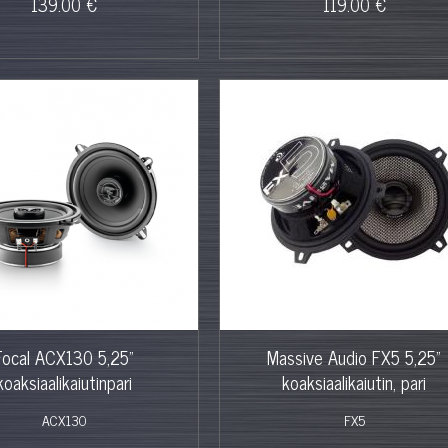
139.00 €
119.00 €
Focal ACX130 5,25"
Massive Audio FX5 5,25"
koaksiaalikaiutinpari
koaksiaalikaiutin, pari
ACX130
FX5