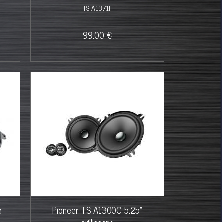
TS-A1371F
99.00 €
e
Pioneer TS-A1300C 5.25"