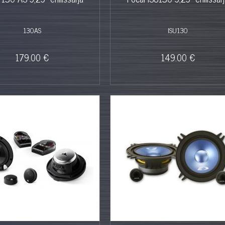
130AS
ISU130
179.00 €
149.00 €