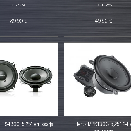
C1-525X
SXE1325S
89.90 €
49.90 €
 TS-130Ci 5,25" erillissarja
Hertz MPK130.3 5,25" 2-ti