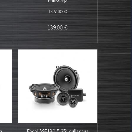
erillissarja
TS-A1300C
139.00 €
ja
Focal ASE130 5,25" erillissarja