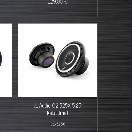
129.00 €
JL Audio C2-525X 5.25"
kaiuttimet
C2-525X