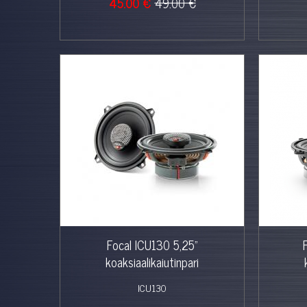
45.00 €
49.00 €
Focal ICU130 5,25"
koaksiaalikaiutinpari
ICU130