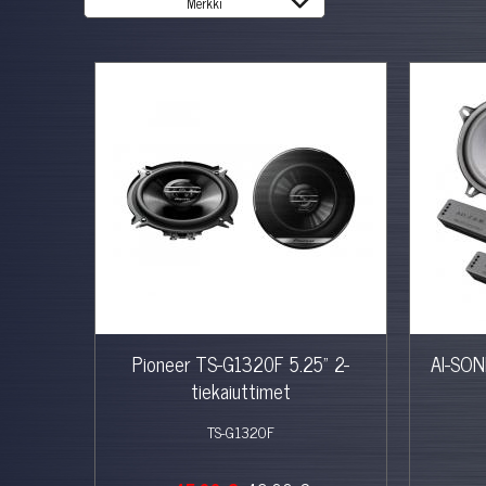
%
Pioneer TS-G1320F 5.25" 2-
AI-SONI
tiekaiuttimet
TS-G1320F