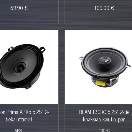
69.90 €
109.00 €
son Prima APX5 5,25" 2-
BLAM 130RC 5,25" 2-tie
tiekaiuttimet
koaksiaalikaiutin, pari
APX5
130RC