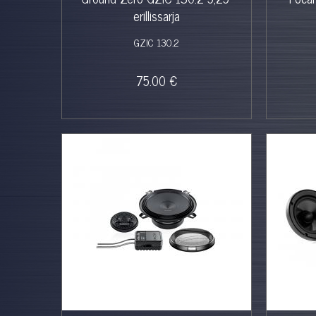
erillissarja
GZIC 130.2
75.00 €