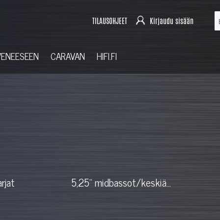
TILAUSOHJEET
Kirjaudu sisään
VENEESEEN
CARAVAN
HIFI.FI
arjat
5,25" midbassot/keskiä...