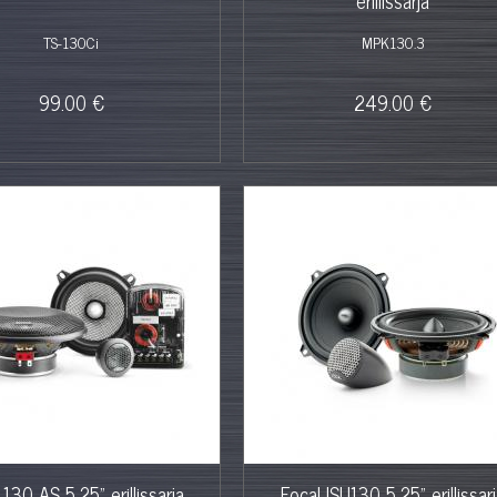
erillissarja
TS-130Ci
MPK130.3
99.00 €
249.00 €
 130 AS 5,25" erillissarja
Focal ISU130 5,25" erillissar