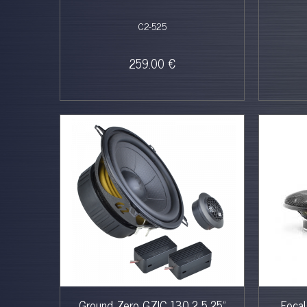
C2-525
259.00 €
Ground Zero GZIC 130.2 5,25"
Focal