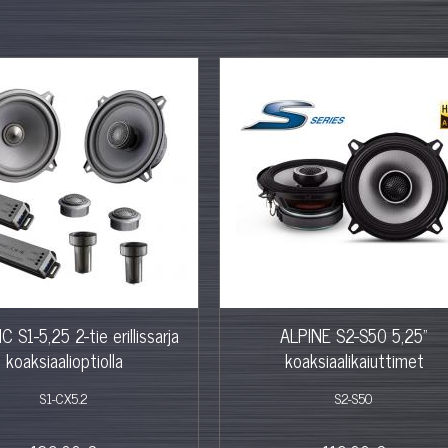
C S1-5,25 2-tie erillissarja
ALPINE S2-S50 5,25"
koaksiaalioptiolla
koaksiaalikaiuttimet
S1-CX5.2
S2-S50