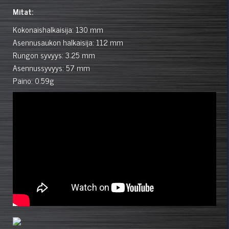
Mitat:
Kokonaishalkaisija: 130 mm
Asennusaukon halkaisija: 112 mm
Rungon syvyys: 3.25 mm
Asennussyvyys: 57 mm
Paino: 0.59g