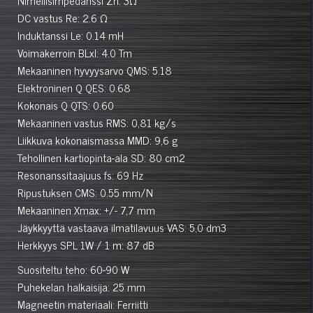
DC vastus Re: 2.6 Ω
Induktanssi Le: 0.14 mH
Voimakerroin BLxl: 4.0 Tm
Mekaaninen hyvyysarvo QMS: 5.18
Elektroninen Q QES: 0.68
Kokonais Q QTS: 0.60
Mekaaninen vastus RMS: 0,81 kg/s
Liikkuva kokonaismassa MMD: 9,6 g
Tehollinen kartiopinta-ala SD: 80 cm2
Resonanssitaajuus fs: 69 Hz
Ripustuksen CMS: 0.55 mm/N
Mekaaninen Xmax: +/- 7,7 mm
Jäykkyyttä vastaava ilmatilavuus VAS: 5,0 dm3
Herkkyys SPL 1W / 1 m: 87 dB
Suositeltu teho: 60-90 W
Puhekelan halkaisija: 25 mm
Magneetin materiaali: Ferriitti