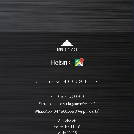
Takaisin ylös
Helsinki
Uudenmaankatu 4–6, 00120 Helsinki
Puh:
09-4150 0200
Sähköposti:
helsinki@audioforum.fi
WhatsApp:
0449015593
(ei puheluita)
Aukioloajat:
ma-pe klo 11–18
la klo 11–15