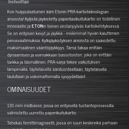
Testivoittaja:
Koe huippulaatuinen ääni Etonin PRA-kartioteknologian
ansiosta! Kyljistä jäykistetty paperilasikuitukartio on todellinen
innovaatio ja
ETON
in toinen virstanpylväs kartiokehityksessä.
Se on erityisen kevyt ja jäykkä - molemmat hyvän kaiuttimen
perusvaatimuksia. Kylkijäykistyksen ansiosta on saavutettu
maksimaalinen vääntöjäykkyys. Tämä takaa erittäin
dynaamisen ja voimakkaan bassotoiston, joka on erittäin
tarkka ja täsmällinen. PRA-sarja tekee vaikutuksen
lämpimällä, täyteläisellä ääniluonteellaan, täyteläisellä
laulullaan ja uskomattomalla syvyydellään!
OMINAISUUDET
130 mm midbasso, jossa on erityisellä tuotantoprosessilla
valmistettu uurrettu paperikuitukartio.
Tehokas ferriittimagneetti, jossa on suuri keskireikä parhaan