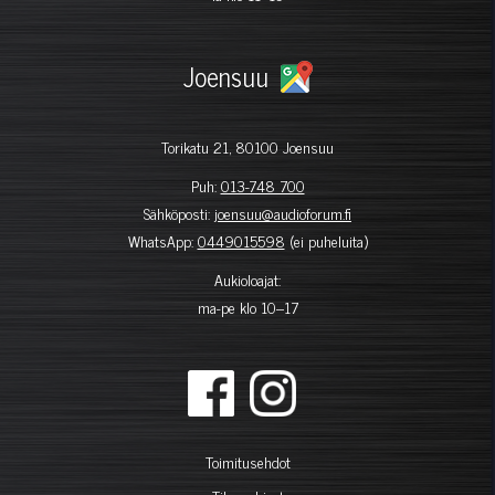
Joensuu
Torikatu 21, 80100 Joensuu
Puh:
013-748 700
Sähköposti:
joensuu@audioforum.fi
WhatsApp:
0449015598
(ei puheluita)
Aukioloajat:
ma-pe klo 10–17
Toimitusehdot