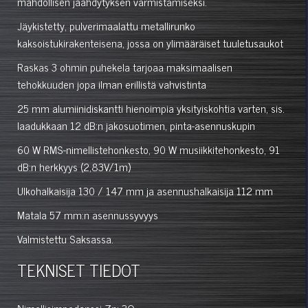
mahdollisen jäähdytyksen varmistamiseksi.
Jäykistetty, pulverimaalattu metallirunko
kaksoistukirakenteisena, jossa on ylimääräiset tuuletusaukot
Raskas 3 ohmin puhekela tarjoaa maksimaalisen
tehokkuuden jopa ilman erillistä vahvistinta
25 mm alumiinidiskantti hienoimpia yksityiskohtia varten, sis.
laadukkaan 12 dB:n jakosuotimen, pinta-asennuskupin
60 W RMS-nimellistehonkesto, 90 W musiikkitehonkesto, 91
dB:n herkkyys (2,83V/1m)
Ulkohalkaisija 130 / 147 mm ja asennushalkaisija 112 mm
Matala 57 mm:n asennussyvyys
Valmistettu Saksassa.
TEKNISET TIEDOT
Nimellisimpedanssi Zn: 3Ω