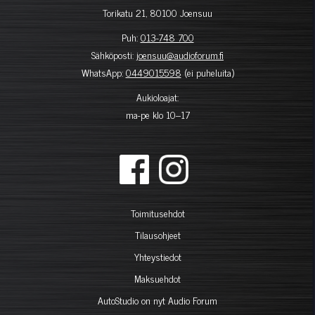
Torikatu 21, 80100 Joensuu
Puh:
013-748 700
Sähköposti:
joensuu@audioforum.fi
WhatsApp:
0449015598
(ei puheluita)
Aukioloajat:
ma-pe klo 10–17
Toimitusehdot
Tilausohjeet
Yhteystiedot
Maksuehdot
AutoStudio on nyt Audio Forum