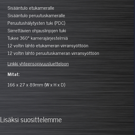
Sisääntulo etukameralle
Sisääntulo peruutuskameralle
Peruutushälytysten tuki (PDC)
Siirrettävien ohjauslinjojen tuki
Tukee 360° kamerajärjestelmiä
12 voltin lähtö etukameran virransyöttöön
12 voltin lähtö peruutuskameran virransyöttöön
Linkki yhteensopivuusluetteloon
Mitat:
166 x 27 x 89mm (W x H x D)
Lisäksi suosittelemme