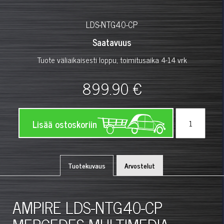
LDS-NTG40-CP
Saatavuus
Tuote väliaikaisesti loppu, toimitusaika 4-14 vrk
899.90 €
Lisää ostoskoriin
Tuotekuvaus
Arvostelut
AMPIRE LDS-NTG40-CP