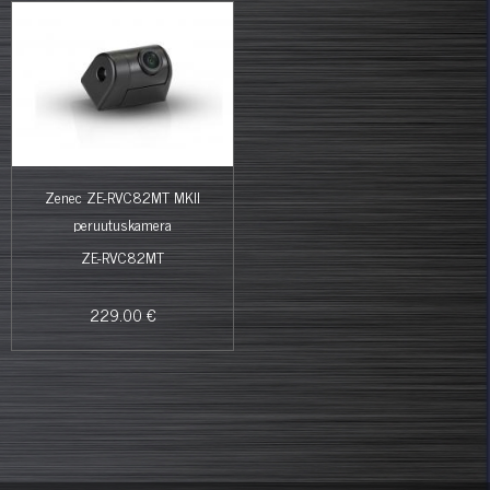
Zenec ZE-RVC82MT MKII
peruutuskamera
ZE-RVC82MT
229.00 €