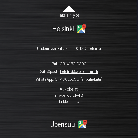
Takaisin ylös
Helsinki
Uudenmaankatu 4–6, 00120 Helsinki
Puh:
09-4150 0200
Sähköposti:
helsinki@audioforum.fi
WhatsApp:
0449015593
(ei puheluita)
Aukioloajat:
ma-pe klo 11–18
la klo 11–15
Joensuu