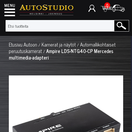
0
Etusivu
Autoon
Kamerat ja näytöt
Automallikohtaiset
/
/
peruutuskamerat
Ampire LDS-NTG40-CP Mercedes
/
multimedia-adapteri
◀
▶