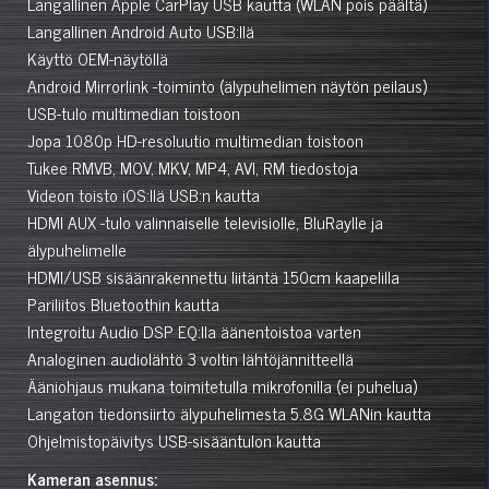
Langallinen Apple CarPlay USB kautta (WLAN pois päältä)
Langallinen Android Auto USB:llä
Käyttö OEM-näytöllä
Android Mirrorlink -toiminto (älypuhelimen näytön peilaus)
USB-tulo multimedian toistoon
Jopa 1080p HD-resoluutio multimedian toistoon
Tukee RMVB, MOV, MKV, MP4, AVI, RM tiedostoja
Videon toisto iOS:llä USB:n kautta
HDMI AUX -tulo valinnaiselle televisiolle, BluRaylle ja
älypuhelimelle
HDMI/USB sisäänrakennettu liitäntä 150cm kaapelilla
Pariliitos Bluetoothin kautta
Integroitu Audio DSP EQ:lla äänentoistoa varten
Analoginen audiolähtö 3 voltin lähtöjännitteellä
Ääniohjaus mukana toimitetulla mikrofonilla (ei puhelua)
Langaton tiedonsiirto älypuhelimesta 5.8G WLANin kautta
Ohjelmistopäivitys USB-sisääntulon kautta
Kameran asennus: