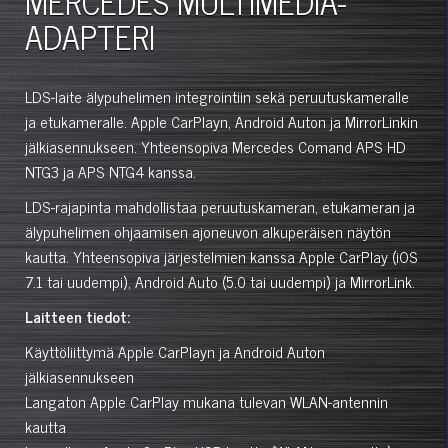
MERCEDES MULTIMEDIA-
ADAPTERI
LDS-laite älypuhelimen integrointiin sekä peruutuskameralle
ja etukameralle. Apple CarPlayn, Android Auton ja MirrorLinkin
jälkiasennukseen. Yhteensopiva Mercedes Comand APS HD
NTG3 ja APS NTG4 kanssa.
LDS-rajapinta mahdollistaa peruutuskameran, etukameran ja
älypuhelimen ohjaamisen ajoneuvon alkuperäisen näytön
kautta. Yhteensopiva järjestelmien kanssa Apple CarPlay (iOS
7.1 tai uudempi), Android Auto (5.0 tai uudempi) ja MirrorLink.
Laitteen tiedot:
Käyttöliittymä Apple CarPlayn ja Android Auton
jälkiasennukseen
Langaton Apple CarPlay mukana tulevan WLAN-antennin
kautta