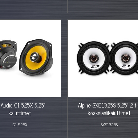
 Audio C1-525X 5,25"
Alpine SXE-1325S 5.25" 2-ti
kaiuttimet
koaksiaalikaiuttimet
C1-525X
SXE1325S