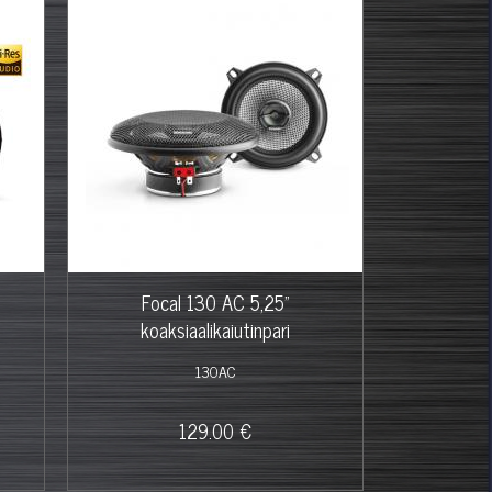
Focal 130 AC 5,25"
koaksiaalikaiutinpari
130AC
129.00 €