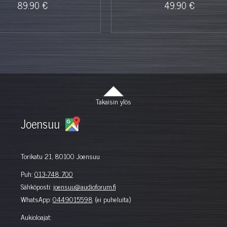
89.90 €
49.90 €
Takaisin ylös
Joensuu
Torikatu 21, 80100 Joensuu
Puh:
013-748 700
Sähköposti:
joensuu@audioforum.fi
WhatsApp:
0449015598
(ei puheluita)
Aukioloajat: