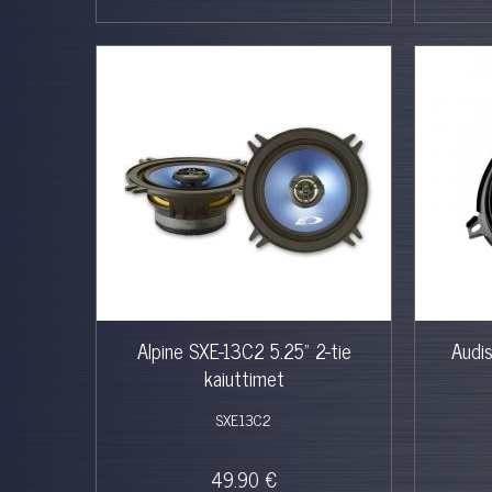
Alpine SXE-13C2 5.25" 2-tie
Audi
kaiuttimet
SXE13C2
49.90 €