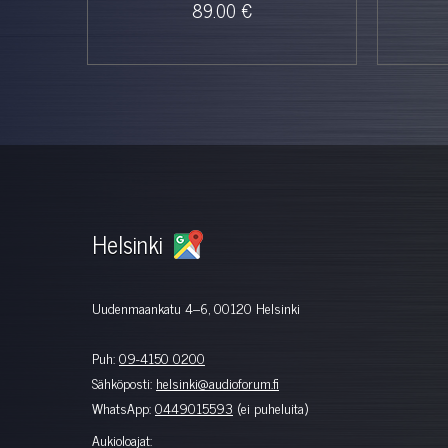
89.00 €
Helsinki
Uudenmaankatu 4–6, 00120 Helsinki
Puh:
09-4150 0200
Sähköposti:
helsinki@audioforum.fi
WhatsApp:
0449015593
(ei puheluita)
Aukioloajat: