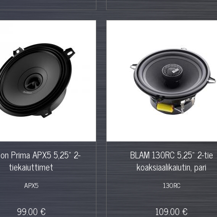
son Prima APX5 5,25" 2-
BLAM 130RC 5,25" 2-tie
tiekaiuttimet
koaksiaalikaiutin, pari
APX5
130RC
99.00 €
109.00 €