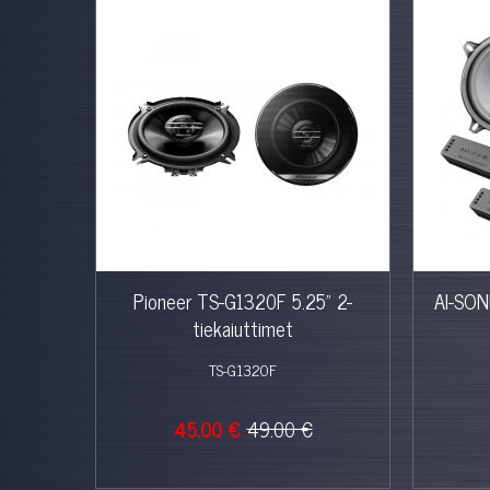
%
Pioneer TS-G1320F 5.25" 2-
AI-SONI
tiekaiuttimet
TS-G1320F
45.00 €
49.00 €