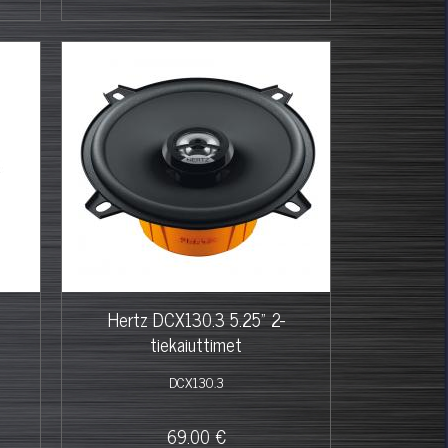
Hertz DCX130.3 5.25" 2-
tiekaiuttimet
DCX130.3
69.00 €