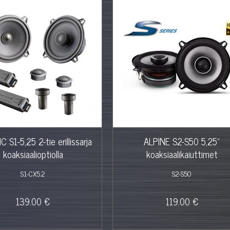
C S1-5,25 2-tie erillissarja
ALPINE S2-S50 5,25"
koaksiaalioptiolla
koaksiaalikaiuttimet
S1-CX5.2
S2-S50
139.00 €
119.00 €