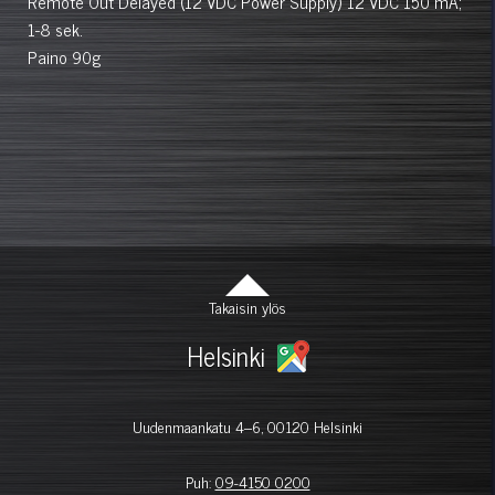
Remote Out Delayed (12 VDC Power Supply) 12 VDC 150 mA;
1-8 sek.
Paino 90g
Takaisin ylös
Helsinki
Uudenmaankatu 4–6, 00120 Helsinki
Puh:
09-4150 0200