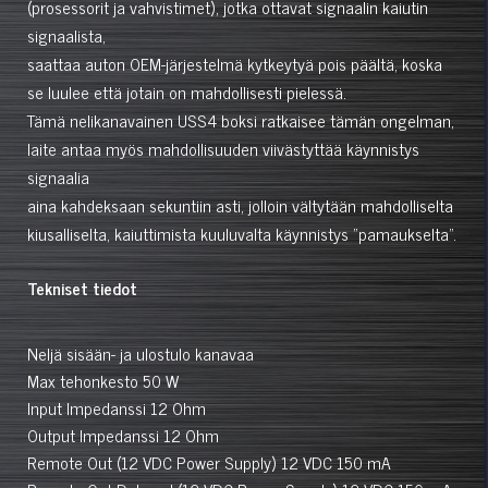
(prosessorit ja vahvistimet), jotka ottavat signaalin kaiutin
signaalista,
saattaa auton OEM-järjestelmä kytkeytyä pois päältä, koska
se luulee että jotain on mahdollisesti pielessä.
Tämä nelikanavainen USS4 boksi ratkaisee tämän ongelman,
laite antaa myös mahdollisuuden viivästyttää käynnistys
signaalia
aina kahdeksaan sekuntiin asti, jolloin vältytään mahdolliselta
kiusalliselta, kaiuttimista kuuluvalta käynnistys "pamaukselta".
Tekniset tiedot
Neljä sisään- ja ulostulo kanavaa
Max tehonkesto 50 W
Input Impedanssi 12 Ohm
Output Impedanssi 12 Ohm
Remote Out (12 VDC Power Supply) 12 VDC 150 mA