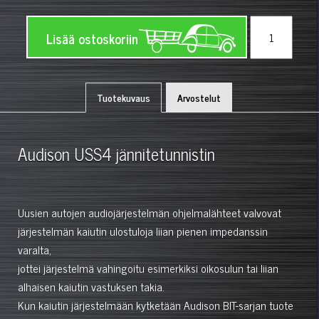
Lisää ostoskoriin
Tuotekuvaus
Arvostelut
Audison USS4 jännitetunnistin
Uusien autojen audiojärjestelmän ohjelmalähteet valvovat
järjestelmän kaiutin ulostuloja liian pienen impedanssin
varalta,
jottei järjestelmä vahingoitu esimerkiksi oikosulun tai liian
alhaisen kaiutin vastuksen takia.
Kun kaiutin järjestelmään kytketään Audison BIT-sarjan tuote