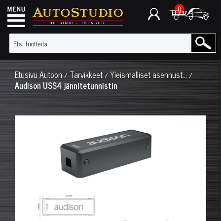
0
Etusivu
Autoon
Tarvikkeet
Yleismalliset asennust...
/
/
/
Audison USS4 jännitetunnistin