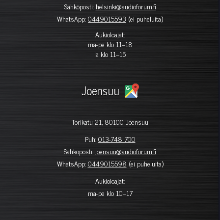
Sähköposti:
helsinki@audioforum.fi
WhatsApp:
0449015593
(ei puheluita)
Aukioloajat:
ma-pe klo 11–18
la klo 11–15
Joensuu
Torikatu 21, 80100 Joensuu
Puh:
013-748 700
Sähköposti:
joensuu@audioforum.fi
WhatsApp:
0449015598
(ei puheluita)
Aukioloajat:
ma-pe klo 10–17