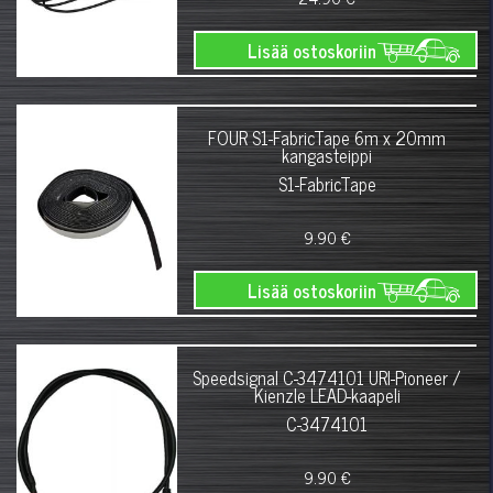
Lisää ostoskoriin
FOUR S1-FabricTape 6m x 20mm
kangasteippi
S1-FabricTape
9.90 €
Lisää ostoskoriin
Speedsignal C-3474101 URI-Pioneer /
Kienzle LEAD-kaapeli
C-3474101
9.90 €