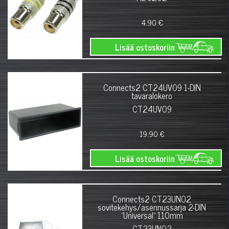
4.90 €
Lisää ostoskoriin
Connects2 CT24UV09 1-DIN
tavaralokero
CT24UV09
19.90 €
Lisää ostoskoriin
Connects2 CT23UN02
sovitekehys/asennussarja 2-DIN
"Universal" 110mm
CT23UN02