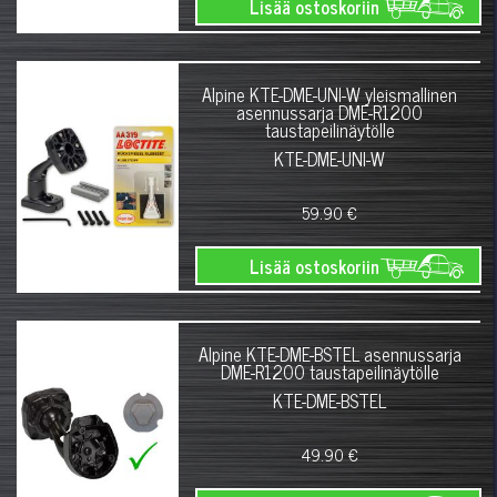
Lisää ostoskoriin
Alpine KTE-DME-UNI-W yleismallinen
asennussarja DME-R1200
taustapeilinäytölle
KTE-DME-UNI-W
59.90 €
Lisää ostoskoriin
Alpine KTE-DME-BSTEL asennussarja
DME-R1200 taustapeilinäytölle
KTE-DME-BSTEL
49.90 €