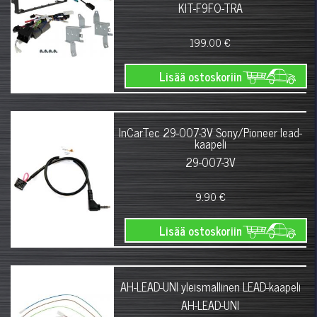
KIT-F9FO-TRA
199.00 €
Lisää ostoskoriin
InCarTec 29-007-3V Sony/Pioneer lead-
kaapeli
29-007-3V
9.90 €
Lisää ostoskoriin
AH-LEAD-UNI yleismallinen LEAD-kaapeli
AH-LEAD-UNI