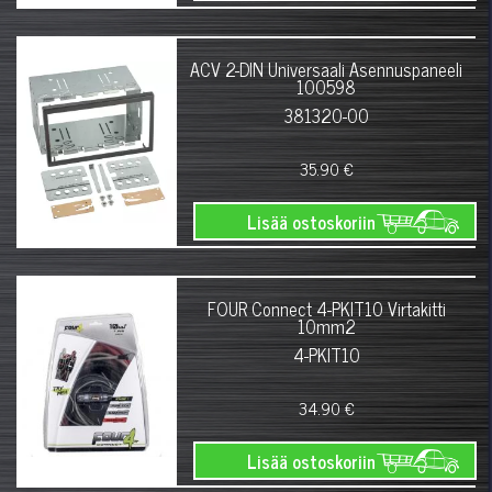
ACV 2-DIN Universaali Asennuspaneeli
100598
381320-00
35.90 €
Lisää ostoskoriin
FOUR Connect 4-PKIT10 Virtakitti
10mm2
4-PKIT10
34.90 €
Lisää ostoskoriin