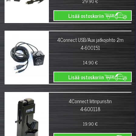
29.90 €
Lisää ostoskoriin
4Connect USB/Aux jatkojohto 2m
4-600151
14.90 €
Lisää ostoskoriin
4Connect liitinpuristin
4-600118
19.90 €