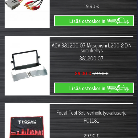
19.90 €
Lisää ostoskoriin
ACV 381200-07 Mitsubishi L200 2-DIN
soitinkehys
381200-07
29.00 €
69.90 €
Lisää ostoskoriin
Focal Tool Set -verhoilutyökalusarja
PO1181
29.90 €