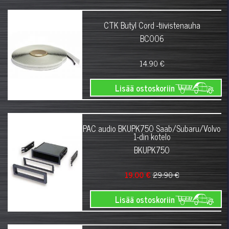
CTK Butyl Cord -tiivistenauha
BC006
14.90 €
Lisää ostoskoriin
PAC audio BKUPK750 Saab/Subaru/Volvo
1-din kotelo
BKUPK750
19.00 €
29.90 €
Lisää ostoskoriin