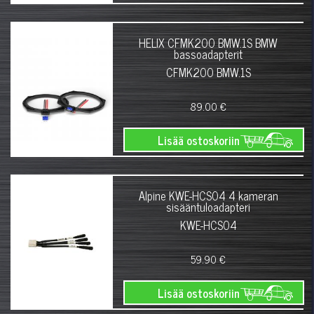
HELIX CFMK200 BMW.1S BMW
bassoadapterit
CFMK200 BMW.1S
89.00 €
Lisää ostoskoriin
Alpine KWE-HCS04 4 kameran
sisääntuloadapteri
KWE-HCS04
59.90 €
Lisää ostoskoriin