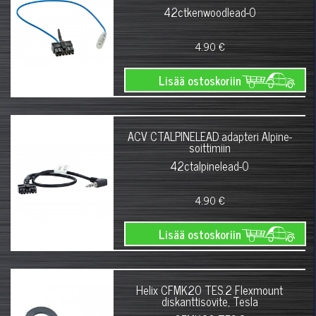
42ctkenwoodlead-0
4.90 €
Lisää ostoskoriin
ACV CTALPINELEAD adapteri Alpine-
soittimiin
42ctalpinelead-0
4.90 €
Lisää ostoskoriin
Helix CFMK20 TES.2 Flexmount
diskanttisovite, Tesla