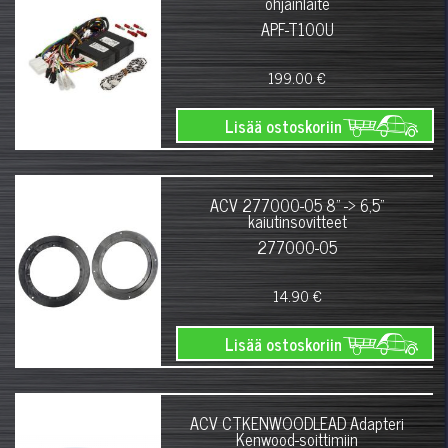
ohjainlaite
APF-T100U
199.00 €
Lisää ostoskoriin
ACV 277000-05 8" -> 6,5"
kaiutinsovitteet
277000-05
14.90 €
Lisää ostoskoriin
ACV CTKENWOODLEAD Adapteri
Kenwood-soittimiin