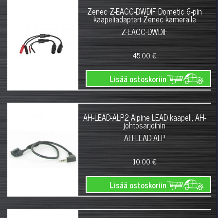
Zenec Z-EACC-DWDIF Dometic 6-pin
kaapeliadapteri Zenec kameralle
Z-EACC-DWDIF
45.00 €
Lisää ostoskoriin
AH-LEAD-ALP2 Alpine LEAD kaapeli, AH-
johtosarjoihin
AH-LEAD-ALP
10.00 €
Lisää ostoskoriin