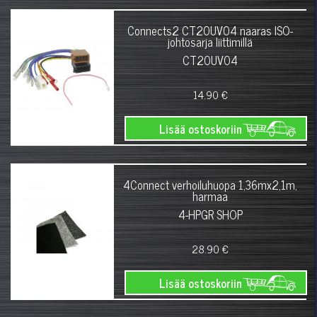
Connects2 CT20UV04 naaras ISO-
johtosarja liittimillä
CT20UV04
14.90 €
Lisää ostoskoriin
4Connect verhoiluhuopa 1,36mx2,1m,
harmaa
4-HPGR SHOP
28.90 €
Lisää ostoskoriin