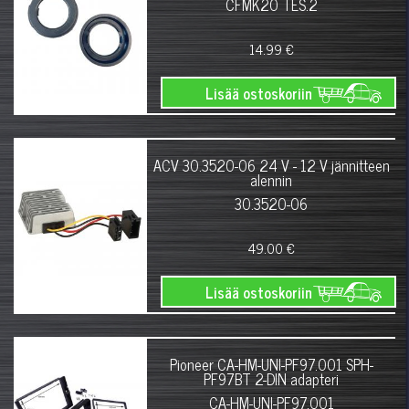
CFMK20 TES.2
14.99 €
Lisää ostoskoriin
ACV 30.3520-06 24 V - 12 V jännitteen
alennin
30.3520-06
49.00 €
Lisää ostoskoriin
Pioneer CA-HM-UNI-PF97.001 SPH-
PF97BT 2-DIN adapteri
CA-HM-UNI-PF97.001