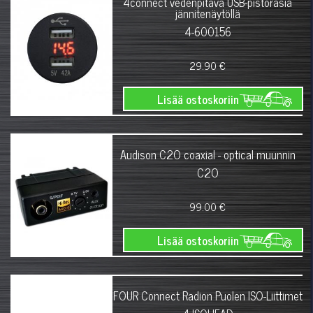
4connect vedenpitävä USB-pistorasia
jännitenäytöllä
4-600156
29.90 €
Lisää ostoskoriin
Audison C2O coaxial - optical muunnin
C2O
99.00 €
Lisää ostoskoriin
FOUR Connect Radion Puolen ISO-Liittimet