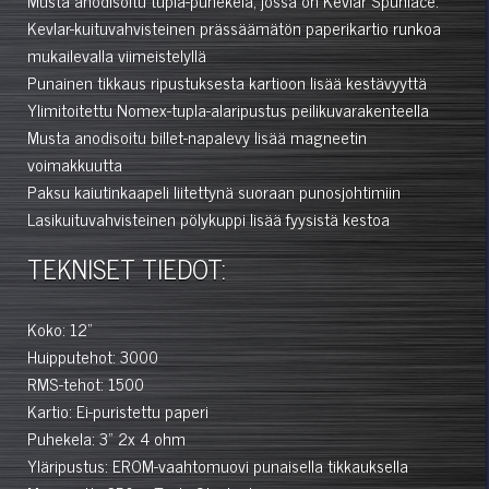
Kevlar-kuituvahvisteinen prässäämätön paperikartio runkoa
mukailevalla viimeistelyllä
Punainen tikkaus ripustuksesta kartioon lisää kestävyyttä
Ylimitoitettu Nomex-tupla-alaripustus peilikuvarakenteella
Musta anodisoitu billet-napalevy lisää magneetin
voimakkuutta
Paksu kaiutinkaapeli liitettynä suoraan punosjohtimiin
Lasikuituvahvisteinen pölykuppi lisää fyysistä kestoa
TEKNISET TIEDOT:
Koko: 12”
Huipputehot: 3000
RMS-tehot: 1500
Kartio: Ei-puristettu paperi
Puhekela: 3" 2x 4 ohm
Yläripustus: EROM-vaahtomuovi punaisella tikkauksella