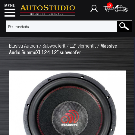
0
Etusivu
Autoon
Subwooferit
12" elementit
Massive
/
/
/
Audio SummoXL124 12" subwoofer
◀
▶