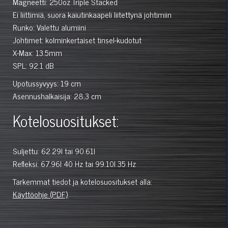
Magneetti: 250oz Triple Stacked
Ei liittimiä, suora kaiutinkaapeli liitettynä johtimiin
Runko: Valettu alumiini
Johtimet: kolminkertaiset tinsel-kudotut
X-Max: 13.5mm
SPL: 92.1 dB
Upotussyvyys: 19 cm
Asennushalkaisija: 28,3 cm
Kotelosuositukset:
Suljettu: 62.29l tai 90.61l
Refleksi: 67.96l 40 Hz tai 99.10l 35 Hz
Tarkemmat tiedot ja kotelosuositukset alla:
Käyttöohje (PDF)