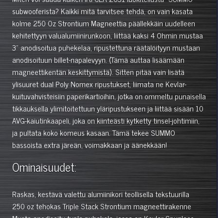
subwooferista? Kaikki mitä tarvitsee tehdä, on vain kasata
kolme 250 Oz Strontium Magneettia päällekkäin uudelleen
kehitettyyn valualumiinirunkoon, liittää kaksi 4 Ohmin mustaa
3” anodisoitua puhekelaa, ripustettuna räätälöityyn mustaan
anodisoituun billet-napalevyyn. (Tämä auttaa lisäämään
magneettikentän keskittymistä). Sitten pitää vain lisätä
ylisuuret dual Poly Nomex ripustukset, liimata ne Kevlar-
kuituvahvisteisiin paperikartioihin, jotka on ommeltu punaisella
tikkauksella ylimitoitettuun yläripustukseen ja liittää sisään 10
AVG-kaiutinkaapeli, joka on kiinteästi kytketty tinsel-johtimiin,
ja pultata koko komeus kasaan. Tämä tekee SUMMO
bassoista extra järeän, voimakkaan ja äänekkään!
Ominaisuudet:
Raskas, kestävä valettu alumiinikori teollisella tekstuurilla
250 oz tehokas Triple Stack Strontium magneettirakenne
Musta anodisoitu tupla-puhekela, jossa on Kevlar Spunlace.