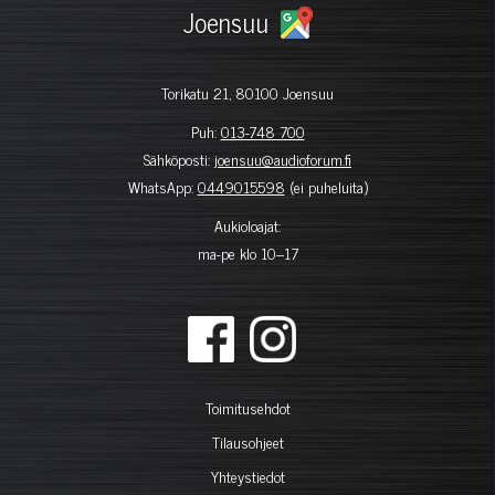
Joensuu
Torikatu 21, 80100 Joensuu
Puh:
013-748 700
Sähköposti:
joensuu@audioforum.fi
WhatsApp:
0449015598
(ei puheluita)
Aukioloajat:
ma-pe klo 10–17
Toimitusehdot
Tilausohjeet
Yhteystiedot