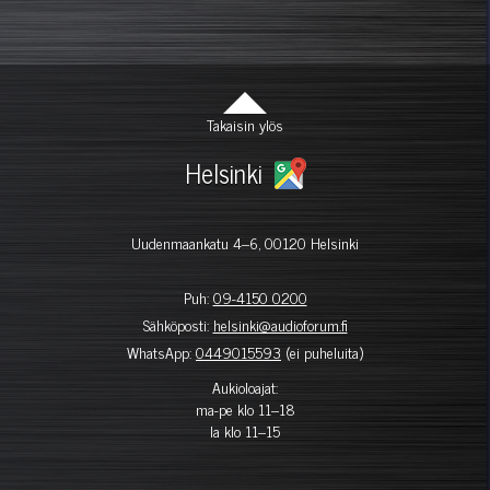
Takaisin ylös
Helsinki
Uudenmaankatu 4–6, 00120 Helsinki
Puh:
09-4150 0200
Sähköposti:
helsinki@audioforum.fi
WhatsApp:
0449015593
(ei puheluita)
Aukioloajat:
ma-pe klo 11–18
la klo 11–15