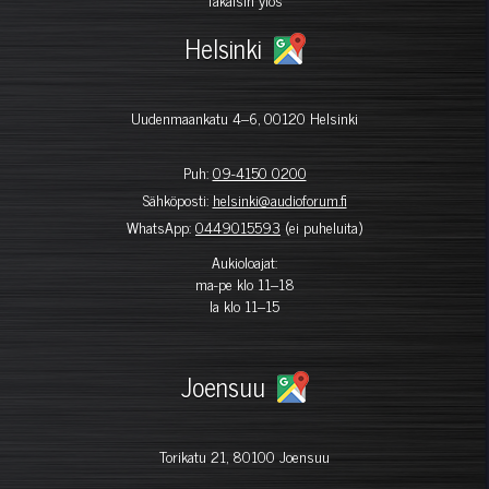
Helsinki
Uudenmaankatu 4–6, 00120 Helsinki
Puh:
09-4150 0200
Sähköposti:
helsinki@audioforum.fi
WhatsApp:
0449015593
(ei puheluita)
Aukioloajat:
ma-pe klo 11–18
la klo 11–15
Joensuu
Torikatu 21, 80100 Joensuu