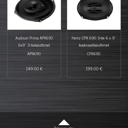
Audison Prima APX690
Hertz CPX 690 3-tie 6 x 9"
6x9" 3-tiekaiuttimet
koaksiaalikaiuttimet
APX690
CPX690
149.00 €
199.00 €
Takaisin ylös