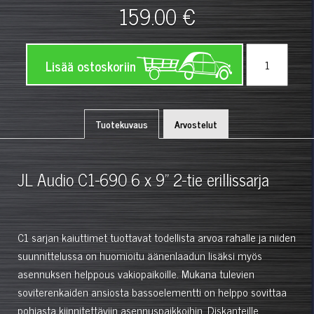
159.00 €
Lisää ostoskoriin
Tuotekuvaus
Arvostelut
JL Audio C1-690 6 x 9"
2-tie erillissarja
C1 sarjan kaiuttimet tuottavat todellista arvoa rahalle ja niiden
suunnittelussa on huomioitu äänenlaadun lisäksi myös
asennuksen helppous vakiopaikoille. Mukana tulevien
soviterenkaiden ansiosta bassoelementti on helppo sovittaa
pohjasta kiinnitettäviin asennuspaikkoihin. Diskanteille