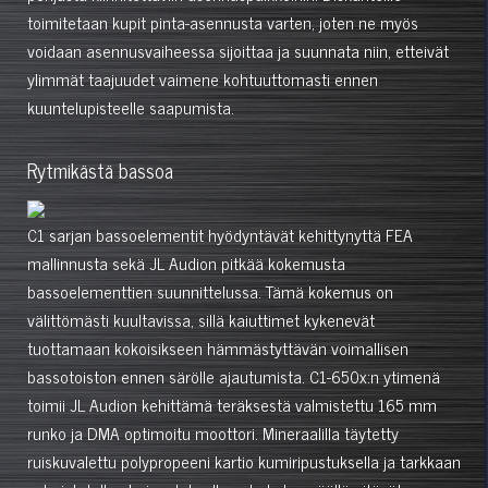
toimitetaan kupit pinta-asennusta varten, joten ne myös
voidaan asennusvaiheessa sijoittaa ja suunnata niin, etteivät
ylimmät taajuudet vaimene kohtuuttomasti ennen
kuuntelupisteelle saapumista.
Rytmikästä bassoa
C1 sarjan bassoelementit hyödyntävät kehittynyttä FEA
mallinnusta sekä JL Audion pitkää kokemusta
bassoelementtien suunnittelussa. Tämä kokemus on
välittömästi kuultavissa, sillä kaiuttimet kykenevät
tuottamaan kokoisikseen hämmästyttävän voimallisen
bassotoiston ennen särölle ajautumista. C1-650x:n ytimenä
toimii JL Audion kehittämä teräksestä valmistettu 165 mm
runko ja DMA optimoitu moottori. Mineraalilla täytetty
ruiskuvalettu polypropeeni kartio kumiripustuksella ja tarkkaan