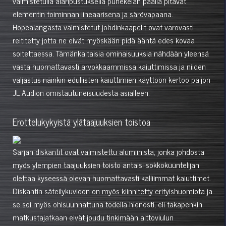
valmistetulla alaripustuksella puhekelan päällä pitävät
elementin toiminnan lineaarisena ja särövapaana.
Hopealangasta valmistetut johdinkaapelit ovat varovasti
reititetty jotta ne eivät myöskään pidä ääntä edes kovaa
soitettaessa. Tämänkaltaisia ominaisuuksia nähdään yleensä
vasta huomattavasti arvokkaammissa kaiuttimissa ja niiden
valjastus näinkin edullisten kaiuttimien käyttöön kertoo paljon
JL Audion omistautuneisuudesta asialleen.
Erottelukykyistä ylätaajuuksien toistoa
Sarjan diskantit ovat valmistettu alumiinista, jonka johdosta
myös ylempien taajuuksien toisto antaisi sokkokuuntelijan
olettaa kyseessä olevan huomattavasti kalliimmat kaiuttimet.
Diskantin säteilykuvioon on myös kiinnitetty erityishuomiota ja
se soi myös ohisuunnattuna todella hienosti, eli takapenkin
matkustajatkaan eivät joudu tinkimään alttoviulun