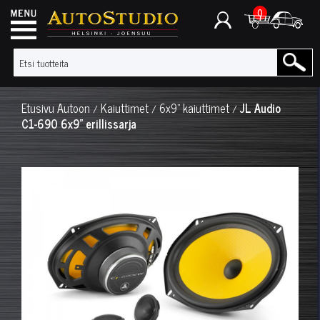
0
Etusivu
Autoon
Kaiuttimet
6x9" kaiuttimet
JL Audio
/
/
/
C1-690 6x9" erillissarja
◀
▶