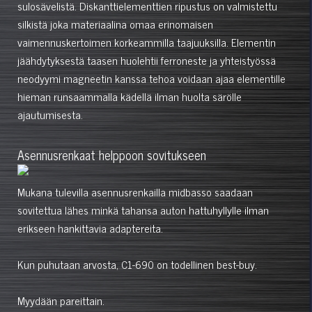
sulosävelistä. Diskanttielementtien ripustus on valmistettu
silkistä joka materiaalina omaa erinomaisen
vaimennuskertoimen korkeammilla taajuuksilla. Elementin
jäähdytyksestä taasen huolehtii ferroneste ja yhteistyössä
neodyymi magneetin kanssa tehoa voidaan ajaa elementille
hieman runsaammalla kädellä ilman huolta särölle
ajautumisesta.
Asennusrenkaat helppoon sovitukseen
Mukana tulevilla asennusrenkailla midbasso saadaan
sovitettua lähes minkä tahansa auton hattuhyllylle ilman
erikseen hankittavia adaptereita.
Kun puhutaan arvosta, C1-690 on todellinen best-buy.
Myydään pareittain.