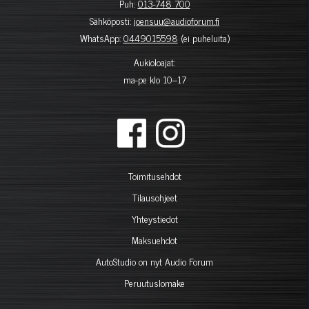
Puh:
013-748 700
Sähköposti:
joensuu@audioforum.fi
WhatsApp:
0449015598
(ei puheluita)
Aukioloajat:
ma-pe klo 10–17
Toimitusehdot
Tilausohjeet
Yhteystiedot
Maksuehdot
AutoStudio on nyt Audio Forum
Peruutuslomake