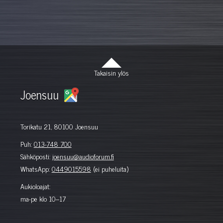
Takaisin ylös
Joensuu
Torikatu 21, 80100 Joensuu
Puh:
013-748 700
Sähköposti:
joensuu@audioforum.fi
WhatsApp:
0449015598
(ei puheluita)
Aukioloajat:
ma-pe klo 10–17