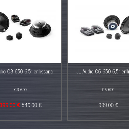
dio C3-650 6,5" erillissarja
JL Audio C6-650 6,5" erilli
C3-650
C6-650
399.00 €
549.00 €
999.00 €