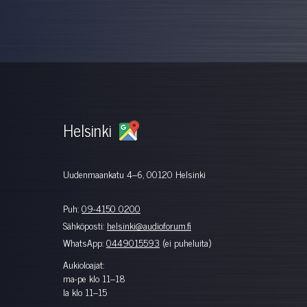
Helsinki
Uudenmaankatu 4–6, 00120 Helsinki
Puh:
09-4150 0200
Sähköposti:
helsinki@audioforum.fi
WhatsApp:
0449015593
(ei puheluita)
Aukioloajat:
ma-pe klo 11–18
la klo 11–15