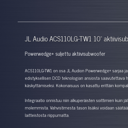
JL Audio ACS110LG-TW1 10" aktiivisu
Powerwedge+ suljettu aktiivisubwoofer
ACS110LG-TW1 on osa JL Audion Powerwedge+ sarjaa ja 
edistyksellisen DCD teknologian ansiosta saavutettava h
käskyttämiseksi. Kokonaisuus on kasattu erittäin kompakti
Integraatio onnistuu niin alkuperäisten soittimien kuin jä
molemmista. Vahvistimesta tason lisäksi voidaan säätää 
laitteistosta riippumatta.