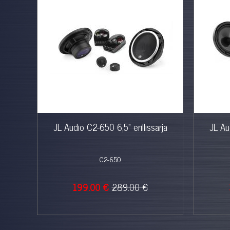
JL Audio C2-650 6,5" erillissarja
JL Au
C2-650
199.00 €
289.00 €