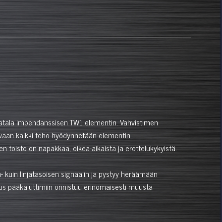
atala impendanssisen TW1 elementin. Vahvistimen
, vaan kaikki teho hyödynnetään elementin
n toisto on napakkaa, oikea-aikaista ja erottelukykyistä.
in- kuin linjatasoisen signaalin ja pystyy heräämään
tus pääkaiuttimiin onnistuu erinomaisesti muusta