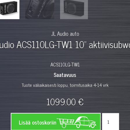
JL Audio auto
udio ACS110LG-TW1 10" aktiivisubw
ACS110LG-TW1
Saatavuus
Tuote väliaikaisesti loppu, toimitusaika 4-14 vrk
1099.00 €
Lisää ostoskoriin