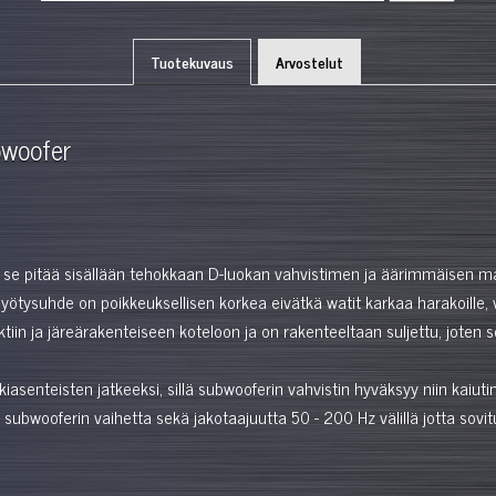
Tuotekuvaus
Arvostelut
bwoofer
se pitää sisällään tehokkaan D-luokan vahvistimen ja äärimmäisen m
yötysuhde on poikkeuksellisen korkea eivätkä watit karkaa harakoille
in ja järeärakenteiseen koteloon ja on rakenteeltaan suljettu, joten se
lkiasenteisten jatkeeksi, sillä subwooferin vahvistin hyväksyy niin kaiut
subwooferin vaihetta sekä jakotaajuutta 50 - 200 Hz välillä jotta sovi