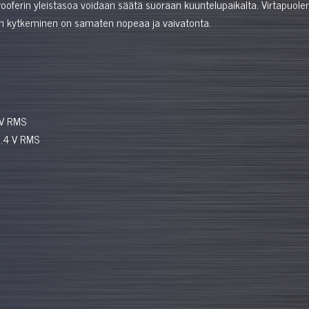
oferin yleistasoa voidaan säätä suoraan kuuntelupaikalta. Virtapuolen 
sin kytkeminen on samaten nopeaa ja vaivatonta.
 V RMS
5.4 V RMS