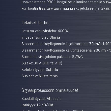
Lisävarusteena RBC-1 langallisella kaukosäätimellä subwo
kun kontin tilaa tarvitaan muuhun kuljetukseen ja takai
Tekniset tiedot
Jatkuva vahvistinteho: 400 W
Impedanssi: 0.25 Ohmia
Sisäänmenon käyttöjännite linjatasoisena: 70 mV - 1.40
Sisäänmenon käyttöjännite kaiutintasoisena: 280 mV - 
Suositeltu virtajohdon paksuus: 8 AWG
Sulake: 30 A (ATO tai ATC)
Kotelon tyyppi: Suljettu
Suojaritilä: Musta teräs
Signaaliprosessorin ominaisuudet
Suodatintyyppi: Alipäästö
Jyrkkyys: 12 dB/Okt.
Suotimen taajuuskaista: 50 Hz - 200 Hz