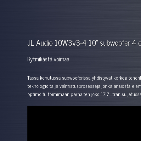
JL Audio 10W3v3-4 10" subwoofer 4
Rytmikästä voimaa
Tässä kehutussa subwooferissa yhdistyvät korkea tehonke
teknologioita ja valmistusprosesseja jonka ansiosta ele
optimoitu toimimaan parhaiten joko 17.7 litran suljetussa 