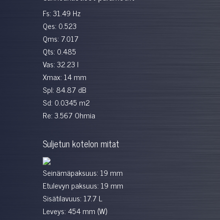
Fs: 31.49 Hz
Qes: 0.523
Qms: 7.017
Qts: 0.485
Vas: 32.23 l
Xmax: 14 mm
Spl: 84.87 dB
Sd: 0.0345 m2
Re: 3.567 Ohmia
Suljetun kotelon mitat
Seinämäpaksuus: 19 mm
Etulevyn paksuus: 19 mm
Sisätilavuus: 17.7 L
Leveys: 454 mm (W)