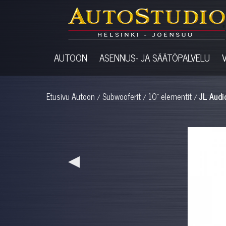
AUTOON
ASENNUS- JA SÄÄTÖPALVELU
Etusivu
Autoon
Subwooferit
10" elementit
JL Aud
/
/
/
◀