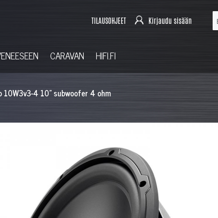
TILAUSOHJEET
Kirjaudu sisään
VENEESEEN
CARAVAN
HIFI.FI
io 10W3v3-4 10" subwoofer 4 ohm