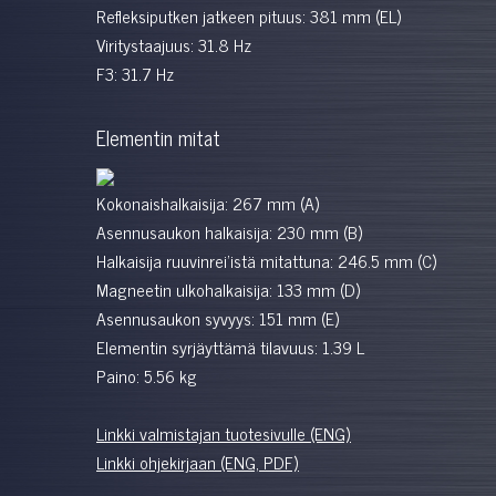
Refleksiputken jatkeen pituus: 381 mm (EL)
Viritystaajuus: 31.8 Hz
F3: 31.7 Hz
Elementin mitat
Kokonaishalkaisija: 267 mm (A)
Asennusaukon halkaisija: 230 mm (B)
Halkaisija ruuvinrei'istä mitattuna: 246.5 mm (C)
Magneetin ulkohalkaisija: 133 mm (D)
Asennusaukon syvyys: 151 mm (E)
Elementin syrjäyttämä tilavuus: 1.39 L
Paino: 5.56 kg
Linkki valmistajan tuotesivulle (ENG)
Linkki ohjekirjaan (ENG, PDF)