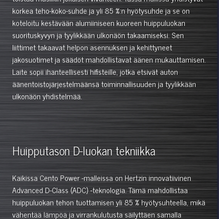
korkea teho-koko-suhde ja yli 85 %:n hyötysuhde ja se on
koteloitu kestävään alumiiniseen kuoreen huippuluokan
suorituskyvyn ja tyylikkään ulkonäön takaamiseksi. Sen
liittimet takaavat helpon asennuksen ja kehittyneet
jakosuotimet ja säädöt mahdollistavat äänen mukauttamisen.
Laite sopii ihanteellisesti hifisteille, jotka etsivät auton
äänentoistojärjestelmäänsä toiminnallisuuden ja tyylikkään
ulkonäön yhdistelmää.
Huipputason D-luokan tekniikka
Kaikissa Cento Power -malleissa on Hertzin innovatiivinen
Advanced D-Class (ADC) -teknologia. Tämä mahdollistaa
huippuluokan tehon tuottamisen yli 85 % hyötysuhteella, mikä
vähentää lämpöä ja virrankulutusta säilyttäen samalla