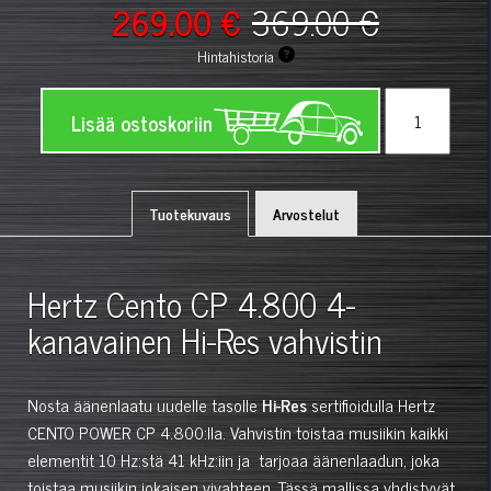
269.00 €
369.00 €
Hintahistoria
Lisää ostoskoriin
Tuotekuvaus
Arvostelut
Hertz Cento CP 4.800 4-
kanavainen Hi-Res vahvistin
Nosta äänenlaatu uudelle tasolle
Hi-Res
sertifioidulla Hertz
CENTO POWER CP 4.800:lla. Vahvistin toistaa musiikin kaikki
elementit 10 Hz:stä 41 kHz:iin ja tarjoaa äänenlaadun, joka
toistaa musiikin jokaisen vivahteen. Tässä mallissa yhdistyvät