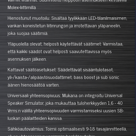
Molex-liittimillä
Hienostunut muotoilu: Sisältää tyylikkään LED-tilanilmaisimen,
vankan koneistetun liitinrungon ja irrotettavan yläpaneelin,
joka suojaa säätimiä.
Yläpuolella olevat, helposti käytettävät säätimet: Varmistaa,
että kaikki säädöt ovat helposti saavutettavissa myös
asennuksen jälkeen.
Kattavat säätöasetukset: Säädettävät sisääntulotasot,
yli-/kaista-/alipäästösuodattimet, bass boost ja sub sonic
äänen hienosäätöä varten.
Universaali yhteensopivuus: Mukana on integroitu Universal
Speaker Simulator, joka mukauttaa tuloherkkyyden 1,6 - 40
Vrms:n välillä yhteensopivuuden varmistamiseksi uusien SB-
luokan päälaitteiden kanssa.
Sähköautovalmius: Toimii optimaalisesti 9-18 tasajännitteellä,
eli on yhteensopiva useimpiin henkilöautoihin.