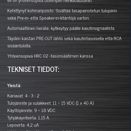
Kehittynyt kohinanpoisto: Sisältää tasapainotetun tulopiirin
sekä Pre-in- että Speaker-in-liitäntöjä varten.
Automaattinen heräte: kytkeytyy päälle kaiutinsignaalista.
Täyden kaistan PRE-OUT lähtö sekä kaiutintasoisella että RCA
sisääntulolla.
Yhteensopiva HRC 02 -tasonsäätimen kanssa
TEKNISET TIEDOT:
Yleistä:
Kanavat: 4 - 3 - 2
Tulojännite ja sulakkeet: 11 ÷ 15 VDC (1 x 40 A)
Käyttöjännite: 9 ÷ 18 VDC
Tyhjäkäyntivirta: 1,15 A
Lepovirta: 4,2 uA