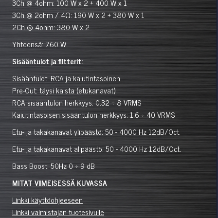
3Ch @ 4ohm: 100 W x 2 + 400 W x 1
3Ch @ 2ohm / 4Ω: 190 W x 2 + 380 W x 1
2Ch @ 4ohm: 380 W x 2
Yhteensä: 760 W
Sisääntulot ja filtterit:
Sisääntulot: RCA ja kaiutintasoinen
Pre-Out: täysi kaista (etukanavat)
RCA sisääntulon herkkyys: 0.32 ÷ 8 VRMS
Kaiutintasoisen sisääntulon herkkyys: 1.6 ÷ 40 VRMS
Etu- ja takakanavat ylipäästö: 50 - 4000 Hz 12dB/Oct.
Etu- ja takakanavat alipäästö: 50 - 4000 Hz 12dB/Oct.
Bass Boost: 50Hz 0 ÷ 9 dB
MITAT VIIMEISESSÄ KUVASSA
Linkki käyttöohjeeseen
Linkki valmistajan tuotesivulle