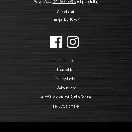
WhatsApp:
0449015598
(ei puheluita)
Aukioloajat:
ma-pe klo 10–17
Toimitusehdot
Tilausohjeet
Yhteystiedot
Maksuehdot
AutoStudio on nyt Audio Forum
Peruutuslomake