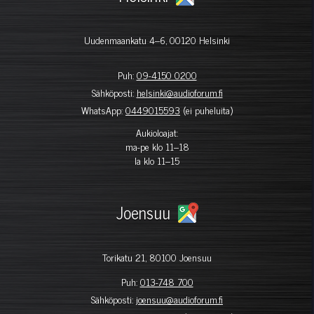
Uudenmaankatu 4–6, 00120 Helsinki
Puh:
09-4150 0200
Sähköposti:
helsinki@audioforum.fi
WhatsApp:
0449015593
(ei puheluita)
Aukioloajat:
ma-pe klo 11–18
la klo 11–15
Joensuu
Torikatu 21, 80100 Joensuu
Puh:
013-748 700
Sähköposti:
joensuu@audioforum.fi