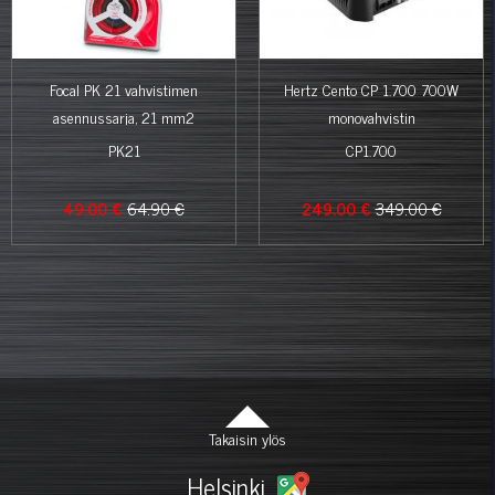
Focal PK 21 vahvistimen
Hertz Cento CP 1.700 700W
asennussarja, 21 mm2
monovahvistin
PK21
CP1.700
49.00 €
64.90 €
249.00 €
349.00 €
Takaisin ylös
Helsinki