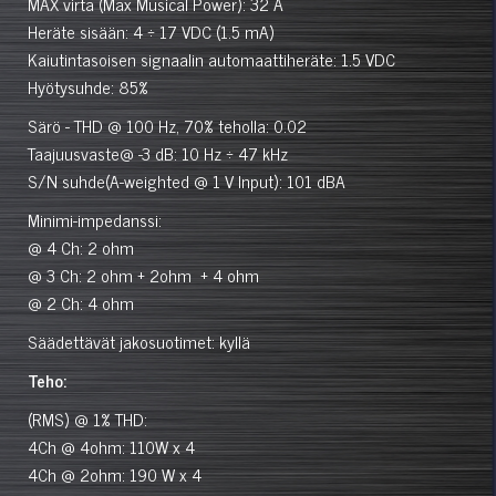
MAX virta (Max Musical Power): 32 A
Heräte sisään: 4 ÷ 17 VDC (1.5 mA)
Kaiutintasoisen signaalin automaattiheräte: 1.5 VDC
Hyötysuhde: 85%
Särö - THD @ 100 Hz, 70% teholla: 0.02
Taajuusvaste@ -3 dB: 10 Hz ÷ 47 kHz
S/N suhde(A-weighted @ 1 V Input): 101 dBA
Minimi-impedanssi:
@ 4 Ch: 2 ohm
@ 3 Ch: 2 ohm + 2ohm + 4 ohm
@ 2 Ch: 4 ohm
Säädettävät jakosuotimet: kyllä
Teho:
(RMS) @ 1% THD:
4Ch @ 4ohm: 110W x 4
4Ch @ 2ohm: 190 W x 4