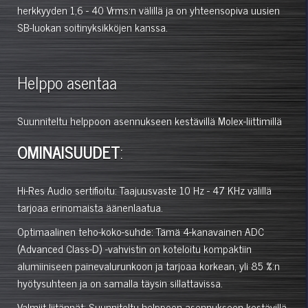
herkkyyden 1,6 - 40 Vrms:n välillä ja on yhteensopiva uusien
SB-luokan soitinyksikköjen kanssa.
Helppo asentaa
Suunniteltu helppoon asennukseen kestävillä Molex-liittimillä
OMINAISUUDET
:
Hi-Res Audio sertifioitu: Taajuusvaste 10 Hz - 47 KHz välillä
tarjoaa erinomaista äänenlaatua.
Optimaalinen teho-koko-suhde: Tämä 4-kanavainen ADC
(Advanced Class-D) -vahvistin on koteloitu kompaktiin
alumiiniseen painevalurunkoon ja tarjoaa korkean, yli 85 %:n
hyötysuhteen ja on samalla täysin sillattavissa.
Valmiit liitännät: Suunniteltu helppoon asennukseen kestävillä