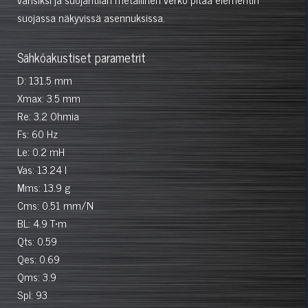
suojassa näkyvissä asennuksissa.
Sähköakustiset parametrit
D: 131.5 mm
Xmax: 3.5 mm
Re: 3.2 Ohmia
Fs: 60 Hz
Le: 0.2 mH
Vas: 13.24 l
Mms: 13.9 g
Cms: 0.51 mm/N
BL: 4.9 T•m
Qts: 0.59
Qes: 0.69
Qms: 3.9
Spl: 93