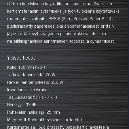
C 165:n kehitykseen käytettiin runsaasti aikaa täydellisen
kartiomateriaalin löytämiseksi ja työn tuloksena käytettäväksi
materiaaliksi valikoitui SPP-M (Semi Pressed Paper-Mica) eli
puoliprässätty paperiseos joka on samanaikaisesti erittäin
jäykkä että kevyt, reagoiden pienimpiinkin vaihteluihin
musiikkisignaalissa äärimmäisen nopeasti ja dynaamisesti.
Yleiset tiedot
Koko: 165 mm (6.5")
Jatkuva tehonkesto: 70 W
Hetkellinen tehonkesto: 210 W
Impedanssi: 4 Ohmia
Taajuusvaste: 55 Hz - 7 kHz
Herkkyys: 93 dB
Puhekelan halkaisija: 25 mm
Magneetti: Korkeatiheyksinen flux-ferriitti
Kartiomateriaali: puoliprässätty paperikartio jäykisteellä