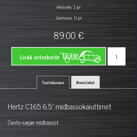
Helsinki: 1 pr
Joensuu: 0 pr
89.00 €
Lisää ostoskoriin
Tuotekuvaus
Arvostelut
Hertz C165 6.5" midbassokaiuttimet
Cento-sarjan midbassot