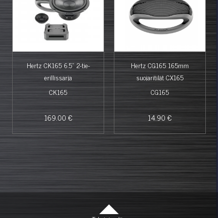
Hertz CK165 6.5" 2-tie-
Hertz CG165 165mm
erillissarja
suojaritilät CX165
kaiuttimille
CK165
CG165
169.00 €
14.90 €