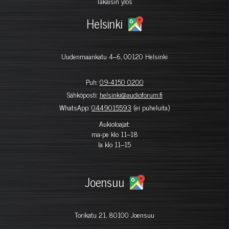
Takaisin ylös
Helsinki
Uudenmaankatu 4–6, 00120 Helsinki
Puh:
09-4150 0200
Sähköposti:
helsinki@audioforum.fi
WhatsApp:
0449015593
(ei puheluita)
Aukioloajat:
ma-pe klo 11–18
la klo 11–15
Joensuu
Torikatu 21, 80100 Joensuu