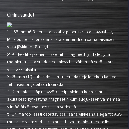
Ominaisuudet
1. 165 mm (6.5") puoliprässätty paperikartio on jäykistetty
Mica puuterilla jonka ansiosta elementti on samanaikaisesti
sekä jäykkä että kevyt.
2. Korkeatiheyksinen flux-ferriitti magneetti yhdistettynä
matalan hiilipitoisuuden napalevyihin vähentää säröä korkeilla
voimakkuuksilla.
3. 25 mm (1") puhekela alumiinimuodostajalla takaa korkean
tehonkeston ja pitkän liikeradan.
4. Kompakti ja läpinäkyvä kolmipuolainen korirakenne
akustisesti kytkettynä magneetin kumisuojukseen vaimentaa
ylimääräisiä resonansseja ja värinöitä.
5. On mahdollisesti ostettavissa lisä tarvikkeena elegantit ABS
muovista valmistetut suojaritilät ovat maalattu metallin
värisiksi ja suojaritilän metallinen verko pitää elementin