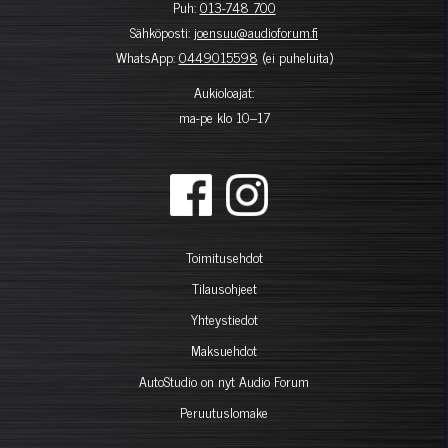
Puh:
013-748 700
Sähköposti:
joensuu@audioforum.fi
WhatsApp:
0449015598
(ei puheluita)
Aukioloajat:
ma-pe klo 10–17
Toimitusehdot
Tilausohjeet
Yhteystiedot
Maksuehdot
AutoStudio on nyt Audio Forum
Peruutuslomake