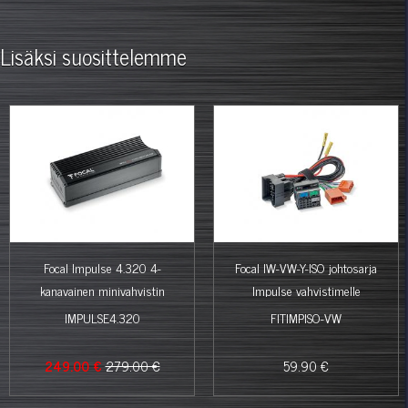
Lisäksi suosittelemme
%
Focal Impulse 4.320 4-
Focal IW-VW-Y-ISO johtosarja
kanavainen minivahvistin
Impulse vahvistimelle
IMPULSE4.320
FITIMPISO-VW
249.00 €
279.00 €
59.90 €