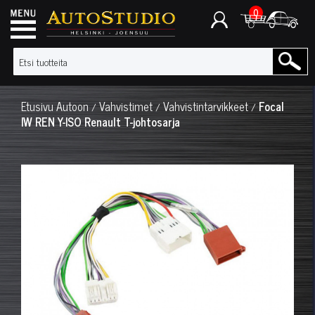
0
Etusivu
Autoon
Vahvistimet
Vahvistintarvikkeet
Focal
/
/
/
IW REN Y-ISO Renault T-johtosarja