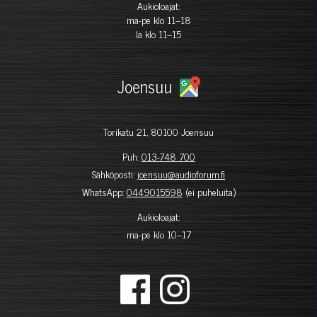
Aukioloajat:
ma-pe klo 11–18
la klo 11–15
Joensuu
Torikatu 21, 80100 Joensuu
Puh:
013-748 700
Sähköposti:
joensuu@audioforum.fi
WhatsApp:
0449015598
(ei puheluita)
Aukioloajat:
ma-pe klo 10–17