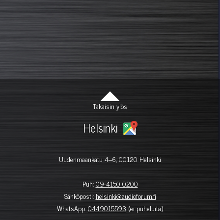
Takaisin ylös
Helsinki
Uudenmaankatu 4–6, 00120 Helsinki
Puh:
09-4150 0200
Sähköposti:
helsinki@audioforum.fi
WhatsApp:
0449015593
(ei puheluita)