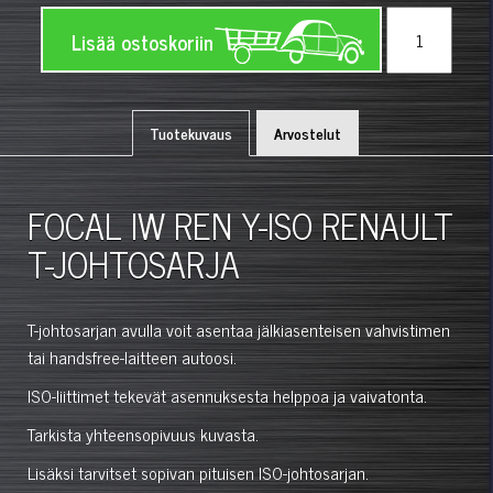
Lisää ostoskoriin
Tuotekuvaus
Arvostelut
FOCAL IW REN Y-ISO RENAULT
T-JOHTOSARJA
T-johtosarjan avulla voit asentaa jälkiasenteisen vahvistimen
tai handsfree-laitteen autoosi.
ISO-liittimet tekevät asennuksesta helppoa ja vaivatonta.
Tarkista yhteensopivuus kuvasta.
Lisäksi tarvitset sopivan pituisen ISO-johtosarjan.