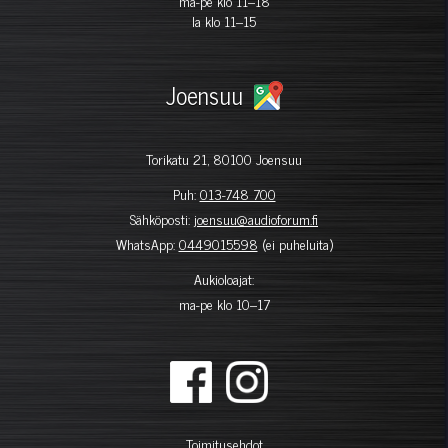
ma-pe klo 11–18
la klo 11–15
Joensuu
Torikatu 21, 80100 Joensuu
Puh:
013-748 700
Sähköposti:
joensuu@audioforum.fi
WhatsApp:
0449015598
(ei puheluita)
Aukioloajat:
ma-pe klo 10–17
Toimitusehdot