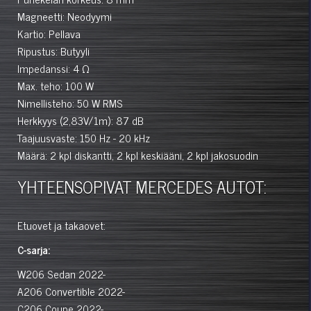
Magneetti: Neodyymi
Kartio: Pellava
Ripustus: Butyyli
Impedanssi: 4 Ω
Max. teho: 100 W
Nimellisteho: 50 W RMS
Herkkyys (2,83V/1m): 87 dB
Taajuusvaste: 150 Hz - 20 kHz
Määrä: 2 kpl diskantti, 2 kpl keskiääni, 2 kpl jakosuodin
YHTEENSOPIVAT MERCEDES AUTOT:
Etuovet ja takaovet:
C-sarja:
W206
Sedan
2022-
A206
Convertible
2022-
C206
Coupe
2022-