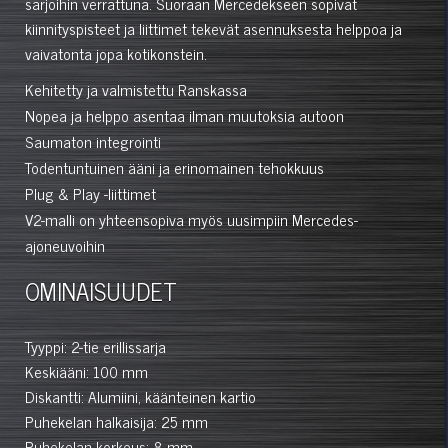
sarjoihin verrattuna. Suoraan Mercedekseen sopivat
kiinnityspisteet ja liittimet tekevät asennuksesta helppoa ja
vaivatonta jopa kotikonstein.
Kehitetty ja valmistettu Ranskassa
Nopea ja helppo asentaa ilman muutoksia autoon
Saumaton integrointi
Todentuntuinen ääni ja erinomainen tehokkuus
Plug & Play -liittimet
V2-malli on yhteensopiva myös uusimpiin Mercedes-
ajoneuvoihin
OMINAISUUDET
Tyyppi: 2-tie erillissarja
Keskiääni: 100 mm
Diskantti: Alumiini, käänteinen kartio
Puhekelan halkaisija: 25 mm
Puhekelan korkeus: 8 mm