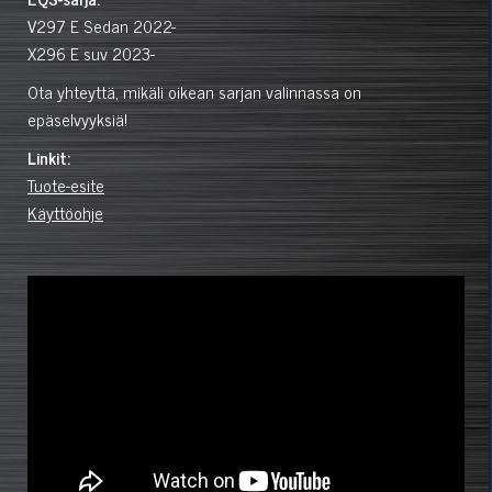
V297
E Sedan
2022-
X296
E suv
2023-
Ota yhteyttä, mikäli oikean sarjan valinnassa on
epäselvyyksiä!
Linkit:
Tuote-esite
Käyttöohje