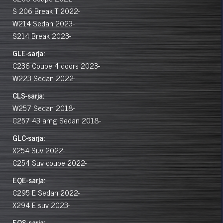
S 206
Break T
2022-
W214
Sedan
2023-
S214
Break
2023-
GLE-sarja:
C236
Coupe 4 doors
2023-
W223
Sedan
2022-
CLS-sarja:
W257
Sedan
2018-
C257 43 amg
Sedan
2018-
GLC-sarja:
X254
Suv
2022-
C254
Suv coupe
2022-
EQE-sarja:
C295
E Sedan
2022-
X294
E suv
2023-
EQS-sarja: