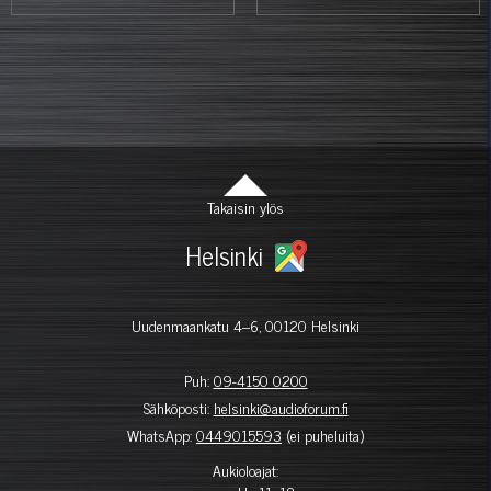
Takaisin ylös
Helsinki
Uudenmaankatu 4–6, 00120 Helsinki
Puh:
09-4150 0200
Sähköposti:
helsinki@audioforum.fi
WhatsApp:
0449015593
(ei puheluita)
Aukioloajat: