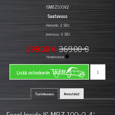
ISMBZ100V2
Saatavuus
Helsinki: 2 SRJ
Joensuu: 0 SRJ
299.00 €
369.00 €
Hintahistoria
Lisää ostoskoriin
Tuotekuvaus
Arvostelut
Focal Inside IS MBZ 100v2 4"