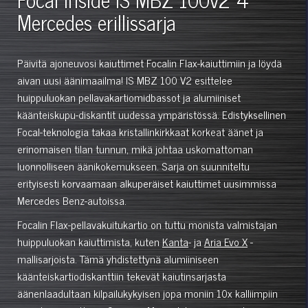
Mercedes erillissarja
Päivitä ajoneuvosi kaiuttimet Focalin Flax-kaiuttimiin ja löydä
aivan uusi äänimaailma! IS MBZ 100 V2 esittelee
huippuluokan pellavakartiomidbassot ja alumiiniset
käänteiskupu-diskantit uudessa ympäristössä. Edistyksellinen
Focal-teknologia takaa kristallinkirkkaat korkeat äänet ja
erinomaisen tilan tunnun, mikä johtaa uskomattoman
luonnolliseen äänikokemukseen. Sarja on suunniteltu
erityisesti korvaamaan alkuperäiset kaiuttimet uusimmissa
Mercedes Benz-autoissa.
Focalin Flax-pellavakuitukartio on tuttu monista valmistajan
huippuluokan kaiuttimista, kuten
Kanta
- ja
Aria Evo X
-
mallisarjoista. Tämä yhdistettynä alumiiniseen
käänteiskartiodiskanttiin tekevät kaiutinsarjasta
äänenlaadultaan kilpailukykyisen jopa moniin 10x kalliimpiin