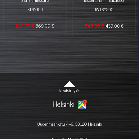
IST3Y100
IWT3Y200
299.00 €
369.00 €
349.00 €
459.00 €
Takaisin ylös
Helsinki
Uudenmaankatu 4–6, 00120 Helsinki