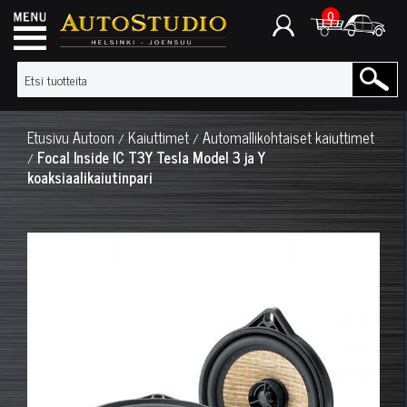
0
Etusivu
Autoon
Kaiuttimet
Automallikohtaiset kaiuttimet
/
/
Focal Inside IC T3Y Tesla Model 3 ja Y
/
koaksiaalikaiutinpari
◀
▶