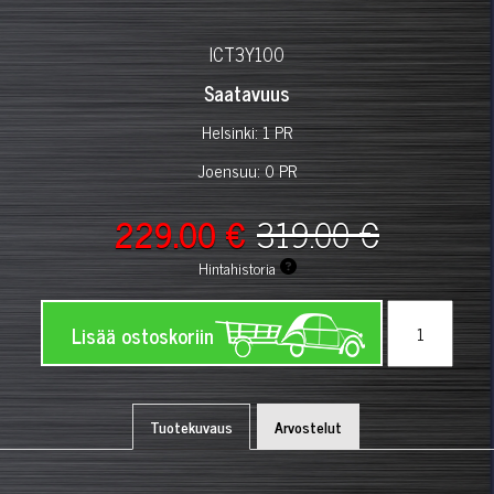
ICT3Y100
Saatavuus
Helsinki: 1 PR
Joensuu: 0 PR
229.00 €
319.00 €
Hintahistoria
Lisää ostoskoriin
Tuotekuvaus
Arvostelut