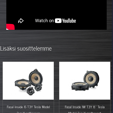
Lisäksi suosittelemme
%
%
Focal Inside IS T3Y Tesla Model
Focal Inside IW T3Y 8" Tesla
3 ja Y erillissarja
Model 3 ja Y midbassot