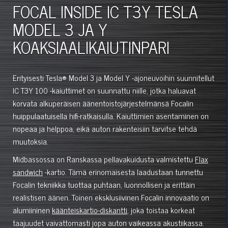
FOCAL INSIDE IC T3Y TESLA
MODEL 3 JA Y
KOAKSIAALIKAIUTINPARI
Erityisesti Tesla® Model 3 ja Model Y -ajoneuvoihin suunnitellut
IC T3Y 100 -kaiuttimet on suunnattu niille, jotka haluavat
korvata alkuperäisen äänentoistojärjestelmänsä Focalin
huippulaatuisella hifi-ratkaisulla. Kaiuttimien asentaminen on
nopeaa ja helppoa, eikä auton rakenteisiin tarvitse tehdä
muutoksia.
Midbassossa on Ranskassa pellavakuidusta valmistettu
Flax
sandwich
-kartio. Tämä erinomaisesta laadustaan tunnettu
Focalin tekniikka tuottaa puhtaan, luonnollisen ja erittäin
realistisen äänen. Toinen eksklusiivinen Focalin innovaatio on
alumiininen
käänteiskartio-diskantti
, joka toistaa korkeat
taajuudet vaivattomasti jopa auton vaikeassa akustiikassa.