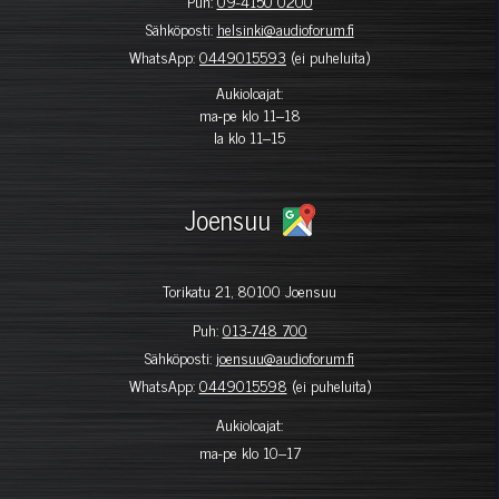
Puh:
09-4150 0200
Sähköposti:
helsinki@audioforum.fi
WhatsApp:
0449015593
(ei puheluita)
Aukioloajat:
ma-pe klo 11–18
la klo 11–15
Joensuu
Torikatu 21, 80100 Joensuu
Puh:
013-748 700
Sähköposti:
joensuu@audioforum.fi
WhatsApp:
0449015598
(ei puheluita)
Aukioloajat:
ma-pe klo 10–17