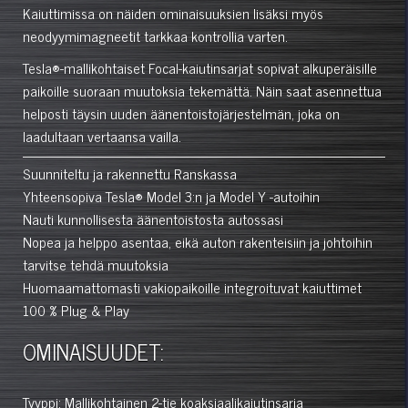
Kaiuttimissa on näiden ominaisuuksien lisäksi myös
neodyymimagneetit tarkkaa kontrollia varten.
Tesla®-mallikohtaiset Focal-kaiutinsarjat sopivat alkuperäisille
paikoille suoraan muutoksia tekemättä. Näin saat asennettua
helposti täysin uuden äänentoistojärjestelmän, joka on
laadultaan vertaansa vailla.
Suunniteltu ja rakennettu Ranskassa
Yhteensopiva Tesla® Model 3:n ja Model Y -autoihin
Nauti kunnollisesta äänentoistosta autossasi
Nopea ja helppo asentaa, eikä auton rakenteisiin ja johtoihin
tarvitse tehdä muutoksia
Huomaamattomasti vakiopaikoille integroituvat kaiuttimet
100 % Plug & Play
OMINAISUUDET:
Tyyppi: Mallikohtainen 2-tie koaksiaalikaiutinsarja