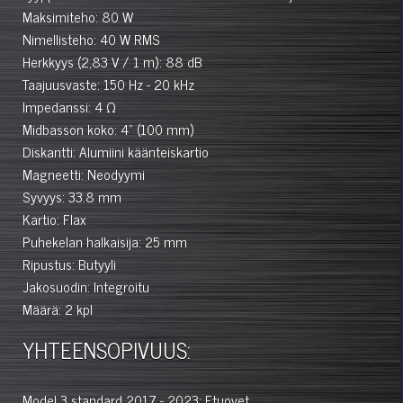
Maksimiteho: 80 W
Nimellisteho: 40 W RMS
Herkkyys (2,83 V / 1 m): 88 dB
Taajuusvaste: 150 Hz - 20 kHz
Impedanssi: 4 Ω
Midbasson koko: 4" (100 mm)
Diskantti: Alumiini käänteiskartio
Magneetti: Neodyymi
Syvyys: 33.8 mm
Kartio: Flax
Puhekelan halkaisija: 25 mm
Ripustus: Butyyli
Jakosuodin: Integroitu
Määrä: 2 kpl
YHTEENSOPIVUUS:
Model 3 standard 2017 - 2023: Etuovet