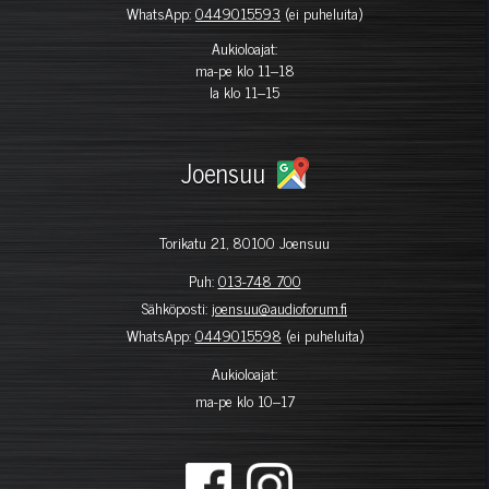
WhatsApp:
0449015593
(ei puheluita)
Aukioloajat:
ma-pe klo 11–18
la klo 11–15
Joensuu
Torikatu 21, 80100 Joensuu
Puh:
013-748 700
Sähköposti:
joensuu@audioforum.fi
WhatsApp:
0449015598
(ei puheluita)
Aukioloajat:
ma-pe klo 10–17