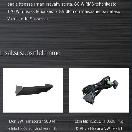
päälaitteessa ilman lisävahvistinta, 80 W RMS-tehonkesto,
120 W musiikkitehonkesto, 89 dB:n ominaisäänenpainetaso.
Valmistettu Saksassa.
Lisäksi suosittelemme
%
Eton VW Transporter SUB KIT
Eton Micro120.2 ja USB6 Plug
kotelo USB6 aktiivisubwooferille
& Play johtosarja VW T6/6.1