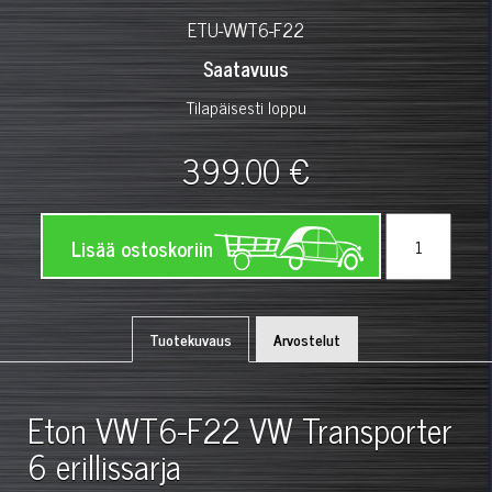
ETU-VWT6-F22
Saatavuus
Tilapäisesti loppu
399.00 €
Lisää ostoskoriin
Tuotekuvaus
Arvostelut
Eton VWT6-F22 VW Transporter
6 erillissarja