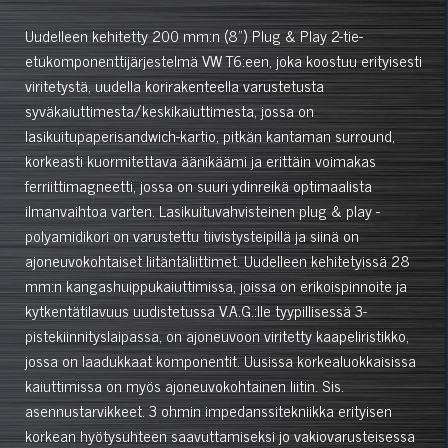
Uudelleen kehitetty 200 mm:n (8") Plug & Play 2-tie-
etukomponenttijärjestelmä VW T6:een, joka koostuu erityisesti
viritetystä, uudella korirakenteella varustetusta
syväkaiuttimesta/keskikaiuttimesta, jossa on
lasikuitupaperisandwich-kartio, pitkän kantaman surround,
korkeasti kuormitettava äänikäämi ja erittäin voimakas
ferriittimagneetti, jossa on suuri ydinreikä optimaalista
ilmanvaihtoa varten. Lasikuituvahvisteinen plug & play -
polyamidikori on varustettu tiivistysteipillä ja siinä on
ajoneuvokohtaiset liitäntäliittimet. Uudelleen kehitetyissä 28
mm:n kangashuippukaiuttimissa, joissa on erikoispinnoite ja
kytkentätilavuus uudistetussa V.A.G.:lle tyypillisessä 3-
pistekiinnityslaipassa, on ajoneuvoon viritetty kaapeliristikko,
jossa on laadukkaat komponentit. Uusissa korkealuokkaisissa
kaiuttimissa on myös ajoneuvokohtainen liitin. Sis.
asennustarvikkeet. 3 ohmin impedanssitekniikka erityisen
korkean hyötysuhteen saavuttamiseksi jo vakiovarusteisessa