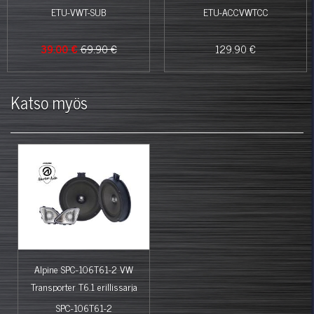
ETU-VWT-SUB
ETU-ACCVWTCC
39.00 €
69.90 €
129.90 €
Katso myös
Alpine SPC-106T61-2 VW
Transporter T6.1 erillissarja
SPC-106T61-2