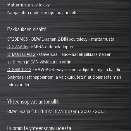
Mattamusta sovitelevy
Näppäinten uudelleensijoitus paneeli
Pakkauksen sisältö
CT23BM05
- BMW 1-sarjan 2-DIN sovitelevy - mattamusta
CT27AA06
- FAKRA antenniadapteri
CTMULTILEAD.2
- Universaali lead-kaapeli jälkiasenteisen
soittimen ja CAN-väyläpurkin väliin
CTSBM012.2
- BMW MOST-väylällinen rattijohtosarja ja kaiutin.
Säilyttää rattinäppäinten ja valokuidutetun audiojärjestelmän
toimivuuden.
Yhteensopivat automallit
BMW 1-sarja (E81/E82/E87/E88) vm. 2007 - 2013
Huomioita yhteensopivuudesta