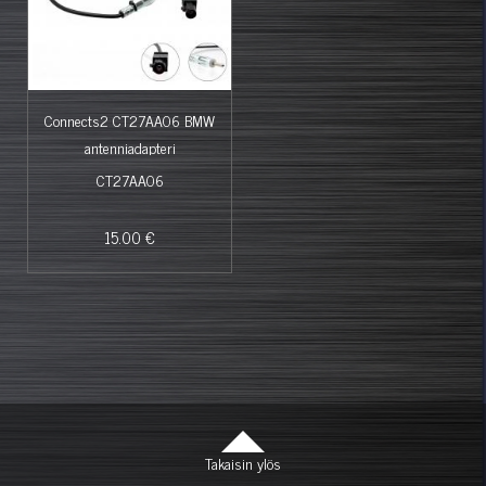
Connects2 CT27AA06 BMW
antenniadapteri
CT27AA06
15.00 €
Takaisin ylös