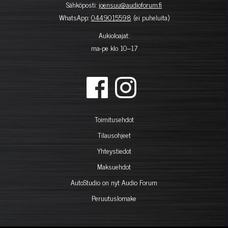
Sähköposti:
joensuu@audioforum.fi
WhatsApp:
0449015598
(ei puheluita)
Aukioloajat:
ma-pe klo 10–17
Toimitusehdot
Tilausohjeet
Yhteystiedot
Maksuehdot
AutoStudio on nyt Audio Forum
Peruutuslomake