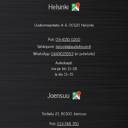
Helsinki
Uudenmaankatu 4–6, 00120 Helsinki
Puh:
09-4150 0200
Sähköposti:
helsinki@audioforum.fi
WhatsApp:
0449015593
(ei puheluita)
Aukioloajat:
ma-pe klo 11–18
la klo 11–15
Joensuu
Torikatu 21, 80100 Joensuu
Puh:
013-748 700