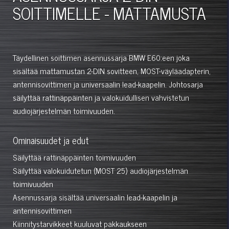
SOITTIMELLE - MATTAMUSTA
Täydellinen soittimen asennussarja BMW E60:een joka
sisältää mattamustan 2-DIN sovitteen, MOST-väyläadapterin,
antennisovittimen ja universaalin lead-kaapelin. Johtosarja
säilyttää rattinäppäinten ja valokuidullisen vahvistetun
audiojärjestelmän toimivuuden.
Ominaisuudet ja edut
Säilyttää rattinäppäinten toimivuuden
Säilyttää valokuidutetun (MOST 25) audiojärjestelmän
toimivuuden
Asennussarja sisältää universaalin lead-kaapelin ja
antennisovittimen
Kiinnitystarvikkeet kuuluvat pakkaukseen