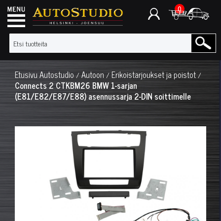
0
Etusivu
Autostudio
Autoon
Erikoistarjoukset ja poistot
/
/
/
Connects 2 CTKBM26 BMW 1-sarjan
(E81/E82/E87/E88) asennussarja 2-DIN soittimelle