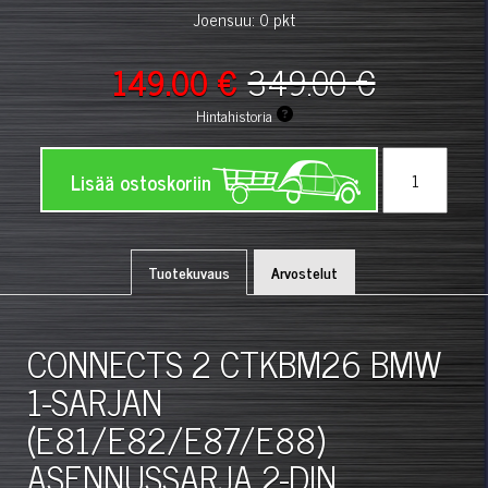
Joensuu: 0 pkt
149.00 €
349.00 €
Hintahistoria
Lisää ostoskoriin
Tuotekuvaus
Arvostelut
CONNECTS 2 CTKBM26 BMW
1-SARJAN
(E81/E82/E87/E88)
ASENNUSSARJA 2-DIN