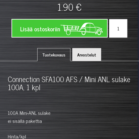
1.90 €
Lisää ostoskoriin
Tuotekuvaus
Arvostelut
Connection SFA100 AFS / Mini ANL sulake
100A, 1 kpl
100A Mini-ANL sulake
ei sisällä pakettia
Hinta/kpl