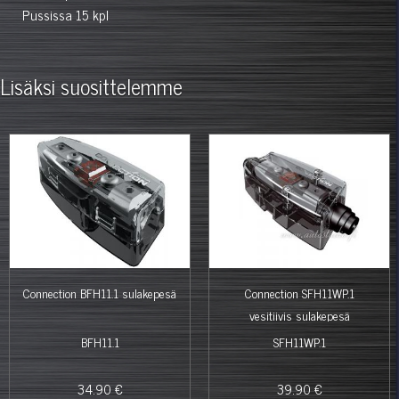
Pussissa 15 kpl
Lisäksi suosittelemme
Connection BFH11.1 sulakepesä
Connection SFH11WP.1
vesitiivis sulakepesä
BFH11.1
SFH11WP.1
34.90 €
39.90 €