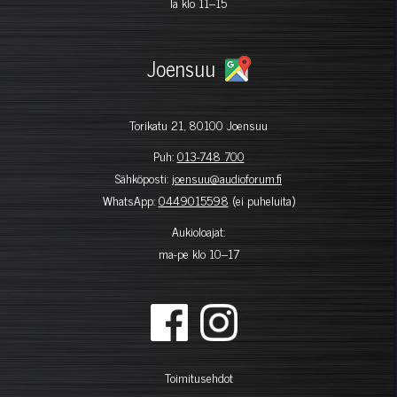
la klo 11–15
Joensuu
Torikatu 21, 80100 Joensuu
Puh:
013-748 700
Sähköposti:
joensuu@audioforum.fi
WhatsApp:
0449015598
(ei puheluita)
Aukioloajat:
ma-pe klo 10–17
Toimitusehdot