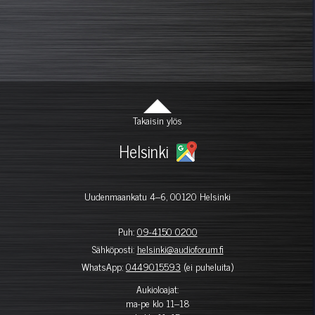
Takaisin ylös
Helsinki
Uudenmaankatu 4–6, 00120 Helsinki
Puh:
09-4150 0200
Sähköposti:
helsinki@audioforum.fi
WhatsApp:
0449015593
(ei puheluita)
Aukioloajat:
ma-pe klo 11–18