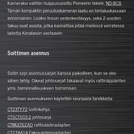
Kameraksi valittiin huippusuosittu Pioneerin tekele,
ND-BC8
.
Tämän kompaktin peruutuskameran laatu on hintaluokassaan
erinomainen. Lisäksi linssin vedenkestävyys, sekä 2 vuoden
takuu ovat asioita, jotka kannattaa pitää mielessä verratessa
laitetta Kiinalaisiin vastaaviin.
Soittimen asennus
Soitin sopi asennussarjan kanssa paikoilleen, kuin se olisi
siihen tehty. Oikeat johtosarjat takaavat myös rattinäppäinten
yms. toiminnallisuuksien toimimisen.
Soittimen asennukseen käytettiin seuraavia tarvikkeita:
CT23TY72
soitinkehys
CTSCT003.2
johtosarja
CTMULTILEAD
rattisäädinadapteri
CT27AA14
Fakra-antenniadapteri