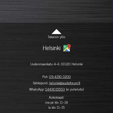
Takaisin ylös
Helsinki
Uudenmaankatu 4–6, 00120 Helsinki
Puh:
09-4150 0200
Sähköposti:
helsinki@audioforum.fi
WhatsApp:
0449015593
(ei puheluita)
Aukioloajat:
ma-pe klo 11–18
la klo 11–15