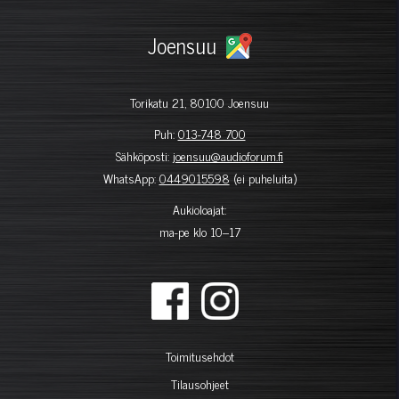
Joensuu
Torikatu 21, 80100 Joensuu
Puh:
013-748 700
Sähköposti:
joensuu@audioforum.fi
WhatsApp:
0449015598
(ei puheluita)
Aukioloajat:
ma-pe klo 10–17
Toimitusehdot
Tilausohjeet