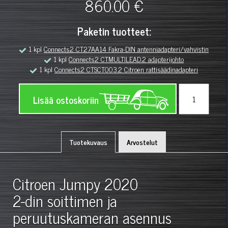
860.00 €
Paketin tuotteet:
1 kpl
Connects2 CT27AA14 Fakra-DIN antenniadapteri/vahvistin
1 kpl
Connects2 CTMULTILEAD.2 adapterijohto
1 kpl
Connects2 CTSCT003.2 Citroen rattisäädinadapteri
Lisää ostoskoriin
Tuotekuvaus
Arvostelut
Citroen Jumpy 2020
2-din soittimen ja
peruutuskameran asennus