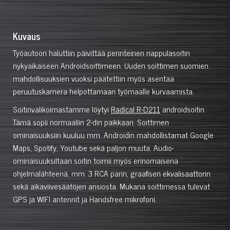
Kuvaus
Työautoon haluttiin päivittää perinteinen nappulasoitin
nykyaikaiseen Androidsoittimeen. Uuden soittimen suomien
mahdollisuuksien vuoksi päätettiin myös asentaa
peruutuskamera helpottamaan työmaalle kurvaamista.
Soitinvalikoimastamme löytyi
Radical R-D211
androidsoitin.
Tämä sopii normaaliin 2-din paikkaan. Soittimen
ominaisuuksiin kuuluu mm. Androidin mahdollistamat Google
Maps, Spotify, Youtube sekä paljon muuta. Audio-
ominaisuuksiltaan soitin toimii myös erinomaisena
ohjelmalähteenä, mm. 3 RCA parin, graafisen ekvalisaattorin
sekä aikaviivesäätöjen ansiosta. Mukana soittimessa tulevat
GPS ja WIFI antennit ja Handsfree mikrofoni.