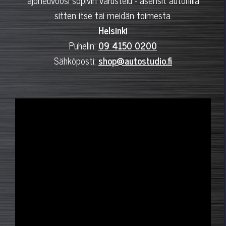
ajoneuvoosi sopivin varustelu - asensit autohifiä
sitten itse tai meidän toimesta.
Helsinki
Puhelin:
09 4150 0200
Sähköposti:
shop@autostudio.fi