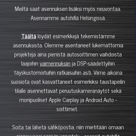
Meiltä saat asennuksen lisäksi myös neuvontaa.
Asennamme autohifiä Helsingissä.
Täältä
löydät esimerkkejä tekemistämme
asennuksista. Olemme asentaneet lukemattomia
projekteja aina pienistä autosoittimen vaihdoista
laajoihin
vaimennuksiin
ja DSP-säädettyihin
täyskustomoituihin ratkaisuihin asti. Viime aikoina
suosiota ovat kasvattaneet esimerkiksi taustapeilin
tilalle asennettavat peruutuskameranäytöt sekä
monipuoliset Apple Carplay ja Android Auto -
soittimet.
Soita tai lähetä sähköpostia, niin mietitään omaan