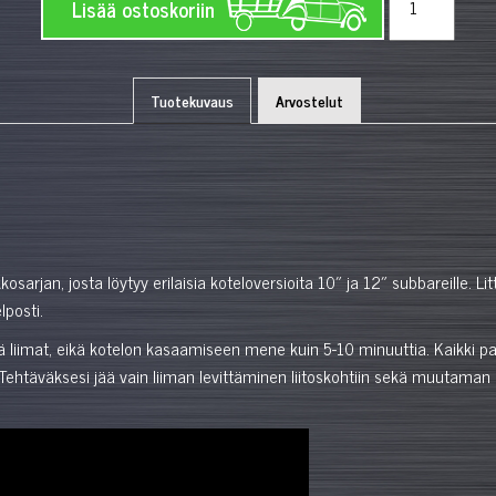
Lisää ostoskoriin
Tuotekuvaus
Arvostelut
sarjan, josta löytyy erilaisia koteloversioita 10″ ja 12″ subbareille. 
lposti.
 liimat, eikä kotelon kasaamiseen mene kuin 5-10 minuuttia. Kaikki pane
a. Tehtäväksesi jää vain liiman levittäminen liitoskohtiin sekä muutama