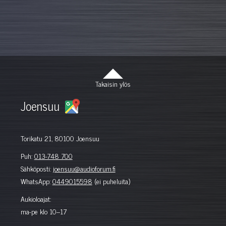
Takaisin ylös
Joensuu
Torikatu 21, 80100 Joensuu
Puh:
013-748 700
Sähköposti:
joensuu@audioforum.fi
WhatsApp:
0449015598
(ei puheluita)
Aukioloajat:
ma-pe klo 10–17