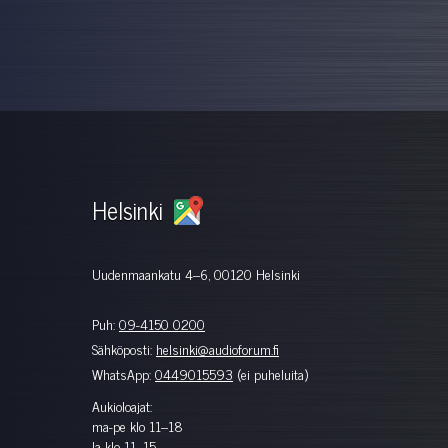
Helsinki
Uudenmaankatu 4–6, 00120 Helsinki
Puh:
09-4150 0200
Sähköposti:
helsinki@audioforum.fi
WhatsApp:
0449015593
(ei puheluita)
Aukioloajat:
ma-pe klo 11–18
la klo 11–15