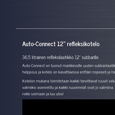
Auto-Connect 12" refleksikotelo
36,5 litrainen refleksilaatikko 12" subbarille
Auto-Connect on tuonut markkinoille uuden subbarilaatikko
helppous ja kotelo on kasattavissa erittäin nopeasti ja he
Kotelon mukana toimitetaan kaikki tarvittavat ruuvit sekä
valmiiksi asennettu ja kaikki ruuvinreiät ovat jo valmiin
rokki soimaan ja luu ulos!