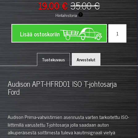
19.00 €
35.00 €
Hintahistoria
Lisää ostoskoriin
Tuotekuvaus
Arvostelut
Audison APT-HFRD01 ISO T-johtosarja
Ford
Audison Prima-vahvistimien asennusta varten tarkoitettu ISO-
liittimillä varustettu T-johtosarja jolla saadaan auton
alkuperäisestä soittimesta tuleva kaiutinsignaali vietyä