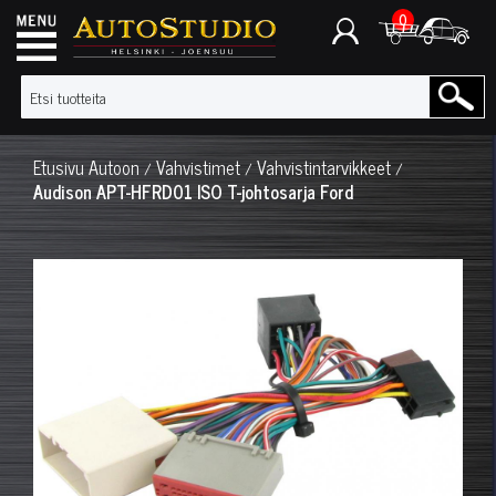
0
Etusivu
Autoon
Vahvistimet
Vahvistintarvikkeet
/
/
/
Audison APT-HFRD01 ISO T-johtosarja Ford