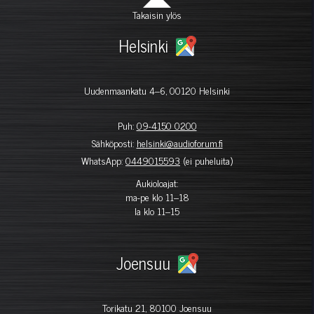
Takaisin ylös
Helsinki
Uudenmaankatu 4–6, 00120 Helsinki
Puh:
09-4150 0200
Sähköposti:
helsinki@audioforum.fi
WhatsApp:
0449015593
(ei puheluita)
Aukioloajat:
ma-pe klo 11–18
la klo 11–15
Joensuu
Torikatu 21, 80100 Joensuu