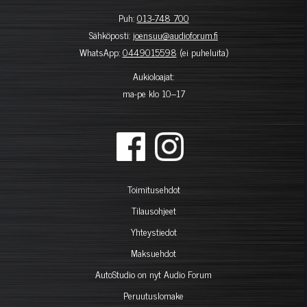
Puh:
013-748 700
Sähköposti:
joensuu@audioforum.fi
WhatsApp:
0449015598
(ei puheluita)
Aukioloajat:
ma-pe klo 10–17
Toimitusehdot
Tilausohjeet
Yhteystiedot
Maksuehdot
AutoStudio on nyt Audio Forum
Peruutuslomake