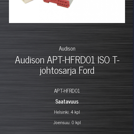
Audison
Audison APT-HFRD01 ISO T-
johtosarja Ford
APT-HFRD01
Saatavuus
Helsinki: 4 kpl
Joensuu: 0 kpl