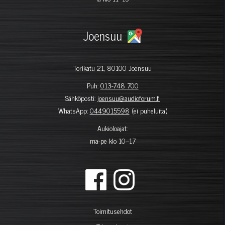
Joensuu
Torikatu 21, 80100 Joensuu
Puh:
013-748 700
Sähköposti:
joensuu@audioforum.fi
WhatsApp:
0449015598
(ei puheluita)
Aukioloajat:
ma-pe klo 10–17
Toimitusehdot