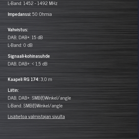
L-Band: 1452 - 1492 MHz
Impedanssi:
50 Ohmia
Vahvistus:
DAB, DAB+: 15 dB
L-Band: 0 dB
Signaali-kohinasuhde
DAB, DAB+: < 1,5 dB
Kaapeli RG 174:
3,0 m
Liitin:
DAB, DAB+: SMB(f)Winkel/angle
L-Band: SMB(f)Winkel/angle
Lisätietoa valmistajan sivulta