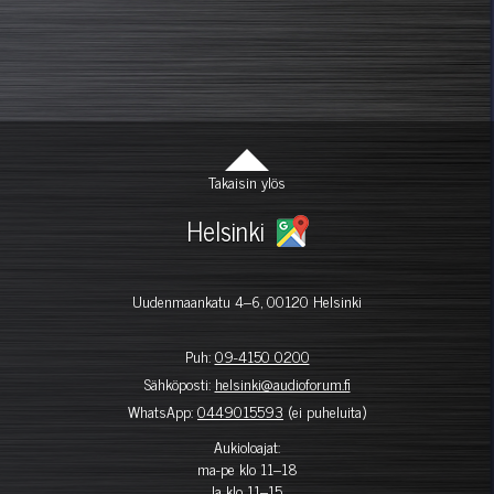
Takaisin ylös
Helsinki
Uudenmaankatu 4–6, 00120 Helsinki
Puh:
09-4150 0200
Sähköposti:
helsinki@audioforum.fi
WhatsApp:
0449015593
(ei puheluita)
Aukioloajat:
ma-pe klo 11–18
la klo 11–15