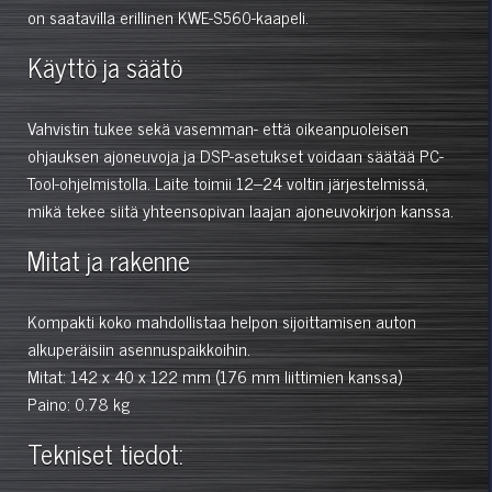
on saatavilla erillinen KWE-S560-kaapeli.
Käyttö ja säätö
Vahvistin tukee sekä vasemman- että oikeanpuoleisen
ohjauksen ajoneuvoja ja DSP-asetukset voidaan säätää PC-
Tool-ohjelmistolla. Laite toimii 12–24 voltin järjestelmissä,
mikä tekee siitä yhteensopivan laajan ajoneuvokirjon kanssa.
Mitat ja rakenne
Kompakti koko mahdollistaa helpon sijoittamisen auton
alkuperäisiin asennuspaikkoihin.
Mitat: 142 x 40 x 122 mm (176 mm liittimien kanssa)
Paino: 0.78 kg
Tekniset tiedot: