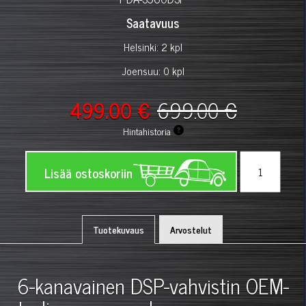
Saatavuus
Helsinki: 2 kpl
Joensuu: 0 kpl
499.00 €
699.00 €
Hintahistoria
Lisää ostoskoriin
Tuotekuvaus
Arvostelut
6-kanavainen DSP-vahvistin OEM-