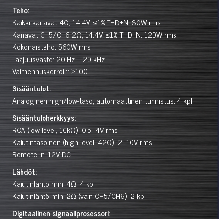
Teho:
Kaikki kanavat 4Ω, 14.4V, ≤1% THD+N: 80W rms
Kanavat CH5/CH6 2Ω, 14.4V, ≤1% THD+N: 120W rms
Kokonaisteho: 560W rms
Taajuusvaste: 20 Hz – 20 kHz
Vaimennuskerroin: >100
Sisääntulot:
Analoginen high/low-taso, automaattinen tunnistus: 4 kpl
Sisääntuloherkkyys:
RCA (low level, 10kΩ): 0.5–4V rms
Kaiutintasoinen (high level, 42Ω): 2–10V rms
Remote In: 12V DC
Lähdöt:
Kaiutinlähtö min. 4Ω: 4 kpl
Kaiutinlähtö min. 2Ω (vain CH5/CH6): 2 kpl
Digitaalinen signaaliprosessori: