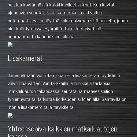
poistaa käytännössä kaikki kuolleet kulmat. Kun käytät
ajoneuvon suuntavilkkua, kamerakuva aktivoituu
automaattisesti ja näyttää koko näkymän siltä puolelta, johon
olet kääntymässä. Pyöräilijät tai esteet eivät jää
huomaamatta käännöksen aikana.
Lisäkamerat
Järjestelmään voi liittää jopa neljä lisäkameraa täydellistä
valvontaa varten. Voit tarkkailla lemmikkejä tai lapsia
matkailuauton takaosassa, seurata harmaavesisäiliön
tyhjennystä tai tarkistaa korkeuden siltojen alla. Saatavilla on
monia lisäkameroita ja tarvikkeita.
Yhteensopiva kaikkien matkailuautojen
kanssa