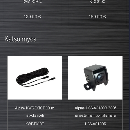
DVM-70RCU
KTX-S100
129.00 €
169.00 €
Katso myös
Alpine KWE-EX10T 10 m
Alpine HCS-AC120R 360°
jatkokaapeli
järjestelmän pohjakamera
KWE-EX10T
HCS-AC120R