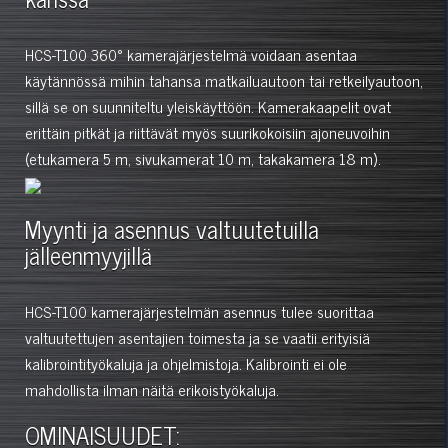
HCS-T100 360° kamerajärjestelmä voidaan asentaa
käytännössä mihin tahansa matkailuautoon tai retkeilyautoon,
sillä se on suunniteltu yleiskäyttöön. Kamerakaapelit ovat
erittäin pitkät ja riittävät myös suurikokoisiin ajoneuvoihin
(etukamera 5 m, sivukamerat 10 m, takakamera 18 m).
Myynti ja asennus valtuutetuilla
jälleenmyyjillä
HCS-T100 kamerajärjestelmän asennus tulee suorittaa
valtuutettujen asentajien toimesta ja se vaatii erityisiä
kalibrointityökaluja ja ohjelmistoja. Kalibrointi ei ole
mahdollista ilman näitä erikoistyökaluja.
OMINAISUUDET: