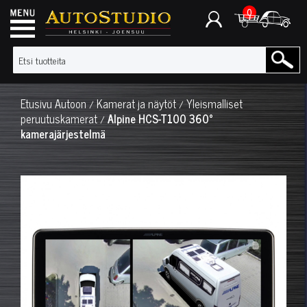
0
Etusivu
Autoon
Kamerat ja näytöt
Yleismalliset
/
/
peruutuskamerat
Alpine HCS-T100 360°
/
kamerajärjestelmä
◀
▶