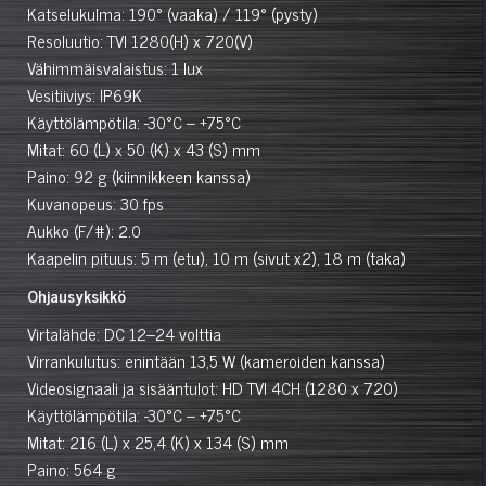
Katselukulma: 190° (vaaka) / 119° (pysty)
Resoluutio: TVI 1280(H) x 720(V)
Vähimmäisvalaistus: 1 lux
Vesitiiviys: IP69K
Käyttölämpötila: -30°C – +75°C
Mitat: 60 (L) x 50 (K) x 43 (S) mm
Paino: 92 g (kiinnikkeen kanssa)
Kuvanopeus: 30 fps
Aukko (F/#): 2.0
Kaapelin pituus: 5 m (etu), 10 m (sivut x2), 18 m (taka)
Ohjausyksikkö
Virtalähde: DC 12–24 volttia
Virrankulutus: enintään 13,5 W (kameroiden kanssa)
Videosignaali ja sisääntulot: HD TVI 4CH (1280 x 720)
Käyttölämpötila: -30°C – +75°C
Mitat: 216 (L) x 25,4 (K) x 134 (S) mm
Paino: 564 g