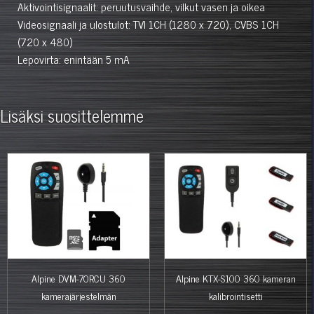
Aktivointisignaalit: peruutusvaihde, vilkut vasen ja oikea
Videosignaali ja ulostulot: TVI 1CH (1280 x 720), CVBS 1CH
(720 x 480)
Lepovirta: enintään 5 mA
Lisäksi suosittelemme
Alpine DVM-70RCU 360
Alpine KTX-S100 360 kameran
kamerajärjestelmän
kalibrointisetti
muistikortti