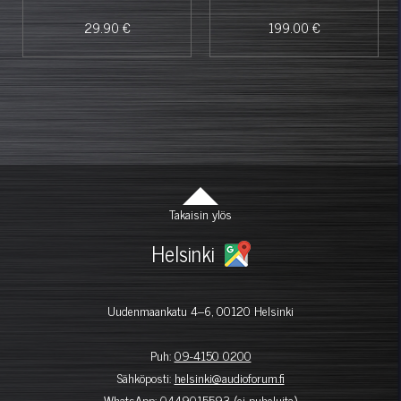
29.90 €
199.00 €
Takaisin ylös
Helsinki
Uudenmaankatu 4–6, 00120 Helsinki
Puh:
09-4150 0200
Sähköposti:
helsinki@audioforum.fi
WhatsApp:
0449015593
(ei puheluita)