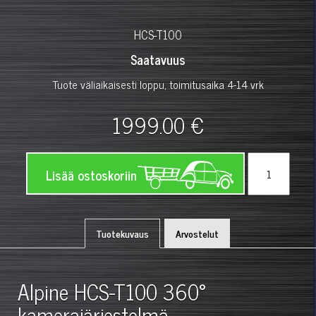
HCS-T100
Saatavuus
Tuote väliaikaisesti loppu, toimitusaika 4-14 vrk
1999.00 €
Lisää ostoskoriin
Tuotekuvaus
Arvostelut
Alpine HCS-T100 360°
kamerajärjestelmä