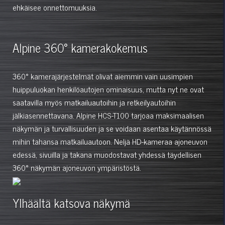
ehkäisee onnettomuuksia.
Alpine 360° kamerakokemus
360° kamerajärjestelmät olivat aiemmin vain uusimpien
huippuluokan henkilöautojen ominaisuus, mutta nyt ne ovat
saatavilla myös matkailuautoihin ja retkeilyautoihin
jälkiasennettavana. Alpine HCS-T100 tarjoaa maksimaalisen
näkymän ja turvallisuuden ja se voidaan asentaa käytännössä
mihin tahansa matkailuautoon. Neljä HD-kameraa ajoneuvon
edessä, sivuilla ja takana muodostavat yhdessä täydellisen
360° näkymän ajoneuvon ympäristöstä.
Ylhäältä katsova näkymä