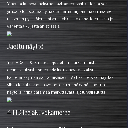
Ylhäältä katsova näkymä näyttää matkailuauton ja sen
ympäristön suoraan ylhäältä. Tämä tarjoaa maksimaalisen
näkymän pysäköinnin aikana, ehkäisee onnettomuuksia ja
vähentää kuljettajan stressiä.
Jaettu näyttö
Yksi HCS-T100 kamerajärjestelmän tärkeimmistä
ominaisuuksista on mahdollisuus näyttää kaksi
kameranäkymää samanaikaisesti. Voit esimerkiksi näyttää
ylhäältä katsovan näkymän ja kulmanäkymän jaetulla
näytöllä, mikä parantaa merkittävästi ajoturvallisuutta.
4 HD-laajakuvakameraa
Paketissa on mukana neljä HD-laajakuvakameraa, joiden