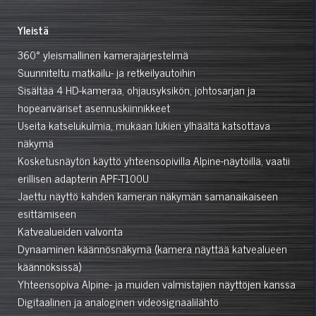
Yleistä
360° yleismallinen kamerajärjestelmä
Suunniteltu matkailu- ja retkeilyautoihin
Sisältää 4 HD-kameraa, ohjausyksikön, johtosarjan ja
hopeanväriset asennuskiinnikkeet
Useita katselukulmia, mukaan lukien ylhäältä katsottava
näkymä
Kosketusnäytön käyttö yhteensopivilla Alpine-näytöillä, vaatii
erillisen adapterin APF-T100U
Jaettu näyttö kahden kameran näkymän samanaikaiseen
esittämiseen
Katvealueiden valvonta
Dynaaminen käännösnäkymä (kamera näyttää katvealueen
käännöksissä)
Yhteensopiva Alpine- ja muiden valmistajien näyttöjen kanssa
Digitaalinen ja analoginen videosignaalilähtö