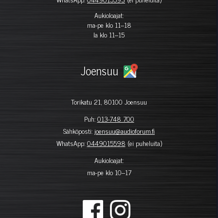
Aukioloajat:
ma-pe klo 11–18
la klo 11–15
Joensuu
Torikatu 21, 80100 Joensuu
Puh:
013-748 700
Sähköposti:
joensuu@audioforum.fi
WhatsApp:
0449015598
(ei puheluita)
Aukioloajat:
ma-pe klo 10–17