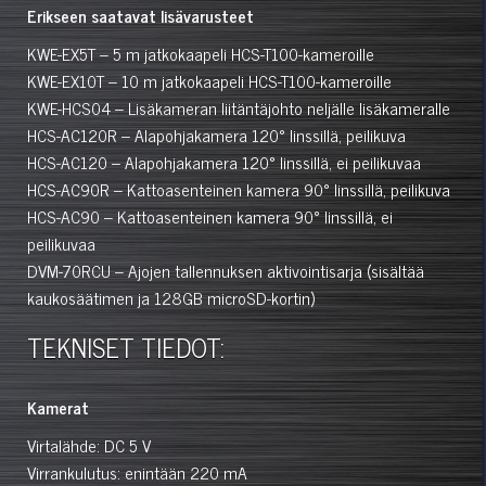
Erikseen saatavat lisävarusteet
KWE-EX5T – 5 m jatkokaapeli HCS-T100-kameroille
KWE-EX10T – 10 m jatkokaapeli HCS-T100-kameroille
KWE-HCS04 – Lisäkameran liitäntäjohto neljälle lisäkameralle
HCS-AC120R – Alapohjakamera 120° linssillä, peilikuva
HCS-AC120 – Alapohjakamera 120° linssillä, ei peilikuvaa
HCS-AC90R – Kattoasenteinen kamera 90° linssillä, peilikuva
HCS-AC90 – Kattoasenteinen kamera 90° linssillä, ei
peilikuvaa
DVM-70RCU – Ajojen tallennuksen aktivointisarja (sisältää
kaukosäätimen ja 128GB microSD-kortin)
TEKNISET TIEDOT:
Kamerat
Virtalähde: DC 5 V
Virrankulutus: enintään 220 mA