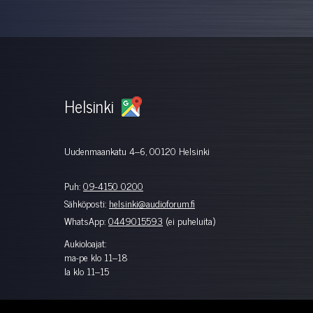
Helsinki
Uudenmaankatu 4–6, 00120 Helsinki
Puh:
09-4150 0200
Sähköposti:
helsinki@audioforum.fi
WhatsApp:
0449015593
(ei puheluita)
Aukioloajat:
ma-pe klo 11–18
la klo 11–15