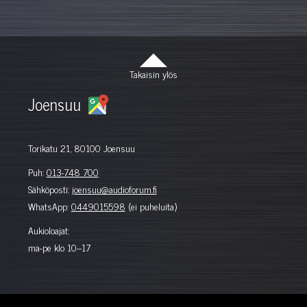
Takaisin ylös
Joensuu
Torikatu 21, 80100 Joensuu
Puh:
013-748 700
Sähköposti:
joensuu@audioforum.fi
WhatsApp:
0449015598
(ei puheluita)
Aukioloajat:
ma-pe klo 10–17