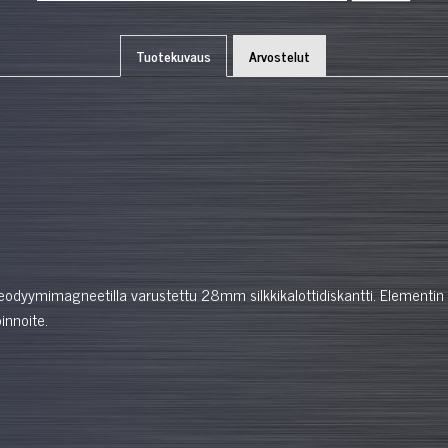
Tuotekuvaus
Arvostelut
odyymimagneetilla varustettu 28mm silkkikalottidiskantti. Elementin s
innoite.