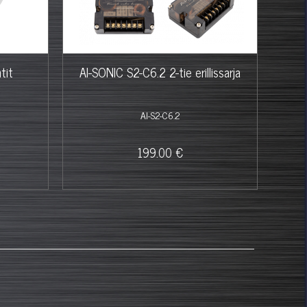
tit
AI-SONIC S2-C6.2 2-tie erillissarja
AI-S
AI-S2-C6.2
199.00 €