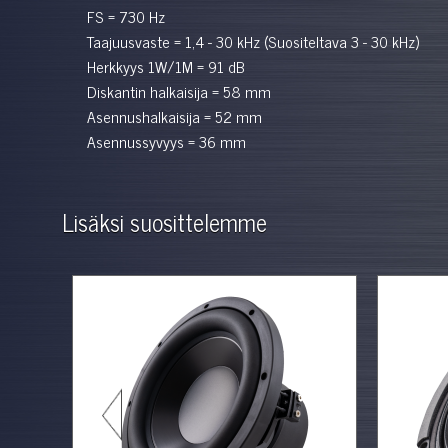
FS = 730 Hz
Taajuusvaste
= 1,4 - 30 kHz (Suositeltava 3 - 30 kHz)
Herkkyys
1W/1M = 91 dB
Diskantin halkaisija
= 58 mm
Asennushalkaisija = 52 mm
Asennussyvyys = 36 mm
Lisäksi suosittelemme