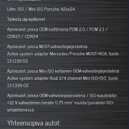
Liitin: ISO / Mini ISO Porsche 42cx24
Tarkista dip-kytkimet
Ajoneuvot, joissa OEM-soittimena PCM 2.0 / PCM 2.1 /
CDR23 / CDR24
Ajoneuvot, joissa MOST-vahvistinjärjestelmä:
Active system adapter Mercedes/Porsche MOST>RCA, tuote
13-1190-52
Ajoneuvot, joissa Mini ISO keltainen OEM-vahvistinjärjestelmä:
Active system adapter Audi 2/4 channel Mini ISO>ISO, tuote
13-1338-02
Ajoneuvot, joissa OEM-vahvistinjärjestelmä / ISO-kaiutinliitin:
+12 V vahvistimen heräte 0,75 mm² musta/punainen ISO-
virtaliittimessä
Yhteensopiva autot: