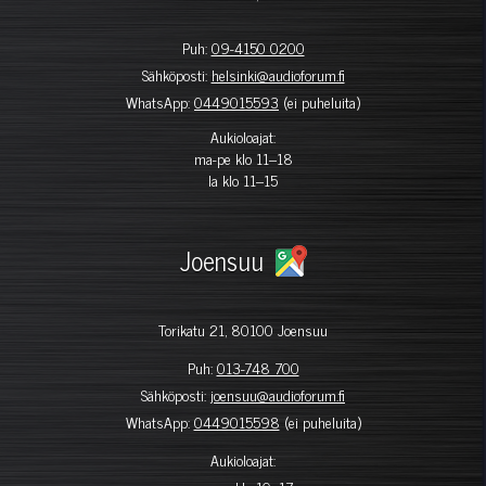
Puh:
09-4150 0200
Sähköposti:
helsinki@audioforum.fi
WhatsApp:
0449015593
(ei puheluita)
Aukioloajat:
ma-pe klo 11–18
la klo 11–15
Joensuu
Torikatu 21, 80100 Joensuu
Puh:
013-748 700
Sähköposti:
joensuu@audioforum.fi
WhatsApp:
0449015598
(ei puheluita)
Aukioloajat: