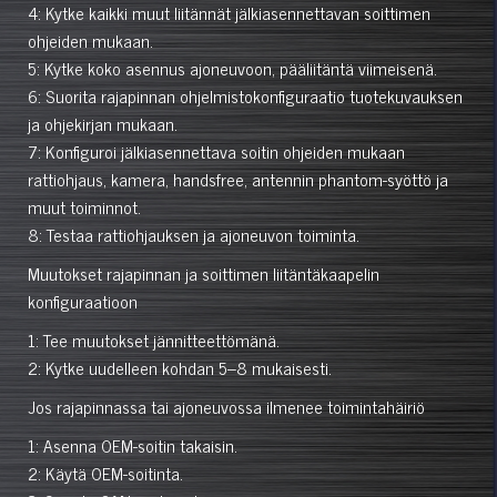
4: Kytke kaikki muut liitännät jälkiasennettavan soittimen
ohjeiden mukaan.
5: Kytke koko asennus ajoneuvoon, pääliitäntä viimeisenä.
6: Suorita rajapinnan ohjelmistokonfiguraatio tuotekuvauksen
ja ohjekirjan mukaan.
7: Konfiguroi jälkiasennettava soitin ohjeiden mukaan
rattiohjaus, kamera, handsfree, antennin phantom-syöttö ja
muut toiminnot.
8: Testaa rattiohjauksen ja ajoneuvon toiminta.
Muutokset rajapinnan ja soittimen liitäntäkaapelin
konfiguraatioon
1: Tee muutokset jännitteettömänä.
2: Kytke uudelleen kohdan 5–8 mukaisesti.
Jos rajapinnassa tai ajoneuvossa ilmenee toimintahäiriö
1: Asenna OEM-soitin takaisin.
2: Käytä OEM-soitinta.