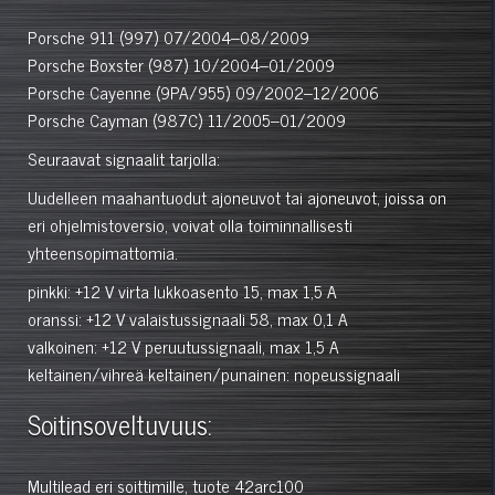
Porsche 911 (997) 07/2004–08/2009
Porsche Boxster (987) 10/2004–01/2009
Porsche Cayenne (9PA/955) 09/2002–12/2006
Porsche Cayman (987C) 11/2005–01/2009
Seuraavat signaalit tarjolla:
Uudelleen maahantuodut ajoneuvot tai ajoneuvot, joissa on
eri ohjelmistoversio, voivat olla toiminnallisesti
yhteensopimattomia.
pinkki: +12 V virta lukkoasento 15, max 1,5 A
oranssi: +12 V valaistussignaali 58, max 0,1 A
valkoinen: +12 V peruutussignaali, max 1,5 A
keltainen/vihreä keltainen/punainen: nopeussignaali
Soitinsoveltuvuus:
Multilead eri soittimille, tuote 42arc100