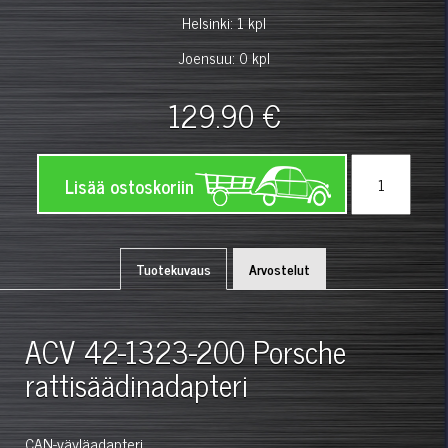
Helsinki: 1 kpl
Joensuu: 0 kpl
129.90 €
Lisää ostoskoriin
Tuotekuvaus
Arvostelut
ACV 42-1323-200 Porsche
rattisäädinadapteri
CAN-väyläadapteri