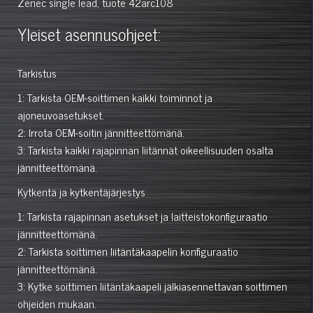
Zenec single lead, tuote 42arc108
Yleiset asennusohjeet:
Tarkistus
1: Tarkista OEM-soittimen kaikki toiminnot ja
ajoneuvoasetukset.
2: Irrota OEM-soitin jännitteettömänä.
3: Tarkista kaikki rajapinnan liitännät oikeellisuuden osalta
jännitteettömänä.
Kytkentä ja kytkentäjärjestys
1: Tarkista rajapinnan asetukset ja laitteistokonfiguraatio
jännitteettömänä.
2: Tarkista soittimen liitäntäkaapelin konfiguraatio
jännitteettömänä.
3: Kytke soittimen liitäntäkaapeli jälkiasennettavan soittimen
ohjeiden mukaan.