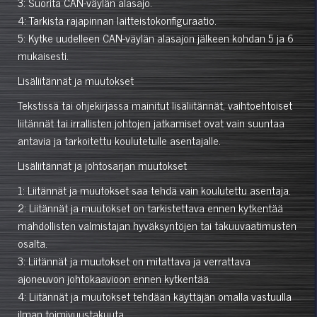
3: Suorita CAN-väylän alasajo.
4: Tarkista rajapinnan laitteistokonfiguraatio.
5: Kytke uudelleen CAN-väylän alasajon jälkeen kohdan 5 ja 6
mukaisesti.
Lisäliitännät ja muutokset
Tekstissä tai ohjekirjassa mainitut lisäliitännät, vaihtoehtoiset
liitännät tai irrallisten johtojen jatkamiset ovat vain suuntaa
antavia ja tarkoitettu koulutetulle asentajalle.
Lisäliitännät ja johtosarjan muutokset
1: Liitännät ja muutokset saa tehdä vain koulutettu asentaja.
2: Liitännät ja muutokset on tarkistettava ennen kytkentää
mahdollisten valmistajan hyväksyntöjen tai takuuvaatimusten
osalta.
3: Liitännät ja muutokset on mitattava ja verrattava
ajoneuvon johtokaavioon ennen kytkentää.
4: Liitännät ja muutokset tehdään käyttäjän omalla vastuulla
ilman toimivuustakuuta.