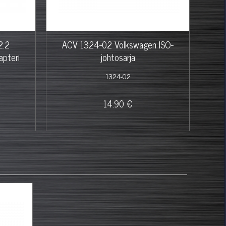
2.2
ACV 1324-02 Volkswagen ISO-
ACV
apteri
johtosarja
1324-02
14.90 €