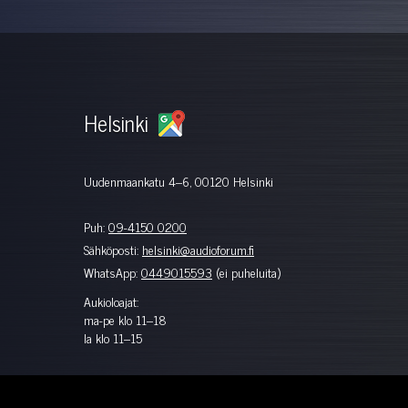
Helsinki
Uudenmaankatu 4–6, 00120 Helsinki
Puh:
09-4150 0200
Sähköposti:
helsinki@audioforum.fi
WhatsApp:
0449015593
(ei puheluita)
Aukioloajat:
ma-pe klo 11–18
la klo 11–15