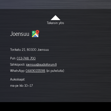
Takaisin ylös
Joensuu
Torikatu 21, 80100 Joensuu
Puh:
013-748 700
Sähköposti:
joensuu@audioforum.fi
WhatsApp:
0449015598
(ei puheluita)
Aukioloajat:
ma-pe klo 10–17