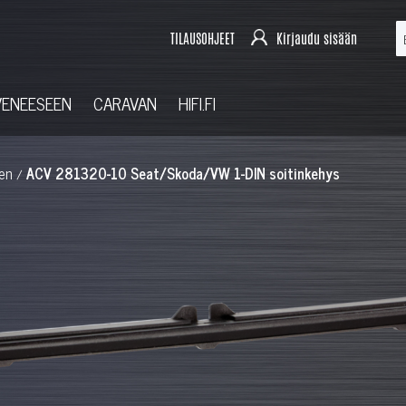
TILAUSOHJEET
Kirjaudu sisään
VENEESEEN
CARAVAN
HIFI.FI
en
ACV 281320-10 Seat/Skoda/VW 1-DIN soitinkehys
/