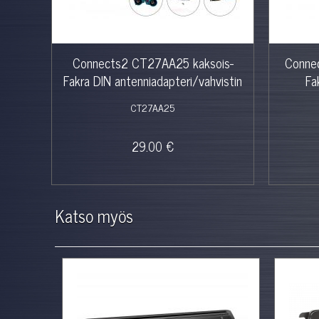
en
Connects2 CT27AA25 kaksois-
Conne
Fakra DIN antenniadapteri/vahvistin
Fa
CT27AA25
29.00 €
Katso myös