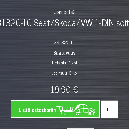
Connects2
1320-10 Seat/Skoda/VW 1-DIN soit
281320-10
Saatavuus
Helsinki: 2 kpl
Joensuu: 0 kpl
19.90 €
Lisää ostoskoriin