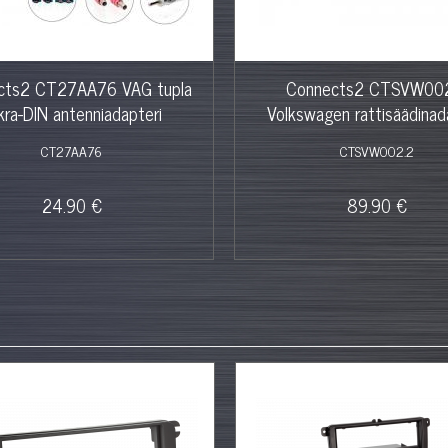
cts2 CT27AA76 VAG tupla
Connects2 CTSVW00
kra-DIN antenniadapteri
Volkswagen rattisäädinad
CT27AA76
CTSVW002.2
24.90 €
89.90 €