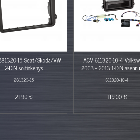
281320-15 Seat/Skoda/VW
ACV 611320-10-4 Volks
2-DIN soitinkehys
2003 - 2013 1-DIN asennu
281320-15
611320-10-4
21.90 €
119.00 €