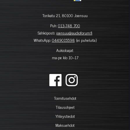
Torikatu 21, 80100 Joensuu
Puh:
013-748 700
Sähköposti:
joensuu@audioforum.fi
WhatsApp:
0449015598
(ei puheluita)
Aukioloajat:
ma-pe klo 10–17
Toimitusehdot
Tilausohjeet
Yhteystiedot
Maksuehdot