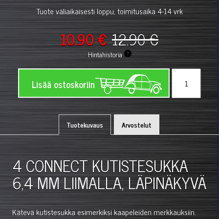
Tuote väliaikaisesti loppu, toimitusaika 4-14 vrk
10.90 €
12.90 €
Hintahistoria
Lisää ostoskoriin
Tuotekuvaus
Arvostelut
4 CONNECT KUTISTESUKKA
6,4 MM LIIMALLA, LÄPINÄKYVÄ
Kätevä kutistesukka esimerkiksi kaapeleiden merkkauksiin.