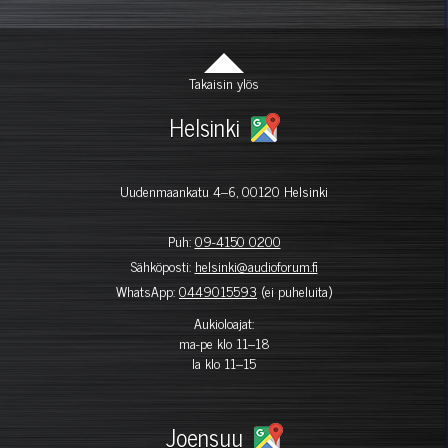
Takaisin ylös
Helsinki
Uudenmaankatu 4–6, 00120 Helsinki
Puh:
09-4150 0200
Sähköposti:
helsinki@audioforum.fi
WhatsApp:
0449015593
(ei puheluita)
Aukioloajat:
ma-pe klo 11–18
la klo 11–15
Joensuu