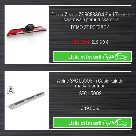
Demo Zenec ZE-RCE3804 Ford Transit
lisäjarruvalo peruutuskamera
DEMO-ZE-RCE3804
149.00 €
219.90 €
Lisää ostoskoriin
Alpine SPC-L500S In-Cabin kaiutin
matkailuautoon
SPC-L500S
349.00 €
Lisää ostoskoriin