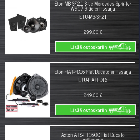
Eton MB SF2.1 3-tie Mercedes Sprinter
W907 3-tie erillissarja
ETU-MB-SF21
299.00 €
Lisää ostoskoriin
Eton FIAT-FD16 Fiat Ducato erillissarja
ETU-FIATFD16
249.00 €
Lisää ostoskoriin
Axton ATS-FT160C Fiat Ducato
erillissarja