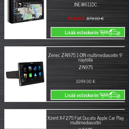
INE-W611DC
749.00 €
879.00 €
Lisää ostoskoriin
Zenec Z-N975 1-DIN multimediasoitin 9"
näytöllä
Z-N975
1099.00 €
Lisää ostoskoriin
Xzent X-F275 Fiat Ducato Apple Car Play
multimediasoitin