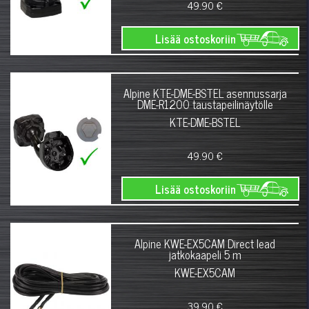
49.90 €
Lisää ostoskoriin
Alpine KTE-DME-BSTEL asennussarja
DME-R1200 taustapeilinäytölle
KTE-DME-BSTEL
49.90 €
Lisää ostoskoriin
Alpine KWE-EX5CAM Direct lead
jatkokaapeli 5 m
KWE-EX5CAM
39.90 €