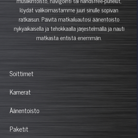
musiikintoisto, navigointi tai handsfree-puhelut,
löydät valikoimastamme juuri sinulle sopivan
ratkaisun. Päivitä matkailuautosi äänentoisto
nykyaikaisella ja tehokkaalla järjestelmällä ja nauti
matkasta entistä enemmän.
Soittimet
Kamerat
Äänentoisto
Paketit