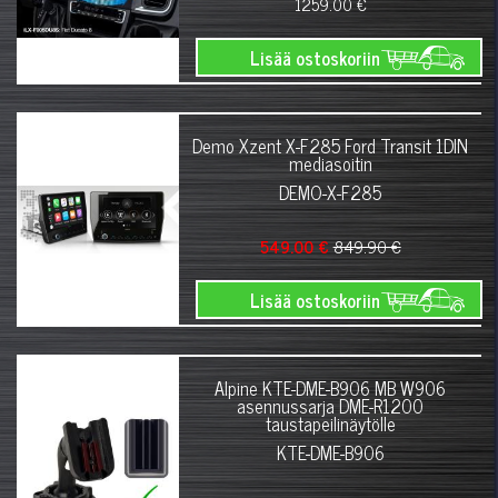
1259.00 €
Lisää ostoskoriin
Demo Xzent X-F285 Ford Transit 1DIN
mediasoitin
DEMO-X-F285
549.00 €
849.90 €
Lisää ostoskoriin
Alpine KTE-DME-B906 MB W906
asennussarja DME-R1200
taustapeilinäytölle
KTE-DME-B906