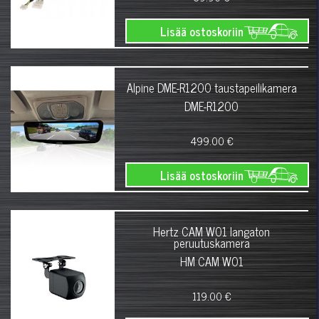
Lisää ostoskoriin
Alpine DME-R1200 taustapeilikamera
DME-R1200
499.00 €
Lisää ostoskoriin
Hertz CAM W01 langaton
peruutuskamera
HM CAM W01
119.00 €