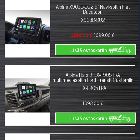
Alpine X903D-DU2 9" Navi-soitin Fiat
Ducatoon
X903D-DU2
1299.00 €
1699.00 €
Lisää ostoskoriin
Alpine Halo 9 iLX-F905TRA
multimediasoitin Ford Transit Customiin
ILX-F905TRA
1098.00 €
Lisää ostoskoriin