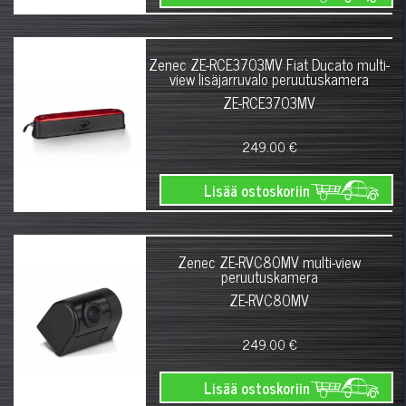
Zenec ZE-RCE3703MV Fiat Ducato multi-
view lisäjarruvalo peruutuskamera
ZE-RCE3703MV
249.00 €
Lisää ostoskoriin
Zenec ZE-RVC80MV multi-view
peruutuskamera
ZE-RVC80MV
249.00 €
Lisää ostoskoriin