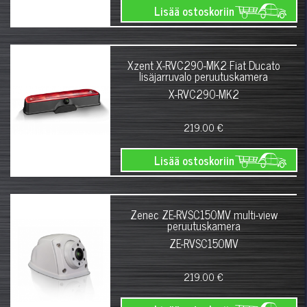
Lisää ostoskoriin
Xzent X-RVC290-MK2 Fiat Ducato
lisäjarruvalo peruutuskamera
X-RVC290-MK2
219.00 €
Lisää ostoskoriin
Zenec ZE-RVSC150MV multi-view
peruutuskamera
ZE-RVSC150MV
219.00 €