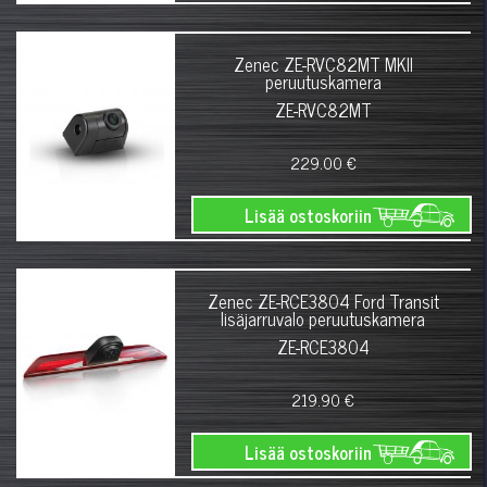
Zenec ZE-RVC82MT MKII
peruutuskamera
ZE-RVC82MT
229.00 €
Lisää ostoskoriin
Zenec ZE-RCE3804 Ford Transit
lisäjarruvalo peruutuskamera
ZE-RCE3804
219.90 €
Lisää ostoskoriin