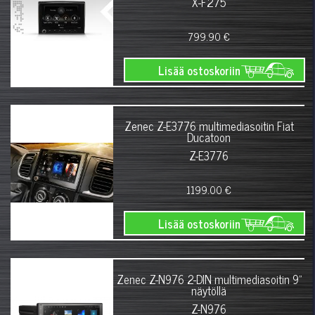
X-F275
799.90 €
Lisää ostoskoriin
Zenec Z-E3776 multimediasoitin Fiat
Ducatoon
Z-E3776
1199.00 €
Lisää ostoskoriin
Zenec Z-N976 2-DIN multimediasoitin 9"
näytöllä
Z-N976