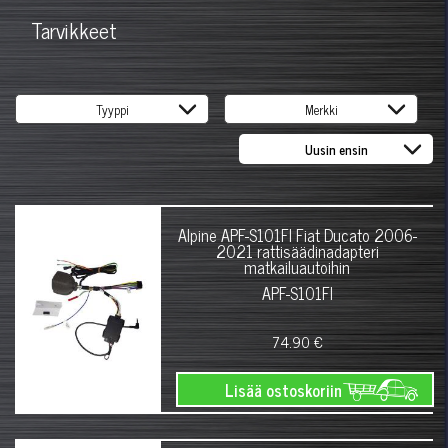
Tarvikkeet
Alpine APF-S101FI Fiat Ducato 2006-
2021 rattisäädinadapteri
matkailuautoihin
APF-S101FI
74.90 €
Lisää ostoskoriin