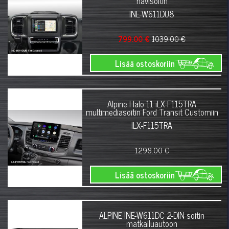
navisoitin
INE-W611DU8
799.00 €
1039.00 €
Lisää ostoskoriin
Alpine Halo 11 iLX-F115TRA
multimediasoitin Ford Transit Customiin
ILX-F115TRA
1298.00 €
Lisää ostoskoriin
ALPINE INE-W611DC 2-DIN soitin
matkailuautoon