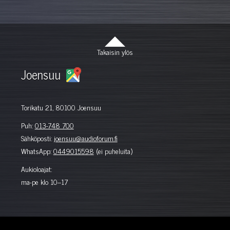
Takaisin ylös
Joensuu
Torikatu 21, 80100 Joensuu
Puh:
013-748 700
Sähköposti:
joensuu@audioforum.fi
WhatsApp:
0449015598
(ei puheluita)
Aukioloajat:
ma-pe klo 10–17