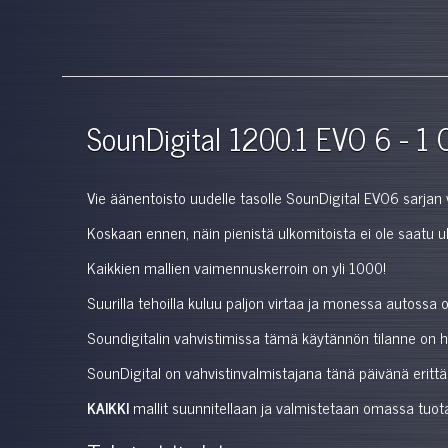
SounDigital 1200.1 EVO 6 - 1
Vie äänentoisto uudelle tasolle SounDigital EVO6 sarjan 
Koskaan ennen, näin pienistä ulkomitoista ei ole saatu ulo
Kaikkien mallien vaimennuskerroin on yli 1000!
Suurilla tehoilla kuluu paljon virtaa ja monessa autossa
Soundigitalin vahvistimissa tämä käytännön tilanne on huom
SounDigital on vahvistinvalmistajana tänä päivänä erittäi
KAIKKI
mallit suunnitellaan ja valmistetaan omassa tuota