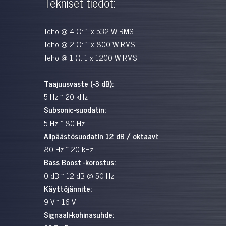
Tekniset tiedot:
Teho @ 4 Ω: 1 x 532 W RMS
Teho @ 2 Ω: 1 x 800 W RMS
Teho @ 1 Ω: 1 x 1200 W RMS
Taajuusvaste (-3 dB):
5 Hz ~ 20 kHz
Subsonic-suodatin:
5 Hz ~ 80 Hz
Alipäästösuodatin 12 dB / oktaavi:
80 Hz ~ 20 kHz
Bass Boost -korostus:
0 dB ~ 12 dB @ 50 Hz
Käyttöjännite:
9 V ~ 16 V
Signaali-kohinasuhde: