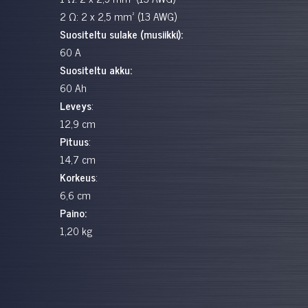
2 Ω: 2 x 2,5 mm² (13 AWG)
Suositeltu sulake (musiikki):
60 A
Suositeltu akku:
60 Ah
Leveys
:
12,9 cm
Pituus
:
14,7 cm
Korkeus
:
6,6 cm
Paino:
1,20 kg