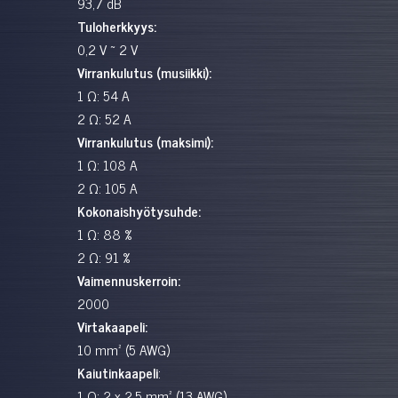
93,7 dB
Tuloherkkyys:
0,2 V ~ 2 V
Virrankulutus (musiikki):
1 Ω: 54 A
2 Ω: 52 A
Virrankulutus (maksimi):
1 Ω: 108 A
2 Ω: 105 A
Kokonaishyötysuhde:
1 Ω: 88 %
2 Ω: 91 %
Vaimennuskerroin:
2000
Virtakaapeli:
10 mm² (5 AWG)
Kaiutinkaapeli
:
1 Ω: 2 x 2,5 mm² (13 AWG)