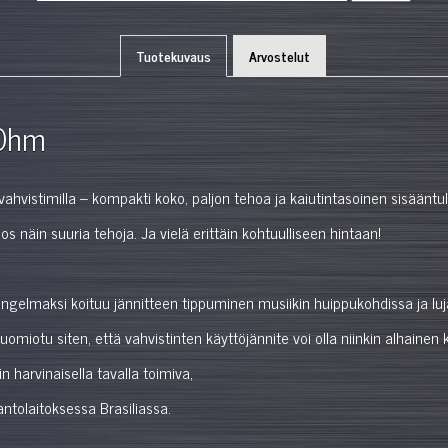
Tuotekuvaus
Arvostelut
 Ohm
vahvistimilla – kompakti koko, paljon tehoa ja kaiutintasoinen sisäänt
s näin suuria tehoja. Ja vielä erittäin kohtuulliseen hintaan!
 ongelmaksi koituu jännitteen tippuminen musiikin huippukohdissa ja luj
iotu siten, että vahvistinten käyttöjännite voi olla niinkin alhainen ku
n harvinaisella tavalla toimiva,
ntolaitoksessa Brasiliassa.