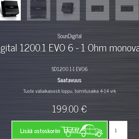
SounDigital
gital 1200.1 EVO 6 - 1 Ohm monova
SD1200.1-1 EVO6
Saatavuus
Tuote väliaikaisesti loppu, toimitusaika 4-14 vrk
199.00 €
Lisää ostoskoriin