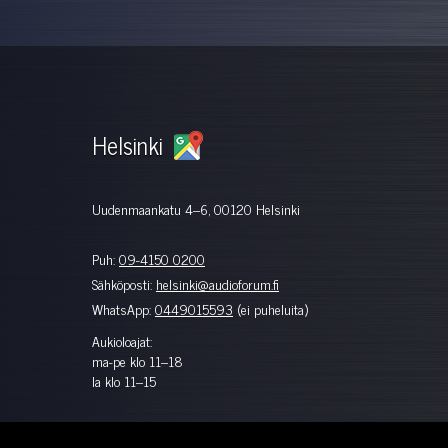
Helsinki
Uudenmaankatu 4–6, 00120 Helsinki
Puh:
09-4150 0200
Sähköposti:
helsinki@audioforum.fi
WhatsApp:
0449015593
(ei puheluita)
Aukioloajat:
ma-pe klo 11–18
la klo 11–15