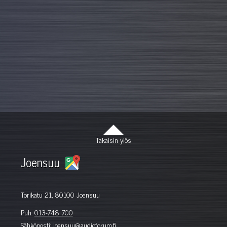
Takaisin ylös
Joensuu
Torikatu 21, 80100 Joensuu
Puh:
013-748 700
Sähköposti:
joensuu@audioforum.fi