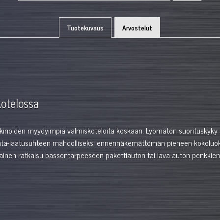
Tuotekuvaus
Arvostelut
kotelossa
kinoiden myydyimpiä valmiskoteloita koskaan. Lyömätön suorituskyky h
a-laatusuhteen mahdolliseksi ennennäkemättömän pieneen kokoluokkaa
mainen ratkaisu bassontarpeeseen pakettiauton tai lava-auton penkkie