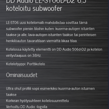
koteloitu subwoofer
LE-ST06 uusi kotelomalli mahdollistaa sovittaa tämä
subwoofer pieniin tiloihin kuten: kuorma-autojen istuinten
taakse ja alle, lava-autojen istuinten taakse tai perinteisen
henkilöauton tavaratilaan viemättä liikaa tilaa.
Kotelossa käytetty elementti on DD Audio 506d-D2 ja kotelon
viritystaajuus on 38Hz.
Kotelotyyppi: Porttikotelo
Ominaisuudet:
Ultra ohut profiili sopii esimerkiksi kuorma-auton istuimen
taakse
Korkean hyötysuhteen kotelosuunnittelu
Verhoiltu DD Audio -logolla