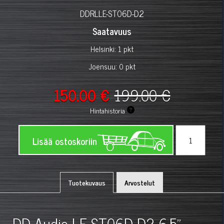
DDRLLE-ST06D-D2
Saatavuus
Helsinki: 1 pkt
Joensuu: 0 pkt
150.00 €
199.00 €
Hintahistoria
Lisää ostoskoriin
Tuotekuvaus
Arvostelut
DD Audio LE-ST06D-D2 6,5"