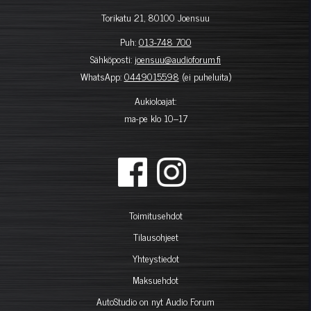
Torikatu 21, 80100 Joensuu
Puh:
013-748 700
Sähköposti:
joensuu@audioforum.fi
WhatsApp:
0449015598
(ei puheluita)
Aukioloajat:
ma-pe klo 10–17
Toimitusehdot
Tilausohjeet
Yhteystiedot
Maksuehdot
AutoStudio on nyt Audio Forum