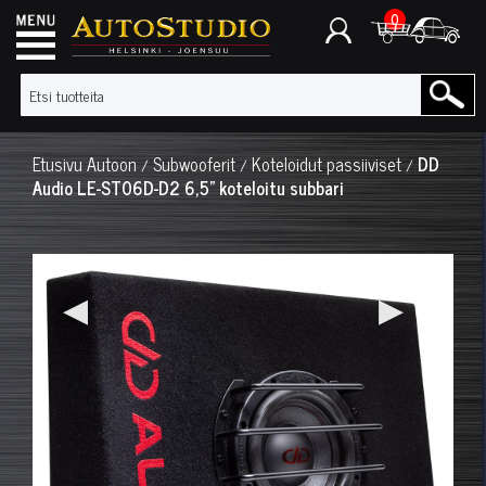
0
Etusivu
Autoon
Subwooferit
Koteloidut passiiviset
DD
/
/
/
Audio LE-ST06D-D2 6,5" koteloitu subbari
◀
▶