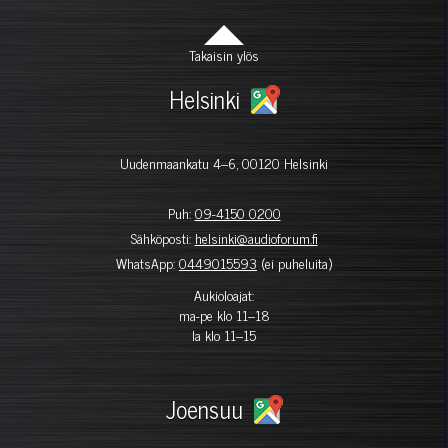
Takaisin ylös
Helsinki
Uudenmaankatu 4–6, 00120 Helsinki
Puh:
09-4150 0200
Sähköposti:
helsinki@audioforum.fi
WhatsApp:
0449015593
(ei puheluita)
Aukioloajat:
ma-pe klo 11–18
la klo 11–15
Joensuu