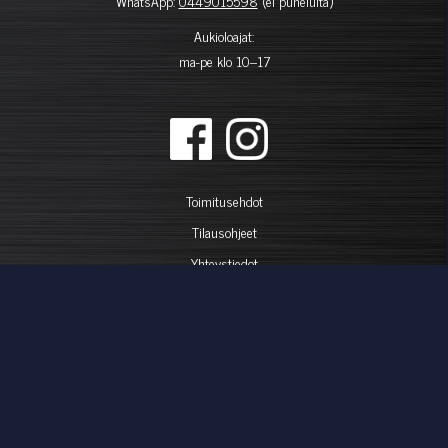
WhatsApp:
0449015598
(ei puheluita)
Aukioloajat:
ma-pe klo 10–17
Toimitusehdot
Tilausohjeet
Yhteystiedot
Maksuehdot
AutoStudio on nyt Audio Forum
Peruutuslomake