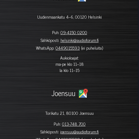
Uudenmaankatu 4–6, 00120 Helsinki
Puh:
09-4150 0200
Sähköposti:
helsinki@audioforum.fi
WhatsApp:
0449015593
(ei puheluita)
Aukioloajat:
ma-pe klo 11–18
la klo 11–15
Joensuu
Torikatu 21, 80100 Joensuu
Puh:
013-748 700
Sähköposti:
joensuu@audioforum.fi