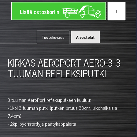
Lisää ostoskoriin
Tuotekuvaus
Arvostelut
KIRKAS AEROPORT AERO-3 3
TUUMAN REFLEKSIPUTKI
3 tuuman AeroPort refleksiputkeen kuuluu:
- 1kpl 3 tuuman putki (putken pituus 30cm, ulkohalkaisia
7,4cm)
- 2kpl pyöristettyjä päätykappaleita